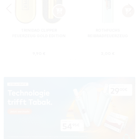
TRINIDAD CLIPPER
ROTHFUCHS
FEUERZEUG GOLD EDITION
REIBRADFEUERZEUG
s:
Regulärer Preis:
Regulärer Preis
9,90 €
3,00 €