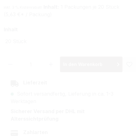
Inhalt:
1 Packungen je 20 Stück
inkl. 3 % Kistenrabatt
(5,63 €* / Packung)
auswählen
Inhalt
20 Stück
Produkt Anzahl: Gib den gewünschten Wer
In den Warenkorb
Lieferzeit
Sofort versandfertig, Lieferung in ca. 1-3
Werktagen
Sicherer Versand per DHL mit
Alterssichtprüfung
Zahlarten