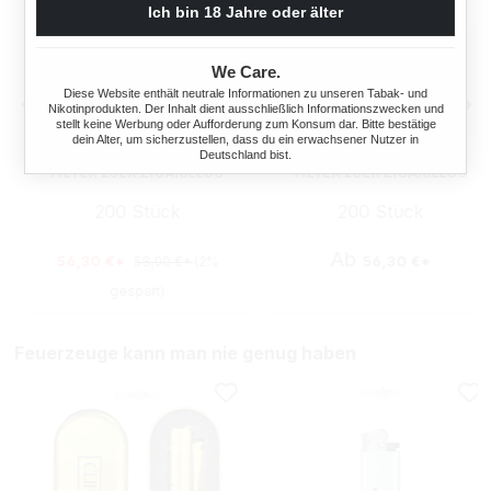
Ich bin 18 Jahre oder älter
We Care.
Diese Website enthält neutrale Informationen zu unseren Tabak- und
Nikotinprodukten. Der Inhalt dient ausschließlich Informationszwecken und
stellt keine Werbung oder Aufforderung zum Konsum dar. Bitte bestätige
dein Alter, um sicherzustellen, dass du ein erwachsener Nutzer in
10X PANTER SWIRL RED
10X PANTER SWIRL RED
Deutschland bist.
FILTER 20ER ZIGARILLOS
FILTER 20ER ZIGARILLOS
MIT FEUERZEUGE
200 Stück
200 Stück
Ab
56,30 €*
56,30 €*
58,00 €*
(2%
gespart)
Feuerzeuge kann man nie genug haben