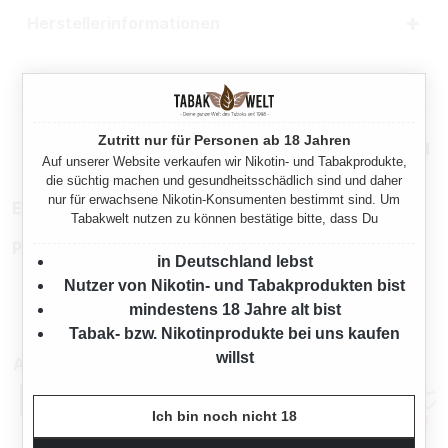
Herstellerinformationen
Rechtliche Hinweise
Zutritt nur für Personen ab 18 Jahren
Mehr von Panter
Auf unserer Website verkaufen wir Nikotin- und Tabakprodukte,
die süchtig machen und gesundheitsschädlich sind und daher
nur für erwachsene Nikotin-Konsumenten bestimmt sind. Um
EAN:
8720400708574
Tabakwelt nutzen zu können bestätige bitte, dass Du
Produktnummer:
TW11294.1
in Deutschland lebst
Nutzer von Nikotin- und Tabakprodukten bist
mindestens 18 Jahre alt bist
Tabak- bzw. Nikotinprodukte bei uns kaufen
willst
Auch im Sparpaket vorhanden
Ich bin noch nicht 18