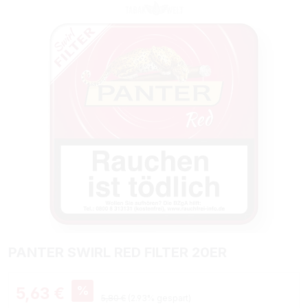
Bildergalerie überspringen
PANTER SWIRL RED FILTER 20ER
Verkaufspreis:
%
5,63 €
Regulärer Preis:
5,80 €
(2.93% gespart)