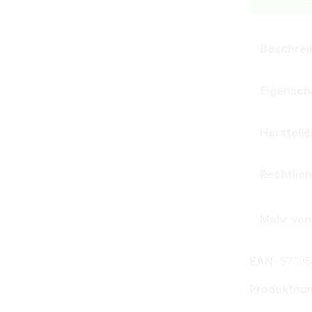
Beschrei
Eigensch
Herstell
Rechtlic
Mehr von
EAN:
57108
Produktnu