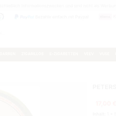
sschließlich Informationszwecken und sind nicht als Wer
K
Bezahle einfach mit Paypal
IGARREN
ZIGARILLOS
E-ZIGARETTEN
VEEV
VUSE
PETERS
Regulärer 
17,00 
Inhalt:
1 * 