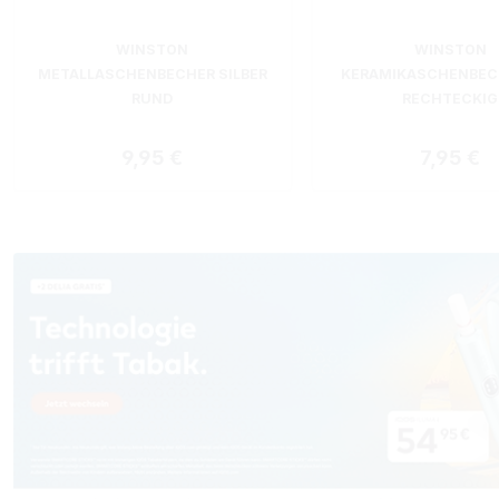
WINSTON
WINSTON
METALLASCHENBECHER SILBER
KERAMIKASCHENBEC
RUND
RECHTECKIG
Regulärer Preis:
Reguläre
9,95 €
7,95 €