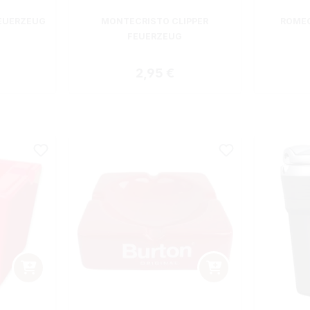
EUERZEUG
MONTECRISTO CLIPPER
ROMEO
FEUERZEUG
 Preis:
Regulärer Preis:
2,95 €