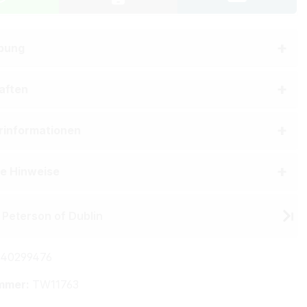
bung
aften
erinformationen
he Hinweise
 Peterson of Dublin
40299476
mmer:
TW11763