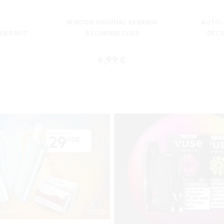
BURTON ORIGINAL KERAMIK
AUTO-
HER ROT
ASCHENBECHER
DECK
Regulärer Preis:
6,99 €
r Preis: