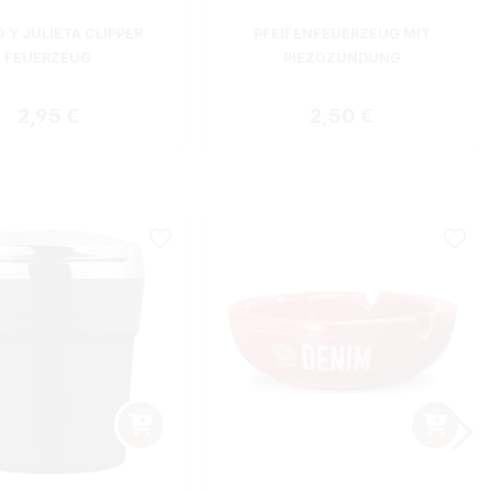
 Y JULIETA CLIPPER
PFEIFENFEUERZEUG MIT
FEUERZEUG
PIEZOZÜNDUNG
Regulärer Preis:
Regulärer Preis:
2,95 €
2,50 €