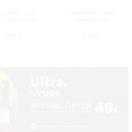
ASCHENBECHER MIT
DENIM ORIGINAL KERAMIK
EL UND LED-LICHT
ASCHENBECHER
Regulärer Preis:
Regulärer Preis:
5,49 €
4,95 €