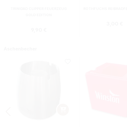
TRINIDAD CLIPPER FEUERZEUG
ROTHFUCHS REIBRADF
GOLD EDITION
Regulärer
3,00 €
Regulärer Preis:
9,90 €
Aschenbecher