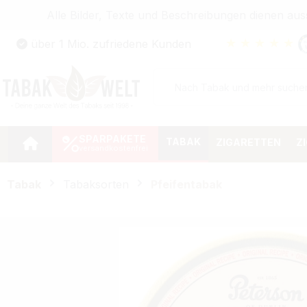
Alle Bilder, Texte und Beschreibungen dienen au
Zum Hauptinhalt springen
★
★
★
★
★
über 1 Mio. zufriedene Kunden
Zur Suche springen
Zur Hauptnavigation springen
SPARPAKETE
TABAK
ZIGARETTEN
Z
Tabak
Tabaksorten
Pfeifentabak
Bildergalerie überspringen