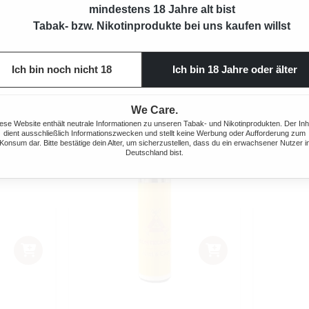
mindestens 18 Jahre alt bist
 MM 180
AKTIVKOHLEFILTER 9 MM 100
Tabak- bzw. Nikotinprodukte bei uns kaufen willst
STÜCK
 Preis:
Regulärer Preis:
8,90 €
Ich bin noch nicht 18
Ich bin 18 Jahre oder älter
We Care.
ese Website enthält neutrale Informationen zu unseren Tabak- und Nikotinprodukten. Der Inh
dient ausschließlich Informationszwecken und stellt keine Werbung oder Aufforderung zum
Konsum dar. Bitte bestätige dein Alter, um sicherzustellen, dass du ein erwachsener Nutzer i
Deutschland bist.