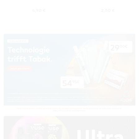
s:
Regulärer Preis:
Regulärer Preis
4,90 €
2,50 €