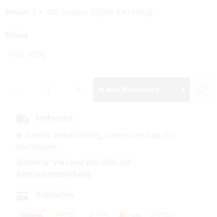
Inhalt:
1 * 100 Gramm (23,90 €*/100 g)
auswählen
Inhalt
40g
100g
Produkt Anzahl: Gib den gewünschten Wer
In den Warenkorb
Lieferzeit
Sofort versandfertig, Lieferung in ca. 1-3
Werktagen
Sicherer Versand per DHL mit
Alterssichtprüfung
Zahlarten