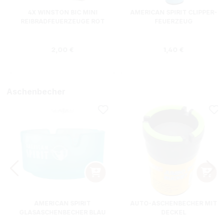
4X WINSTON BIC MINI
AMERICAN SPIRIT CLIPPER-
REIBRADFEUERZEUGE ROT
FEUERZEUG
s:
Regulärer Preis:
Regulärer Preis
2,00 €
1,40 €
Aschenbecher
AMERICAN SPIRIT
AUTO-ASCHENBECHER MIT
GLASASCHENBECHER BLAU
DECKEL