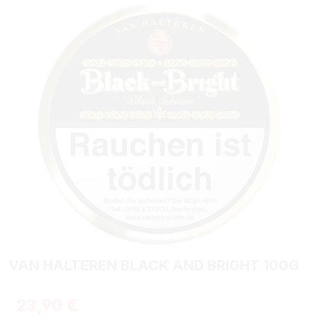
Bildergalerie überspringen
VAN HALTEREN BLACK AND BRIGHT 100G
Regulärer Preis:
23,90 €