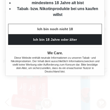
mindestens 18 Jahre alt bist
Tabak- bzw. Nikotinprodukte bei uns kaufen
willst
Ich bin noch nicht 18
ANGELO PFEIFENREINIGER
BLITZ PFEIFENREINIGER 80
15 CM 100 STÜCK
STÜCK
Ich bin 18 Jahre oder älter
s:
Regulärer Preis:
Regulärer Preis
1,75 €
3,79 €
We Care.
Diese Website enthält neutrale Informationen zu unseren Tabak- und
Feuerzeuge
Nikotinprodukten. Der Inhalt dient ausschließlich Informationszwecken und
stellt keine Werbung oder Aufforderung zum Konsum dar. Bitte bestätige
dein Alter, um sicherzustellen, dass du ein erwachsener Nutzer in
Deutschland bist.