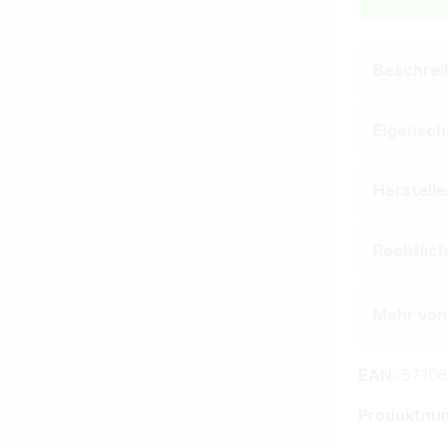
Beschrei
Eigensch
Herstell
Rechtlic
Mehr von
EAN:
57108
Produktnu