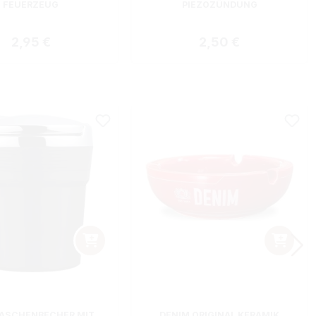
FEUERZEUG
PIEZOZÜNDUNG
Regulärer Preis:
Regulärer Preis:
2,95 €
2,50 €
ASCHENBECHER MIT
DENIM ORIGINAL KERAMIK