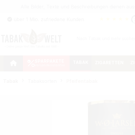
Alle Bilder, Texte und Beschreibungen dienen au
Zum Hauptinhalt springen
★
★
★
★
★
über 1 Mio. zufriedene Kunden
Zur Suche springen
Zur Hauptnavigation springen
SPARPAKETE
TABAK
ZIGARETTEN
Z
Tabak
Tabaksorten
Pfeifentabak
Bildergalerie überspringen