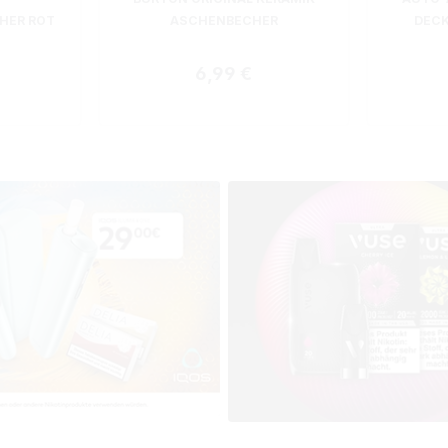
HER ROT
ASCHENBECHER
DECK
Regulärer Preis:
6,99 €
r Preis: