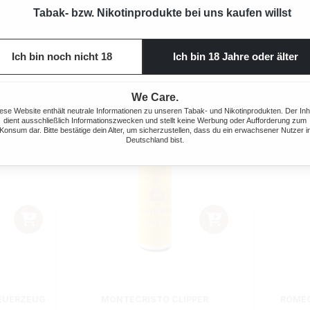
Tabak- bzw. Nikotinprodukte bei uns kaufen willst
 Preis:
Regulärer Preis:
8,90 €
Ich bin noch nicht 18
Ich bin 18 Jahre oder älter
We Care.
ese Website enthält neutrale Informationen zu unseren Tabak- und Nikotinprodukten. Der Inh
dient ausschließlich Informationszwecken und stellt keine Werbung oder Aufforderung zum
Konsum dar. Bitte bestätige dein Alter, um sicherzustellen, dass du ein erwachsener Nutzer i
Deutschland bist.
EUERZEUG
MONTECRISTO CLIPPER
ROMEO