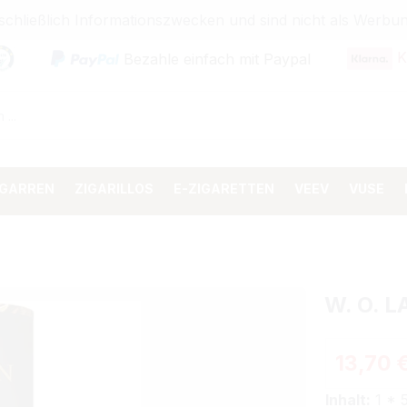
sschließlich Informationszwecken und sind nicht als Wer
K
Bezahle einfach mit Paypal
IGARREN
ZIGARILLOS
E-ZIGARETTEN
VEEV
VUSE
W. O. 
Regulärer 
13,70 
Inhalt:
1 * 