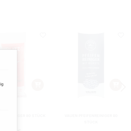
ig
IFENREINIGER 80 STÜCK
VAUEN PFEIFENREINIGER 80
STÜCK
Regulärer Preis: