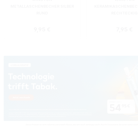
METALLASCHENBECHER SILBER
KERAMIKASCHENBEC
RUND
RECHTECKIG
Regulärer Preis:
Reguläre
9,95 €
7,95 €