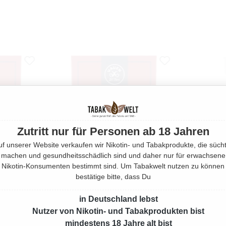
Zutritt nur für Personen ab 18 Jahren
uf unserer Website verkaufen wir Nikotin- und Tabakprodukte, die sücht
machen und gesundheitsschädlich sind und daher nur für erwachsene
Nikotin-Konsumenten bestimmt sind. Um Tabakwelt nutzen zu können
bestätige bitte, dass Du
in Deutschland lebst
OR
DR. PERL JUNIOR
BLITZ PFE
Nutzer von Nikotin- und Tabakprodukten bist
 MM 180
AKTIVKOHLEFILTER 9 MM 100
STÜCK
mindestens 18 Jahre alt bist