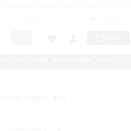
bung oder Aufforderung zum Rauchen zu verstehen.
auf auf Rechnung
Newsletter
0,00 €*
IQOS
GLO
PLOOM
RAUCHERBEDARF
MARKEN
LARSEN UNIQUE 50G
Preis:
€
50 Gramm (27,40 €*/100 g)