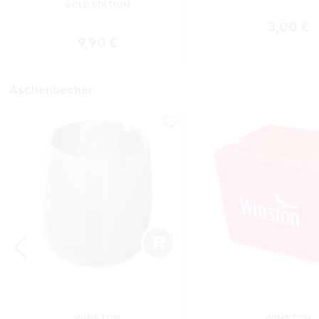
GOLD EDITION
Regulärer
3,00 €
Regulärer Preis:
9,90 €
Aschenbecher
WINSTON
WINSTON