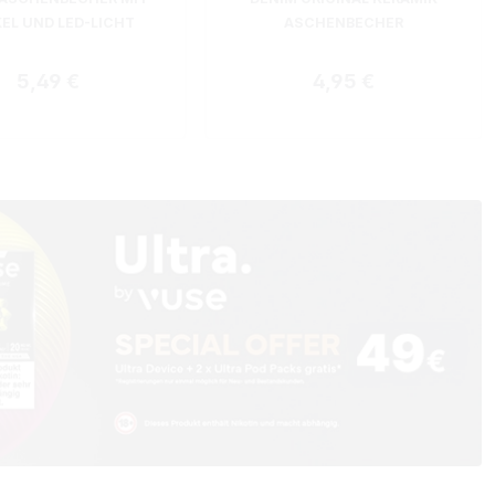
EL UND LED-LICHT
ASCHENBECHER
Regulärer Preis:
Regulärer Preis:
5,49 €
4,95 €