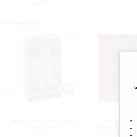
Regulärer Preis:
65,30 €
Pfeifenzubehör
A
ERMURI ALTIVKOHLEFILTER 9 MM
DR. PERL JUNI
200 STÜCK
AKTIVKOHLEFILTER 9
STÜCK