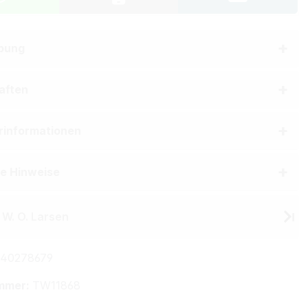
bung
aften
erinformationen
he Hinweise
 W. O. Larsen
40278679
mmer:
TW11868