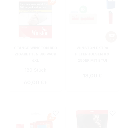
STANGE WINSTON RED
WINSTON EXTRA
ZIGARETTEN BIG PACK
FILTERHÜLSEN 8 X
6XL
250ER MIT ETUI
180 Stück
Regulärer Preis:
18,00 €
60,00 €*