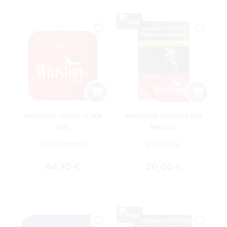
WINSTON TABAK TITAN
WINSTON ZIGARETTEN
BOX
RED 6XL
250 Gramm
60 Stück
Regulärer Preis:
Regulärer Preis:
64,95 €
20,00 €