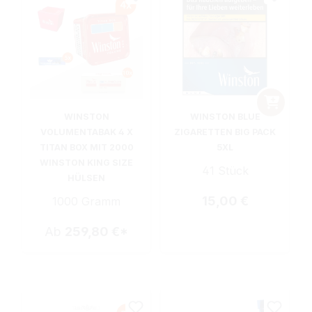
WINSTON
WINSTON BLUE
VOLUMENTABAK 4 X
ZIGARETTEN BIG PACK
TITAN BOX MIT 2000
5XL
WINSTON KING SIZE
41 Stück
HÜLSEN
Regulärer Preis:
15,00 €
1000 Gramm
Ab
259,80 €*