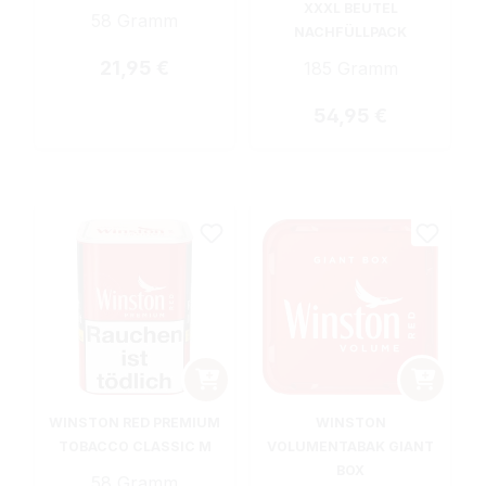
XXXL BEUTEL
58 Gramm
NACHFÜLLPACK
Regulärer Preis:
21,95 €
185 Gramm
Regulärer Preis:
54,95 €
WINSTON RED PREMIUM
WINSTON
TOBACCO CLASSIC M
VOLUMENTABAK GIANT
BOX
58 Gramm