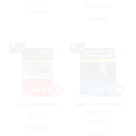
155 Gramm
Regulärer Preis:
21,95 €
Regulärer Preis:
49,95 €
WINSTON RED LONG
WINSTON ZIGARETTEN
BLUE BP XXL
28 Stück
26 Stück
Regulärer Preis:
10,00 €
Regulärer Preis:
10,00 €