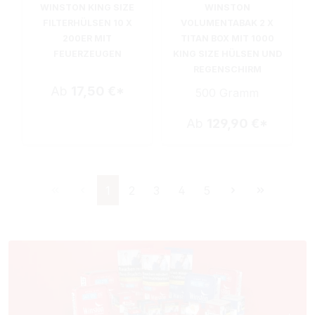
WINSTON KING SIZE
WINSTON
FILTERHÜLSEN 10 X
VOLUMENTABAK 2 X
200ER MIT
TITAN BOX MIT 1000
FEUERZEUGEN
KING SIZE HÜLSEN UND
REGENSCHIRM
Ab
17,50 €*
500 Gramm
Ab
129,90 €*
Seite
Seite
Seite
Seite
Seite
1
2
3
4
5