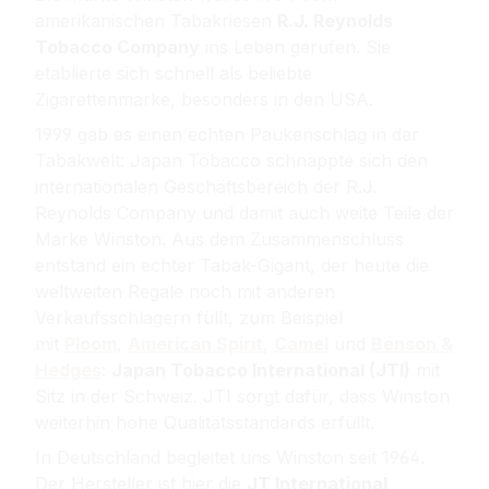
amerikanischen Tabakriesen
R.J. Reynolds
Tobacco Company
ins Leben gerufen. Sie
etablierte sich schnell als beliebte
Zigarettenmarke, besonders in den USA.
1999 gab es einen echten Paukenschlag in der
Tabakwelt: Japan Tobacco schnappte sich den
internationalen Geschäftsbereich der R.J.
Reynolds Company und damit auch weite Teile der
Marke Winston. Aus dem Zusammenschluss
entstand ein echter Tabak-Gigant, der heute die
weltweiten Regale noch mit anderen
Verkaufsschlagern füllt, zum Beispiel
mit
Ploom
,
American Spirit
,
Camel
und
Benson &
Hedges
:
Japan Tobacco International
(JTI)
mit
Sitz in der Schweiz. JTI sorgt dafür, dass Winston
weiterhin hohe Qualitätsstandards erfüllt.
In Deutschland begleitet uns Winston seit 1964.
D
er Hersteller ist hier die
JT International