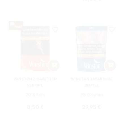
WINSTON ZIGARETTEN
WINSTON TABAK BLUE
RED OP L
BEUTEL
20 Stück
95 Gramm
Regulärer Preis:
Regulärer Preis:
8,50 €
29,95 €