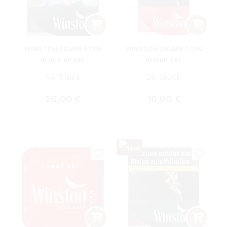
WINSTON ZIGARETTEN
WINSTON ZIGARETTEN
BLACK BP 6XL
RED BP XXL
54 Stück
28 Stück
Regulärer Preis:
Regulärer Preis:
20,00 €
10,00 €