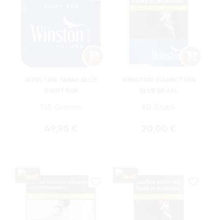
WINSTON TABAK BLUE
WINSTON ZIGARETTEN
GIANT BOX
BLUE BP 6XL
155 Gramm
60 Stück
Regulärer Preis:
Regulärer Preis:
49,95 €
20,00 €