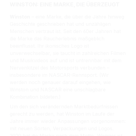
WINSTON: EINE MARKE, DIE ÜBERZEUGT
Winston
– eine Marke, die über die Jahre hinweg
Geschichte geschrieben hat und unzähligen
Menschen vertraut ist. Seit den 60er Jahren hat
die Marke das Raucherlebnis maßgeblich
beeinflusst. Ihr ikonisches Logo ist
unverwechselbar, sie taucht in zahlreichen Filmen
und Musikvideos auf und ist untrennbar mit dem
Nervenkitzel des Motorsports verbunden –
insbesondere im NASCAR-Rennsport. (
Wir
werden noch genauer darauf eingehen, wie
Winston und NASCAR eine unschlagbare
Kombination bildeten.)
Um den sich verändernden Marktbedürfnissen
gerecht zu werden, hat Winston im Laufe der
Jahre immer wieder Anpassungen vorgenommen:
mit neuen Sorten, Verpackungen und Logos.
2020 hat die Marke nach dem Motto „Weniger ist