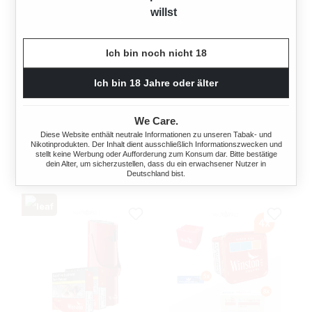
willst
3X WINSTON RED
STANGE WINSTON BLUE
Ich bin noch nicht 18
ZIGARETTEN BIG PACK
ZIGARETTEN BIG PACK
6XL MIT ZIPPO
6XL
Ich bin 18 Jahre oder älter
FEUERZEUG
180 Stück
180 Stück
We Care.
60,00 €*
Diese Website enthält neutrale Informationen zu unseren Tabak- und
Ab
64,95 €*
Nikotinprodukten. Der Inhalt dient ausschließlich Informationszwecken und
stellt keine Werbung oder Aufforderung zum Konsum dar. Bitte bestätige
dein Alter, um sicherzustellen, dass du ein erwachsener Nutzer in
Deutschland bist.