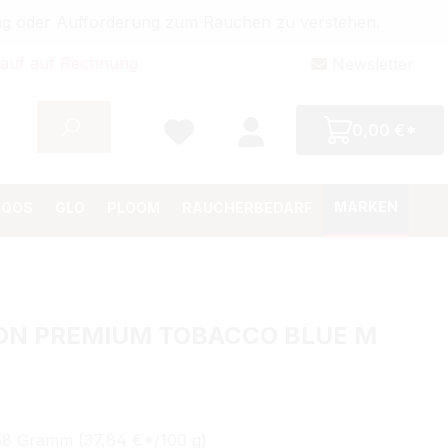
bung oder Aufforderung zum Rauchen zu verstehen.
auf auf Rechnung
Newsletter
0,00 €*
MARKEN
IQOS
GLO
PLOOM
RAUCHERBEDARF
ON PREMIUM TOBACCO BLUE M
Preis:
€
58 Gramm (37,84 €*/100 g)