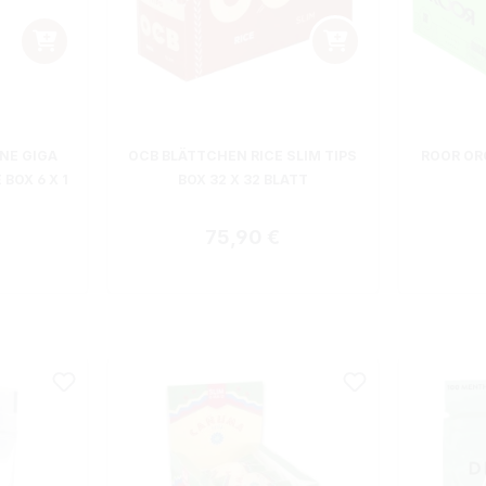
NE GIGA
OCB BLÄTTCHEN RICE SLIM TIPS
ROOR OR
 BOX 6 X 1
BOX 32 X 32 BLATT
Regulärer Preis:
75,90 €
 Preis: