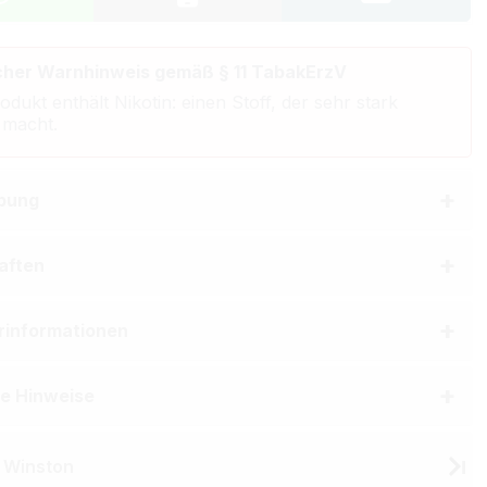
cher Warnhinweis gemäß § 11 TabakErzV
odukt enthält Nikotin: einen Stoff, der sehr stark
 macht.
bung
aften
erinformationen
he Hinweise
 Winston