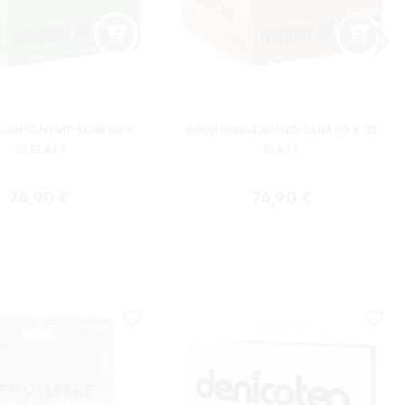
GANIC HEMP SLIM 50 X
ROOR UNBLEACHED SLIM 50 X 32
32 BLATT
BLATT
Regulärer Preis:
Regulärer Preis:
74,90 €
74,90 €