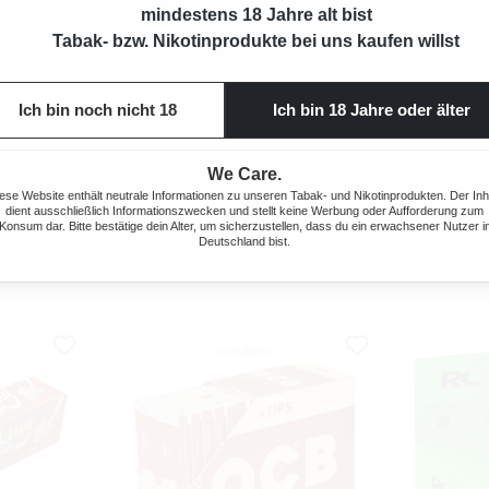
mindestens 18 Jahre alt bist
Tabak- bzw. Nikotinprodukte bei uns kaufen willst
Ich bin noch nicht 18
Ich bin 18 Jahre oder älter
 BOX
OCB INJECT A ROLL
GIZ
We Care.
 Preis:
Regulärer Preis:
4,95 €
ese Website enthält neutrale Informationen zu unseren Tabak- und Nikotinprodukten. Der Inh
dient ausschließlich Informationszwecken und stellt keine Werbung oder Aufforderung zum
Konsum dar. Bitte bestätige dein Alter, um sicherzustellen, dass du ein erwachsener Nutzer i
Deutschland bist.