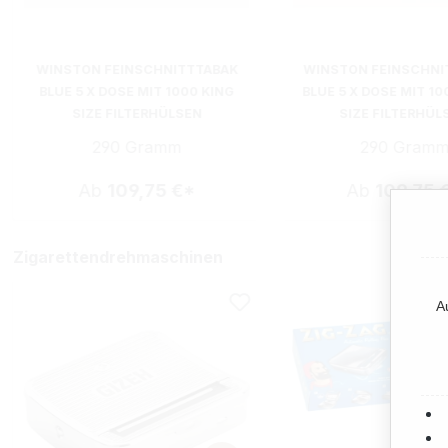
WINSTON FEINSCHNITTTABAK
WINSTON FEINSCHNI
BLUE 5 X DOSE MIT 1000 KING
BLUE 5 X DOSE MIT 1
SIZE FILTERHÜLSEN
SIZE FILTERHÜL
290 Gramm
290 Gram
Ab
109,75 €*
Ab
109,75 
Zigarettendrehmaschinen
A