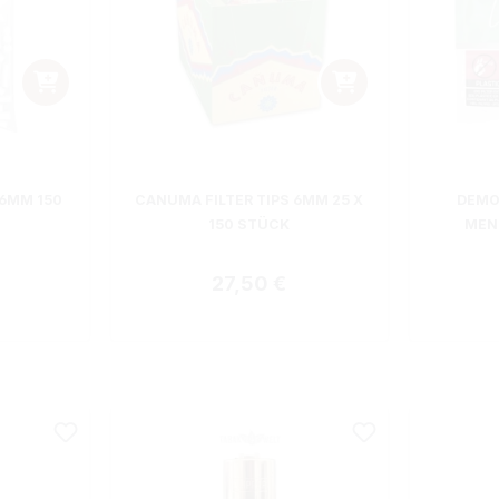
 6MM 150
CANUMA FILTER TIPS 6MM 25 X
DEMOI
150 STÜCK
MEN
r Preis:
Regulärer Preis:
27,50 €