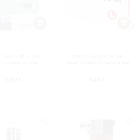
SELLE SLIM FILTER
DENICOTEA L FILTER FÜR
THOL LA FUSHION
ZIGARETTENSPITZEN 50ER BOX
Regulärer Preis:
Regulärer Preis:
1,50 €
9,45 €