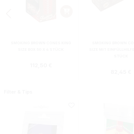
SMOKING BROWN CONES KING
SMOKING BROWN CO
SIZE BOX 50 X 4 STÜCK
SIZE MIT EINFÜLLHILFE
STÜCK
Regulärer Preis:
112,50 €
Regulärer
82,45 €
Filter & Tips