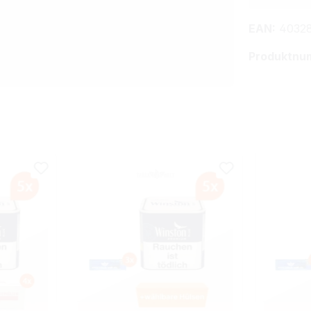
EAN:
4032
Produktnu