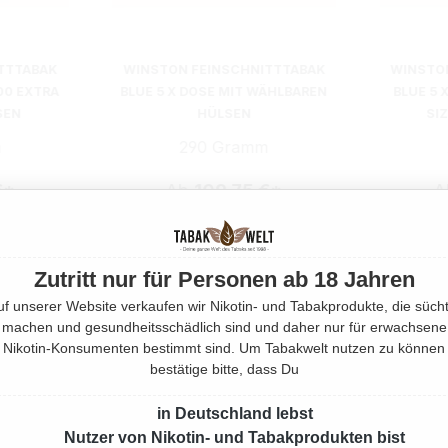
TTTABAK
WINSTON FEINSCHNITTTABAK
WINSTO
000 EXTRA
BLUE 5 X DOSE MIT WÄHLBAREN
BLUE 5 
SEN
HÜLSEN
SI
m
290 Gramm
€*
Ab
109,75 €*
A
Zutritt nur für Personen ab 18 Jahren
uf unserer Website verkaufen wir Nikotin- und Tabakprodukte, die sücht
machen und gesundheitsschädlich sind und daher nur für erwachsene
Nikotin-Konsumenten bestimmt sind. Um Tabakwelt nutzen zu können
bestätige bitte, dass Du
in Deutschland lebst
Nutzer von Nikotin- und Tabakprodukten bist