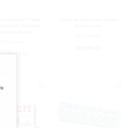
N FEINSCHNITTTABAK
WINSTON FEINSCHNITTTABAK
X DOSE MIT 2000 KING
BLUE 5 X DOSE
ZE FILTERHÜLSEN
290 Gramm
290 Gramm
109,75 €*
b
109,75 €*
ig