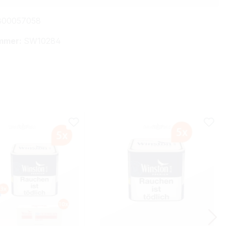
800057058
mmer:
SW10284