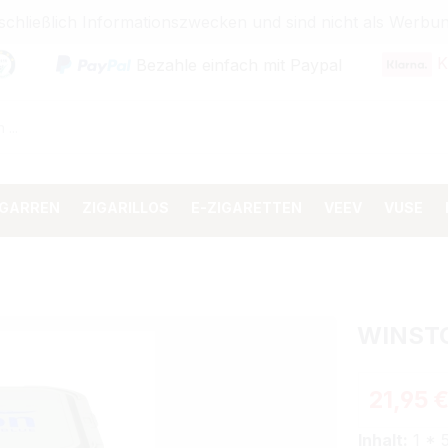
sschließlich Informationszwecken und sind nicht als Wer
K
Bezahle einfach mit Paypal
IGARREN
ZIGARILLOS
E-ZIGARETTEN
VEEV
VUSE
WINST
Regulärer 
21,95 
Inhalt:
1 * 