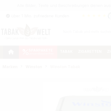
Alle Bilder, Texte und Beschreibungen dienen au
Zum Hauptinhalt springen
★
★
★
★
★
über 1 Mio. zufriedene Kunden
Zur Suche springen
Zur Hauptnavigation springen
SPARPAKETE
TABAK
ZIGARETTEN
Z
Marken
Winston
Winston Tabak
Bildergalerie überspringen