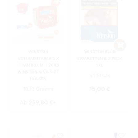
WINSTON
WINSTON BLUE
VOLUMENTABAK 4 X
ZIGARETTEN BIG PACK
TITAN BOX MIT 2000
5XL
WINSTON KING SIZE
41 Stück
HÜLSEN
Regulärer Preis:
15,00 €
1000 Gramm
Ab
259,80 €*