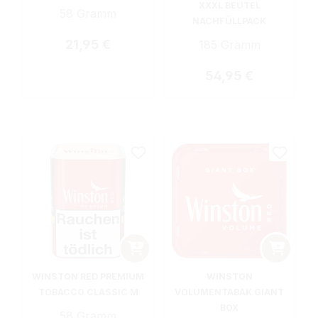
XXXL BEUTEL
58 Gramm
NACHFÜLLPACK
Regulärer Preis:
21,95 €
185 Gramm
Regulärer Preis:
54,95 €
WINSTON RED PREMIUM
WINSTON
TOBACCO CLASSIC M
VOLUMENTABAK GIANT
BOX
58 Gramm