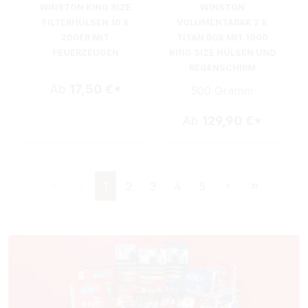
WINSTON KING SIZE
WINSTON
FILTERHÜLSEN 10 X
VOLUMENTABAK 2 X
200ER MIT
TITAN BOX MIT 1000
FEUERZEUGEN
KING SIZE HÜLSEN UND
REGENSCHIRM
Ab
17,50 €*
500 Gramm
Ab
129,90 €*
Seite
Seite
Seite
Seite
Seite
1
2
3
4
5