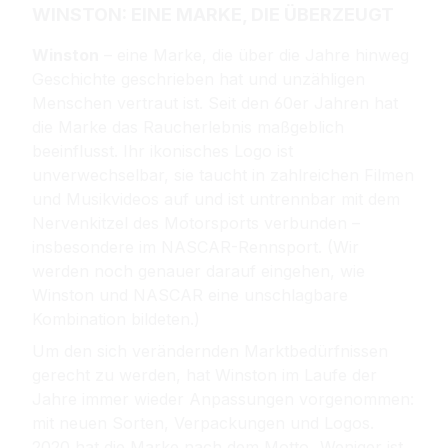
WINSTON: EINE MARKE, DIE ÜBERZEUGT
Winston
– eine Marke, die über die Jahre hinweg
Geschichte geschrieben hat und unzähligen
Menschen vertraut ist. Seit den 60er Jahren hat
die Marke das Raucherlebnis maßgeblich
beeinflusst. Ihr ikonisches Logo ist
unverwechselbar, sie taucht in zahlreichen Filmen
und Musikvideos auf und ist untrennbar mit dem
Nervenkitzel des Motorsports verbunden –
insbesondere im NASCAR-Rennsport. (
Wir
werden noch genauer darauf eingehen, wie
Winston und NASCAR eine unschlagbare
Kombination bildeten.)
Um den sich verändernden Marktbedürfnissen
gerecht zu werden, hat Winston im Laufe der
Jahre immer wieder Anpassungen vorgenommen:
mit neuen Sorten, Verpackungen und Logos.
2020 hat die Marke nach dem Motto „Weniger ist