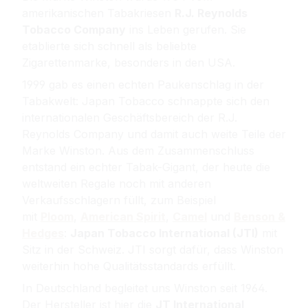
amerikanischen Tabakriesen
R.J. Reynolds
Tobacco Company
ins Leben gerufen. Sie
etablierte sich schnell als beliebte
Zigarettenmarke, besonders in den USA.
1999 gab es einen echten Paukenschlag in der
Tabakwelt: Japan Tobacco schnappte sich den
internationalen Geschäftsbereich der R.J.
Reynolds Company und damit auch weite Teile der
Marke Winston. Aus dem Zusammenschluss
entstand ein echter Tabak-Gigant, der heute die
weltweiten Regale noch mit anderen
Verkaufsschlagern füllt, zum Beispiel
mit
Ploom
,
American Spirit
,
Camel
und
Benson &
Hedges
:
Japan Tobacco International
(JTI)
mit
Sitz in der Schweiz. JTI sorgt dafür, dass Winston
weiterhin hohe Qualitätsstandards erfüllt.
In Deutschland begleitet uns Winston seit 1964.
D
er Hersteller ist hier die
JT International