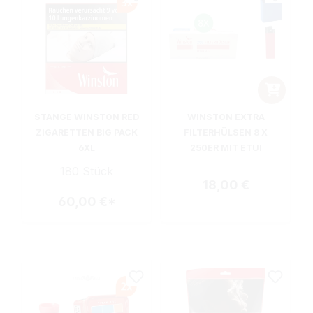
STANGE WINSTON RED
WINSTON EXTRA
ZIGARETTEN BIG PACK
FILTERHÜLSEN 8 X
6XL
250ER MIT ETUI
180 Stück
Regulärer Preis:
18,00 €
60,00 €*