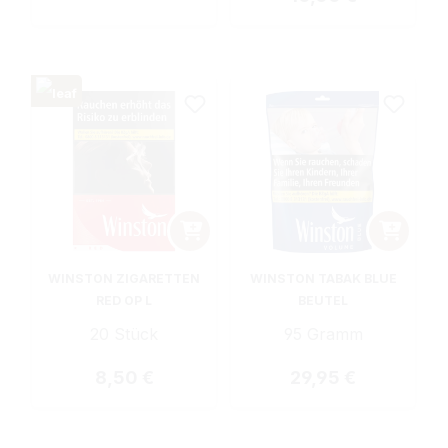
WINSTON ZIGARETTEN
WINSTON TABAK BLUE
RED OP L
BEUTEL
20 Stück
95 Gramm
Regulärer Preis:
Regulärer Preis:
8,50 €
29,95 €