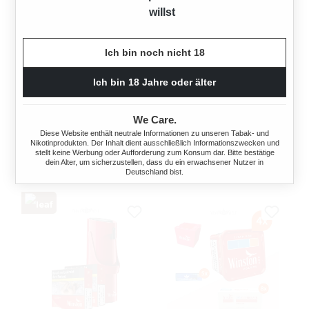
willst
3X WINSTON RED
STANGE WINSTON BLUE
Ich bin noch nicht 18
ZIGARETTEN BIG PACK
ZIGARETTEN BIG PACK
6XL MIT ZIPPO
6XL
Ich bin 18 Jahre oder älter
FEUERZEUG
180 Stück
180 Stück
We Care.
60,00 €*
Diese Website enthält neutrale Informationen zu unseren Tabak- und
Ab
64,95 €*
Nikotinprodukten. Der Inhalt dient ausschließlich Informationszwecken und
stellt keine Werbung oder Aufforderung zum Konsum dar. Bitte bestätige
dein Alter, um sicherzustellen, dass du ein erwachsener Nutzer in
Deutschland bist.