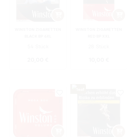
WINSTON ZIGARETTEN
WINSTON ZIGARETTEN
BLACK BP 6XL
RED BP XXL
54 Stück
28 Stück
Regulärer Preis:
Regulärer Preis:
20,00 €
10,00 €