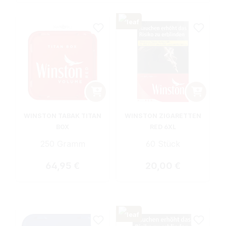
WINSTON TABAK TITAN
WINSTON ZIGARETTEN
BOX
RED 6XL
250 Gramm
60 Stück
Regulärer Preis:
Regulärer Preis:
64,95 €
20,00 €