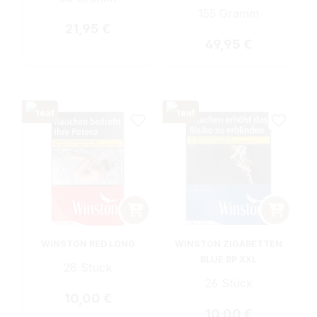
155 Gramm
Regulärer Preis:
21,95 €
Regulärer Preis:
49,95 €
WINSTON RED LONG
WINSTON ZIGARETTEN
BLUE BP XXL
28 Stück
26 Stück
Regulärer Preis:
10,00 €
Regulärer Preis:
10,00 €