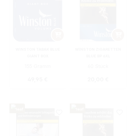
WINSTON TABAK BLUE
WINSTON ZIGARETTEN
GIANT BOX
BLUE BP 6XL
155 Gramm
60 Stück
Regulärer Preis:
Regulärer Preis:
49,95 €
20,00 €