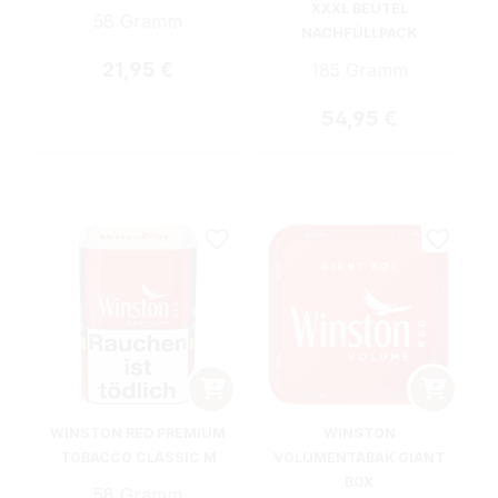
XXXL BEUTEL
58 Gramm
NACHFÜLLPACK
Regulärer Preis:
21,95 €
185 Gramm
Regulärer Preis:
54,95 €
WINSTON RED PREMIUM
WINSTON
TOBACCO CLASSIC M
VOLUMENTABAK GIANT
BOX
58 Gramm