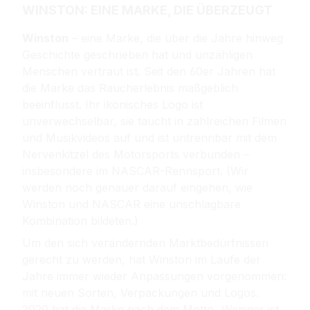
WINSTON: EINE MARKE, DIE ÜBERZEUGT
Winston
– eine Marke, die über die Jahre hinweg
Geschichte geschrieben hat und unzähligen
Menschen vertraut ist. Seit den 60er Jahren hat
die Marke das Raucherlebnis maßgeblich
beeinflusst. Ihr ikonisches Logo ist
unverwechselbar, sie taucht in zahlreichen Filmen
und Musikvideos auf und ist untrennbar mit dem
Nervenkitzel des Motorsports verbunden –
insbesondere im NASCAR-Rennsport. (
Wir
werden noch genauer darauf eingehen, wie
Winston und NASCAR eine unschlagbare
Kombination bildeten.)
Um den sich verändernden Marktbedürfnissen
gerecht zu werden, hat Winston im Laufe der
Jahre immer wieder Anpassungen vorgenommen:
mit neuen Sorten, Verpackungen und Logos.
2020 hat die Marke nach dem Motto „Weniger ist