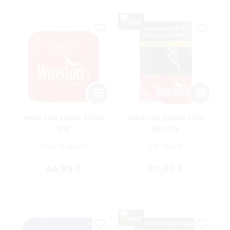
WINSTON TABAK TITAN
WINSTON ZIGARETTEN
BOX
RED 6XL
250 Gramm
60 Stück
Regulärer Preis:
Regulärer Preis:
64,95 €
20,00 €