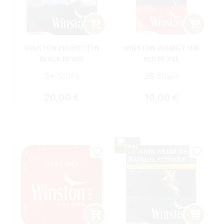
WINSTON ZIGARETTEN
WINSTON ZIGARETTEN
BLACK BP 6XL
RED BP XXL
54 Stück
28 Stück
Regulärer Preis:
Regulärer Preis:
20,00 €
10,00 €