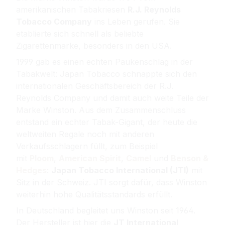
amerikanischen Tabakriesen
R.J. Reynolds
Tobacco Company
ins Leben gerufen. Sie
etablierte sich schnell als beliebte
Zigarettenmarke, besonders in den USA.
1999 gab es einen echten Paukenschlag in der
Tabakwelt: Japan Tobacco schnappte sich den
internationalen Geschäftsbereich der R.J.
Reynolds Company und damit auch weite Teile der
Marke Winston. Aus dem Zusammenschluss
entstand ein echter Tabak-Gigant, der heute die
weltweiten Regale noch mit anderen
Verkaufsschlagern füllt, zum Beispiel
mit
Ploom
,
American Spirit
,
Camel
und
Benson &
Hedges
:
Japan Tobacco International
(JTI)
mit
Sitz in der Schweiz. JTI sorgt dafür, dass Winston
weiterhin hohe Qualitätsstandards erfüllt.
In Deutschland begleitet uns Winston seit 1964.
D
er Hersteller ist hier die
JT International