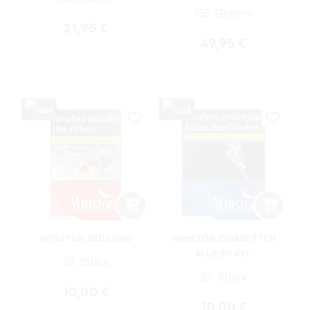
155 Gramm
Regulärer Preis:
21,95 €
Regulärer Preis:
49,95 €
WINSTON RED LONG
WINSTON ZIGARETTEN
BLUE BP XXL
28 Stück
26 Stück
Regulärer Preis:
10,00 €
Regulärer Preis:
10,00 €