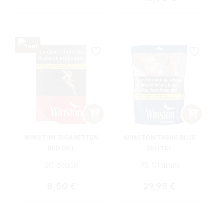
WINSTON ZIGARETTEN
WINSTON TABAK BLUE
RED OP L
BEUTEL
20 Stück
95 Gramm
Regulärer Preis:
Regulärer Preis:
8,50 €
29,95 €