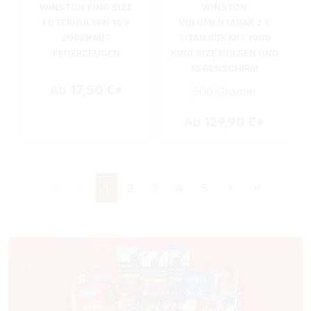
WINSTON KING SIZE
WINSTON
FILTERHÜLSEN 10 X
VOLUMENTABAK 2 X
200ER MIT
TITAN BOX MIT 1000
FEUERZEUGEN
KING SIZE HÜLSEN UND
REGENSCHIRM
Ab
17,50 €*
500 Gramm
Ab
129,90 €*
Seite
Seite
Seite
Seite
Seite
1
2
3
4
5