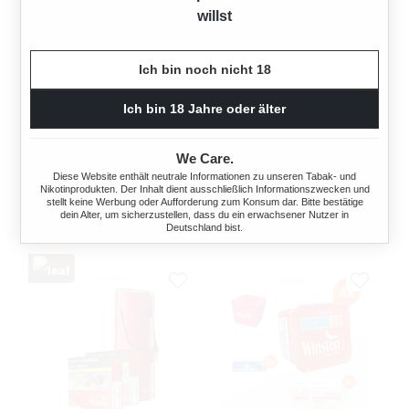
willst
3X WINSTON RED
STANGE WINSTON BLUE
Ich bin noch nicht 18
ZIGARETTEN BIG PACK
ZIGARETTEN BIG PACK
6XL MIT ZIPPO
6XL
Ich bin 18 Jahre oder älter
FEUERZEUG
180 Stück
180 Stück
We Care.
60,00 €*
Diese Website enthält neutrale Informationen zu unseren Tabak- und
Ab
64,95 €*
Nikotinprodukten. Der Inhalt dient ausschließlich Informationszwecken und
stellt keine Werbung oder Aufforderung zum Konsum dar. Bitte bestätige
dein Alter, um sicherzustellen, dass du ein erwachsener Nutzer in
Deutschland bist.