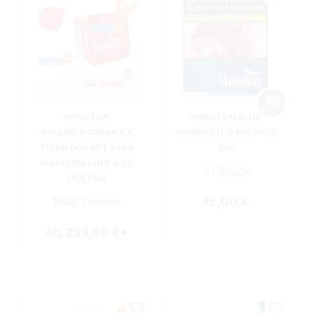
WINSTON
WINSTON BLUE
VOLUMENTABAK 4 X
ZIGARETTEN BIG PACK
TITAN BOX MIT 2000
5XL
WINSTON KING SIZE
41 Stück
HÜLSEN
Regulärer Preis:
15,00 €
1000 Gramm
Ab
259,80 €*