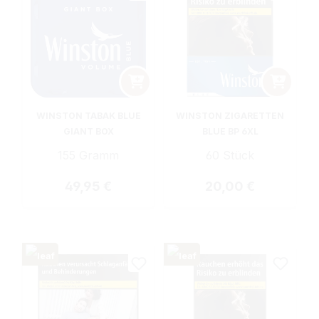
WINSTON TABAK BLUE
WINSTON ZIGARETTEN
GIANT BOX
BLUE BP 6XL
155 Gramm
60 Stück
Regulärer Preis:
Regulärer Preis:
49,95 €
20,00 €