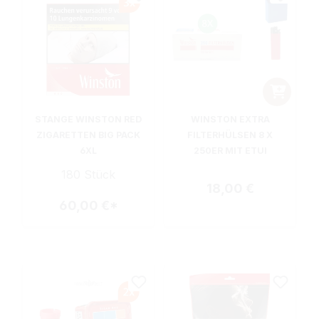
STANGE WINSTON RED
WINSTON EXTRA
ZIGARETTEN BIG PACK
FILTERHÜLSEN 8 X
6XL
250ER MIT ETUI
180 Stück
Regulärer Preis:
18,00 €
60,00 €*