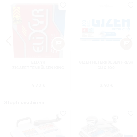
ELIXYR
GIZEH FILTERHÜLSEN FRESH
ZIGARETTENHÜLSEN KING
CLIQ 100
SIZE ZWEIERPACK 550
STÜCK
s:
Regulärer Preis:
Regulärer Preis
4,70 €
3,40 €
Stopfmaschinen