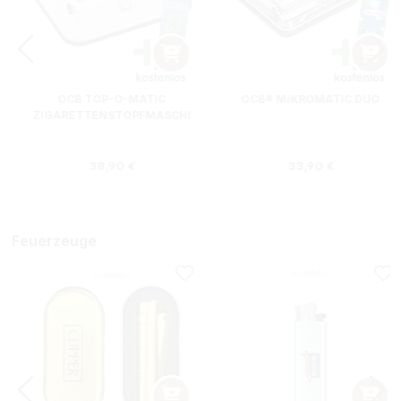
OCB TOP-O-MATIC
OCB® MIKROMATIC DUO
ZIGARETTENSTOPFMASCHI
NE + HIPZZ ICE MINT
Regulärer Preis:
Regulärer Preis
38,90 €
33,90 €
Feuerzeuge