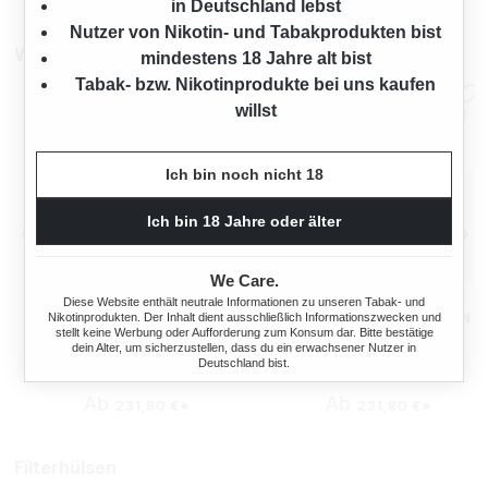
in Deutschland lebst
Nutzer von Nikotin- und Tabakprodukten bist
Weitere Sparpakete
mindestens 18 Jahre alt bist
Tabak- bzw. Nikotinprodukte bei uns kaufen
willst
Ich bin noch nicht 18
Ich bin 18 Jahre oder älter
We Care.
BREAK ORIGINAL
BREAK ORIGINAL
Diese Website enthält neutrale Informationen zu unseren Tabak- und
VOLUMENTABAK 4X TITAN
VOLUMENTABAK 4X TITAN
Nikotinprodukten. Der Inhalt dient ausschließlich Informationszwecken und
stellt keine Werbung oder Aufforderung zum Konsum dar. Bitte bestätige
BOX
BOX MIT 2000 SPECIAL SIZE
dein Alter, um sicherzustellen, dass du ein erwachsener Nutzer in
1200 Gramm
1200 Gramm
FILTERHÜLSEN
Deutschland bist.
Ab
Ab
231,80 €*
231,80 €*
Filterhülsen