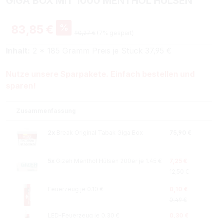
GIGA BOX MIT 1000 MENTHOL HÜLSEN
%
83,85 €
90,27 €
(7% gespart)
Inhalt:
2 * 185 Gramm Preis je Stück 37,95 €
Nutze unsere Sparpakete. Einfach bestellen und
sparen!
Zusammenfassung
2x
Break Original Tabak Giga Box
75,90 €
5x
Gizeh Menthol Hülsen 200er je 1.45 €
7,25 €
12,50 €
Feuerzeug je 0.10 €
0,10 €
0,49 €
LED-Feuerzeug je 0.30 €
0,30 €