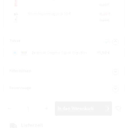
0,69 €
Sturmfeuerzeug je 0.30 €
0,30 €
0,69 €
Tabak
2x
Break Original Tabak Giga Box
75,90 €
Filterhülsen
Feuerzeuge
Produkt Anzahl: Gib den gewünschten Wer
In den Warenkorb
Lieferzeit