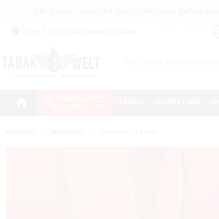
Alle Bilder, Texte und Beschreibungen dienen au
Zum Hauptinhalt springen
★
★
★
★
★
über 1 Mio. zufriedene Kunden
Zur Suche springen
Zur Hauptnavigation springen
SPARPAKETE
TABAK
ZIGARETTEN
Z
Marken
Winston
Winston Tabak