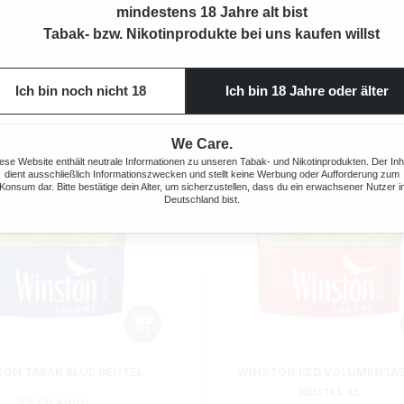
Regulärer Preis:
Regulärer Prei
14,50 €
21,95 €
mindestens 18 Jahre alt bist
Tabak- bzw. Nikotinprodukte bei uns kaufen willst
Ich bin noch nicht 18
Ich bin 18 Jahre oder älter
We Care.
ese Website enthält neutrale Informationen zu unseren Tabak- und Nikotinprodukten. Der Inh
dient ausschließlich Informationszwecken und stellt keine Werbung oder Aufforderung zum
Konsum dar. Bitte bestätige dein Alter, um sicherzustellen, dass du ein erwachsener Nutzer i
Deutschland bist.
ON TABAK BLUE BEUTEL
WINSTON RED VOLUMENTA
BEUTEL XL
95 Gramm