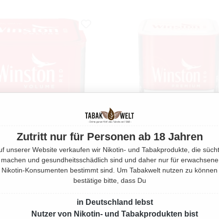
Zutritt nur für Personen ab 18 Jahren
uf unserer Website verkaufen wir Nikotin- und Tabakprodukte, die sücht
machen und gesundheitsschädlich sind und daher nur für erwachsene
Nikotin-Konsumenten bestimmt sind. Um Tabakwelt nutzen zu können
 RED VOLUMENTABAK DOSE
WINSTON RED PREMIUM TOB
bestätige bitte, dass Du
S
CLASSIC M
40 Gramm
58 Gramm
in Deutschland lebst
Nutzer von Nikotin- und Tabakprodukten bist