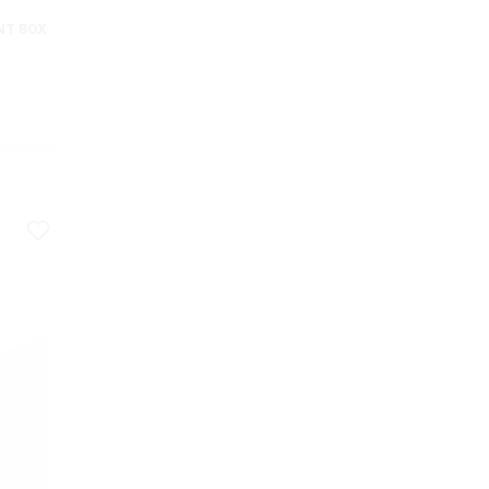
NT BOX
s: