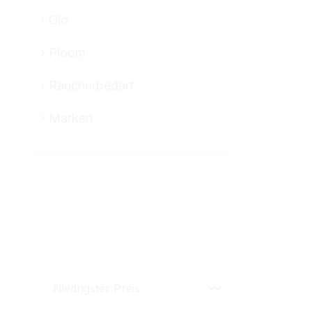
Glo
Ploom
Raucherbedarf
Marken
Hülsen
Hülsenart
Inhalt
Packun
Zubehör
Preis