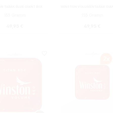
N TABAK BLUE GIANT BOX
WINSTON VOLUMENTABAK GIA
155 Gramm
155 Gramm
Regulärer Preis:
Regulärer Prei
49,95 €
49,95 €