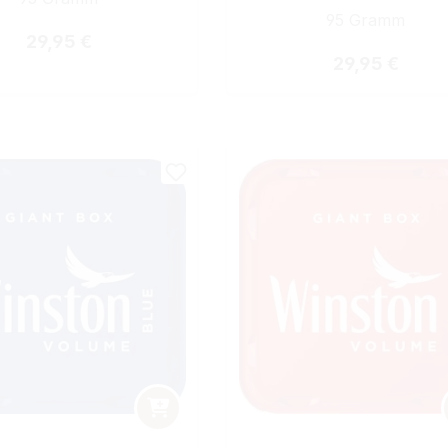
95 Gramm
Regulärer Preis:
29,95 €
Regulärer Prei
29,95 €