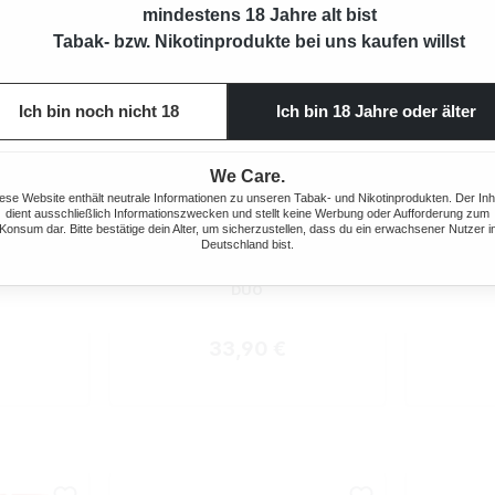
mindestens 18 Jahre alt bist
Tabak- bzw. Nikotinprodukte bei uns kaufen willst
Ich bin noch nicht 18
Ich bin 18 Jahre oder älter
We Care.
ese Website enthält neutrale Informationen zu unseren Tabak- und Nikotinprodukten. Der Inh
dient ausschließlich Informationszwecken und stellt keine Werbung oder Aufforderung zum
Konsum dar. Bitte bestätige dein Alter, um sicherzustellen, dass du ein erwachsener Nutzer i
Deutschland bist.
ewertung von 5 von 5 Sternen
Durchsch
C DUO
OCB STOPFGERÄT MIKROMATIC
OCB®
DUO
 Preis:
Regulärer Preis:
33,90 €