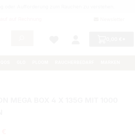
bung oder Aufforderung zum Rauchen zu verstehen.
auf auf Rechnung
Newsletter
0,00 €*
IQOS
GLO
PLOOM
RAUCHERBEDARF
MARKEN
N MEGA BOX 4 X 135G MIT 1000
N
Preis:
 €