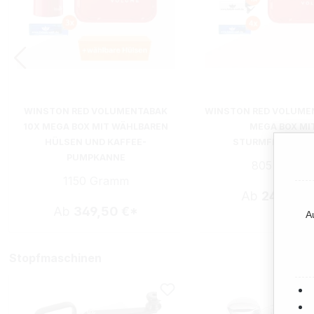
WINSTON RED VOLUMENTABAK
WINSTON RED VOLUME
10X MEGA BOX MIT WÄHLBAREN
MEGA BOX MI
HÜLSEN UND KAFFEE-
STURMFEUERZE
PUMPKANNE
805 Gram
1150 Gramm
Ab
244,65 
Ab
349,50 €*
A
Stopfmaschinen