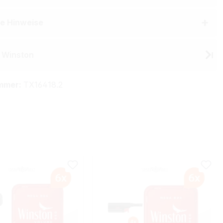
he Hinweise
 Winston
mmer:
TX16418.2