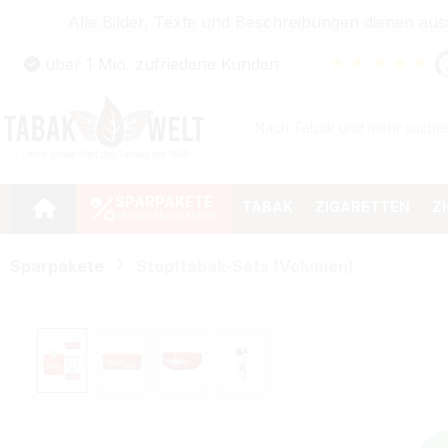
Alle Bilder, Texte und Beschreibungen dienen au
Zum Hauptinhalt springen
★
★
★
★
★
über 1 Mio. zufriedene Kunden
Zur Suche springen
Zur Hauptnavigation springen
SPARPAKETE
TABAK
ZIGARETTEN
Z
Sparpakete
Stopftabak-Sets (Volumen)
Bildergalerie überspringen