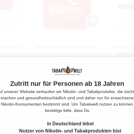
NTABAK 7X
WINSTON TABAK 6 X MEGA BOX
WINSTON 
T
MEGA BO
690 Gramm
UGEN
Regulärer Preis:
209,70 €
m
Zutritt nur für Personen ab 18 Jahren
€*
A
uf unserer Website verkaufen wir Nikotin- und Tabakprodukte, die sücht
machen und gesundheitsschädlich sind und daher nur für erwachsene
Nikotin-Konsumenten bestimmt sind. Um Tabakwelt nutzen zu können
bestätige bitte, dass Du
in Deutschland lebst
Nutzer von Nikotin- und Tabakprodukten bist