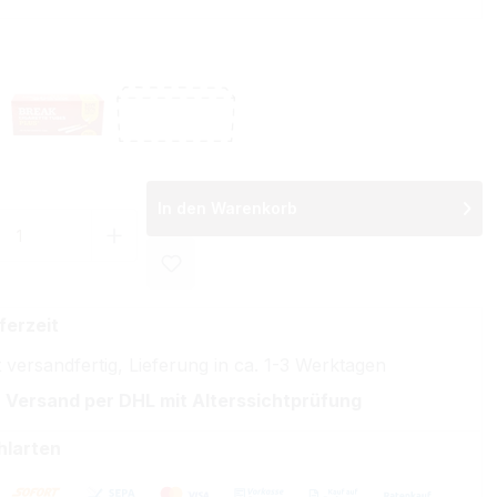
wählen
 Filterhülsen
Break Filterhülsen Plus
Ohne Hülsen
In den Warenkorb
 Anzahl: Gib den gewünschten Wert ein 
ferzeit
 versandfertig, Lieferung in ca. 1-3 Werktagen
 Versand per DHL mit Alterssichtprüfung
hlarten