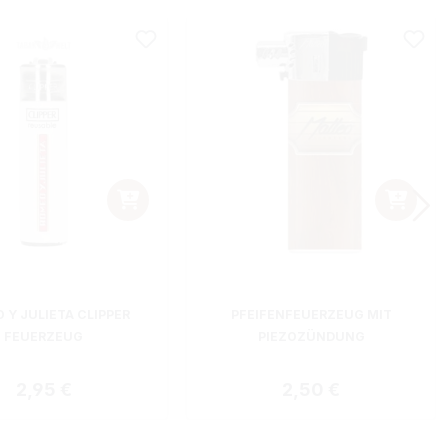
 Y JULIETA CLIPPER
PFEIFENFEUERZEUG MIT
FEUERZEUG
PIEZOZÜNDUNG
Regulärer Preis:
Regulärer Preis:
2,95 €
2,50 €