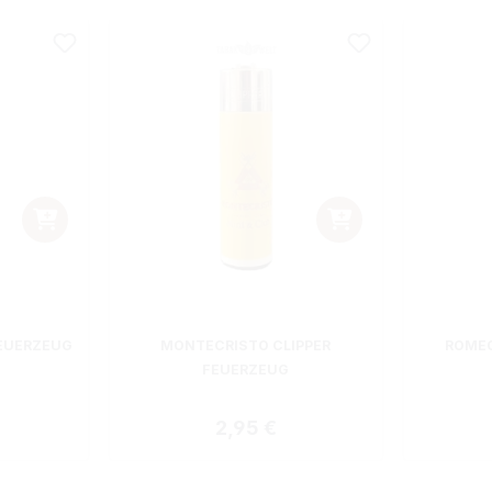
EUERZEUG
MONTECRISTO CLIPPER
ROMEO
FEUERZEUG
 Preis:
Regulärer Preis:
2,95 €