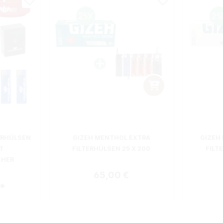
ERHÜLSEN
GIZEH MENTHOL EXTRA
GIZEH
T
FILTERHÜLSEN 25 X 200
FILT
CHER
Regulärer Preis:
65,00 €
€*