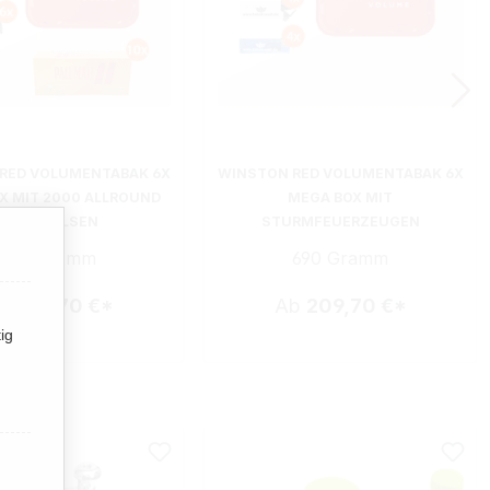
RED VOLUMENTABAK 6X
WINSTON RED VOLUMENTABAK 6X
X MIT 2000 ALLROUND
MEGA BOX MIT
XTRA HÜLSEN
STURMFEUERZEUGEN
690 Gramm
690 Gramm
b
209,70 €*
Ab
209,70 €*
ig