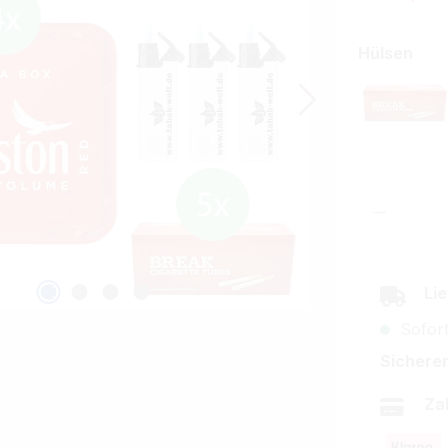
aus
Hülsen
Break
Produkt
Lie
Sofort
Sicherer
Za