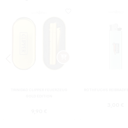
TRINIDAD CLIPPER FEUERZEUG
ROTHFUCHS REIBRADF
GOLD EDITION
Regulärer
3,00 €
Regulärer Preis:
9,90 €