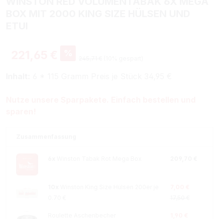
WINSTON RED VOLUMENTABAK 6X MEGA
BOX MIT 2000 KING SIZE HÜLSEN UND
ETUI
%
221,65 €
245,71 €
(10% gespart)
Inhalt:
6 * 115 Gramm Preis je Stück 34,95 €
Nutze unsere Sparpakete. Einfach bestellen und
sparen!
Zusammenfassung
6x
Winston Tabak Rot Mega Box
209,70 €
10x
Winston King Size Hülsen 200er je
7,00 €
0.70 €
17,50 €
Roulette Aschenbecher
1,90 €