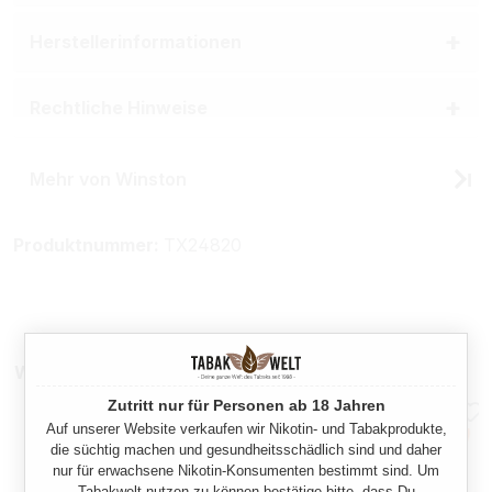
Herstellerinformationen
Rechtliche Hinweise
Mehr von Winston
Produktnummer:
TX24820
Weitere Sparpakete
Zutritt nur für Personen ab 18 Jahren
Auf unserer Website verkaufen wir Nikotin- und Tabakprodukte,
die süchtig machen und gesundheitsschädlich sind und daher
nur für erwachsene Nikotin-Konsumenten bestimmt sind. Um
Tabakwelt nutzen zu können bestätige bitte, dass Du