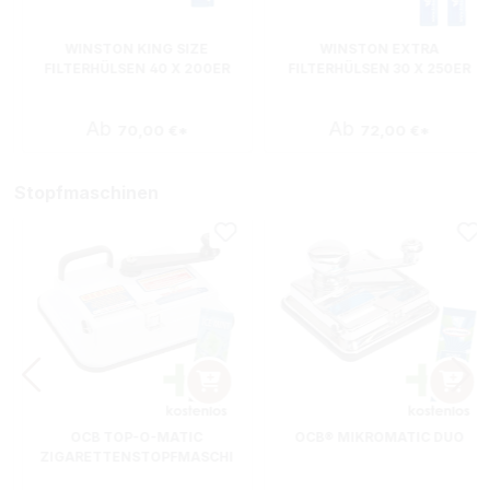
WINSTON KING SIZE
WINSTON EXTRA
FILTERHÜLSEN 40 X 200ER
FILTERHÜLSEN 30 X 250ER
MIT GLASASCHENBECHER
MIT GLASASCHENBECHER
:
Ab
Ab
70,00 €*
72,00 €*
Stopfmaschinen
OCB TOP-O-MATIC
OCB® MIKROMATIC DUO
ZIGARETTENSTOPFMASCHI
NE + HIPZZ ICE MINT