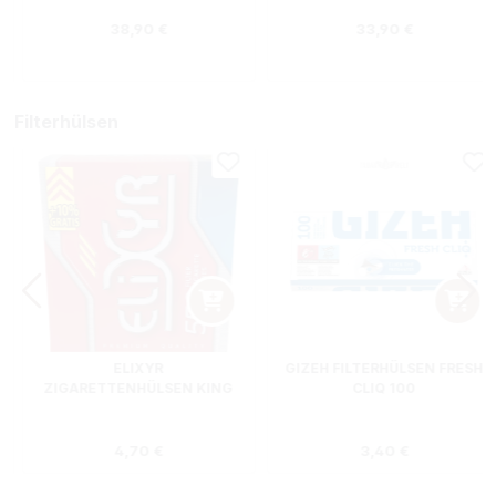
Regulärer Preis:
Regulärer Preis
38,90 €
33,90 €
Filterhülsen
ELIXYR
GIZEH FILTERHÜLSEN FRESH
ZIGARETTENHÜLSEN KING
CLIQ 100
SIZE ZWEIERPACK 550
STÜCK
s:
Regulärer Preis:
Regulärer Preis
4,70 €
3,40 €