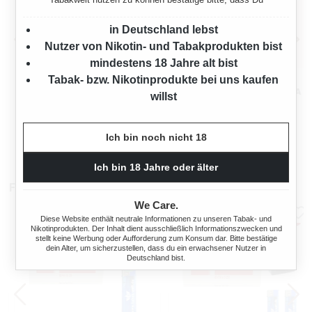
in Deutschland lebst
Nutzer von Nikotin- und Tabakprodukten bist
mindestens 18 Jahre alt bist
Tabak- bzw. Nikotinprodukte bei uns kaufen
WINSTON RED
WINSTON RED
VOLUMENTABAK 2X MEGA
VOLUMENTABAK 2X MEGA
willst
BOX MIT FEUERZEUGEN
BOX MIT 1000 KING SIZE
230 Gramm
230 Gramm
FILTERHÜLSEN
Ich bin noch nicht 18
Ab
Ab
69,90 €*
69,90 €*
Ich bin 18 Jahre oder älter
Filterhülsen
We Care.
Diese Website enthält neutrale Informationen zu unseren Tabak- und
Nikotinprodukten. Der Inhalt dient ausschließlich Informationszwecken und
stellt keine Werbung oder Aufforderung zum Konsum dar. Bitte bestätige
dein Alter, um sicherzustellen, dass du ein erwachsener Nutzer in
Deutschland bist.