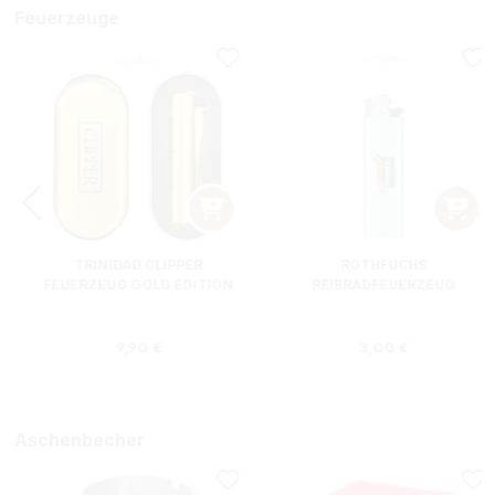
Feuerzeuge
TRINIDAD CLIPPER
ROTHFUCHS
FEUERZEUG GOLD EDITION
REIBRADFEUERZEUG
Regulärer Preis:
Regulärer Preis
9,90 €
3,00 €
Aschenbecher