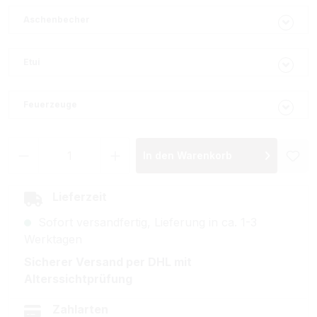
Aschenbecher
Etui
Feuerzeuge
Produkt Anzahl: Gib den gewünschten Wer
In den Warenkorb
Lieferzeit
Sofort versandfertig, Lieferung in ca. 1-3
Werktagen
Sicherer Versand per DHL mit
Alterssichtprüfung
Zahlarten