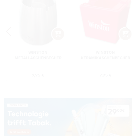
WINSTON
WINSTON
METALLASCHENBECHER
KERAMIKASCHENBECHER
SILBER RUND
ROT RECHTECKIG
s:
Regulärer Preis:
Regulärer Preis
9,95 €
7,95 €