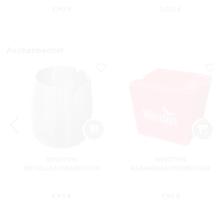
Regulärer Preis:
Regulärer Preis
9,90 €
3,00 €
Aschenbecher
WINSTON
WINSTON
METALLASCHENBECHER
KERAMIKASCHENBECHER
SILBER RUND
ROT RECHTECKIG
s:
Regulärer Preis:
Regulärer Preis
9,95 €
7,95 €