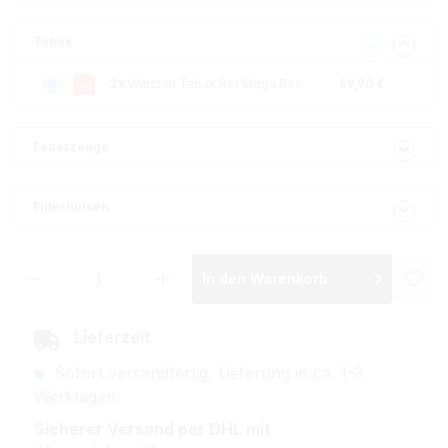
Tabak
2x
Winston Tabak Rot Mega Box
69,90 €
Feuerzeuge
Filterhülsen
Produkt Anzahl: Gib den gewünschten Wer
In den Warenkorb
Lieferzeit
Sofort versandfertig, Lieferung in ca. 1-3
Werktagen
Sicherer Versand per DHL mit