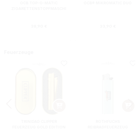
OCB TOP-O-MATIC
OCB® MIKROMATIC DUO
ZIGARETTENSTOPFMASCHI
NE + HIPZZ ICE MINT
Regulärer Preis:
Regulärer Preis
38,90 €
33,90 €
Feuerzeuge
TRINIDAD CLIPPER
ROTHFUCHS
FEUERZEUG GOLD EDITION
REIBRADFEUERZEUG