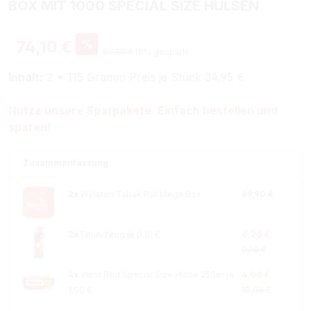
BOX MIT 1000 SPECIAL SIZE HÜLSEN
%
74,10 €
80,88 €
(8% gespart)
Inhalt:
2 * 115 Gramm Preis je Stück 34,95 €
Nutze unsere Sparpakete. Einfach bestellen und
sparen!
Zusammenfassung
2x
Winston Tabak Rot Mega Box
69,90 €
2x
Feuerzeug je 0.10 €
0,20 €
0,98 €
4x
West Red Special Size Hülse 250er je
4,00 €
1,00 €
10,00 €