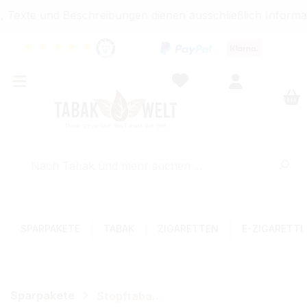
 Texte und Beschreibungen dienen ausschließlich Informat
★
★
★
★
★
SPARPAKETE
TABAK
ZIGARETTEN
E-ZIGARETT
Sparpakete
Stopftabak-Sets (Volumen)