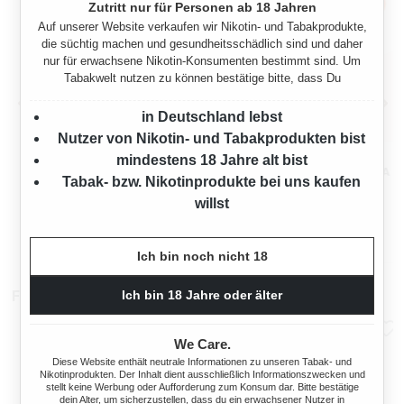
Zutritt nur für Personen ab 18 Jahren
Auf unserer Website verkaufen wir Nikotin- und Tabakprodukte,
die süchtig machen und gesundheitsschädlich sind und daher
nur für erwachsene Nikotin-Konsumenten bestimmt sind. Um
Tabakwelt nutzen zu können bestätige bitte, dass Du
in Deutschland lebst
Nutzer von Nikotin- und Tabakprodukten bist
WINSTON RED
WINSTON RED
mindestens 18 Jahre alt bist
VOLUMENTABAK 10X MEGA
VOLUMENTABAK 7X MEGA
Tabak- bzw. Nikotinprodukte bei uns kaufen
BOX MIT WÄHLBAREN
BOX MIT
1150 Gramm
805 Gramm
willst
HÜLSEN UND KAFFEE-
STURMFEUERZEUGEN
PUMPKANNE
Ab
Ab
349,50 €*
244,65 €*
Ich bin noch nicht 18
Filterhülsen
Ich bin 18 Jahre oder älter
We Care.
Diese Website enthält neutrale Informationen zu unseren Tabak- und
Nikotinprodukten. Der Inhalt dient ausschließlich Informationszwecken und
stellt keine Werbung oder Aufforderung zum Konsum dar. Bitte bestätige
dein Alter, um sicherzustellen, dass du ein erwachsener Nutzer in