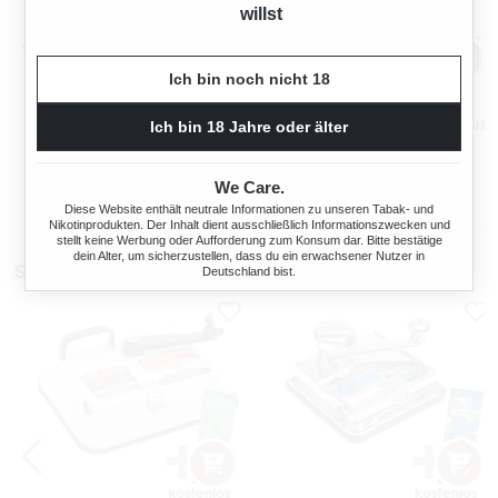
willst
Ich bin noch nicht 18
ELIXYR
GIZEH FILTERHÜLSEN FRESH
Ich bin 18 Jahre oder älter
ZIGARETTENHÜLSEN KING
CLIQ 100
SIZE ZWEIERPACK 550
STÜCK
We Care.
s:
Regulärer Preis:
Regulärer Preis
4,70 €
3,40 €
Diese Website enthält neutrale Informationen zu unseren Tabak- und
Nikotinprodukten. Der Inhalt dient ausschließlich Informationszwecken und
stellt keine Werbung oder Aufforderung zum Konsum dar. Bitte bestätige
dein Alter, um sicherzustellen, dass du ein erwachsener Nutzer in
Stopfmaschinen
Deutschland bist.