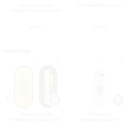
OCB TOP-O-MATIC
OCB® MIKROMATIC DUO
ZIGARETTENSTOPFMASCHI
NE + HIPZZ ICE MINT
Regulärer Preis:
Regulärer Preis
38,90 €
33,90 €
Feuerzeuge
TRINIDAD CLIPPER
ROTHFUCHS
FEUERZEUG GOLD EDITION
REIBRADFEUERZEUG