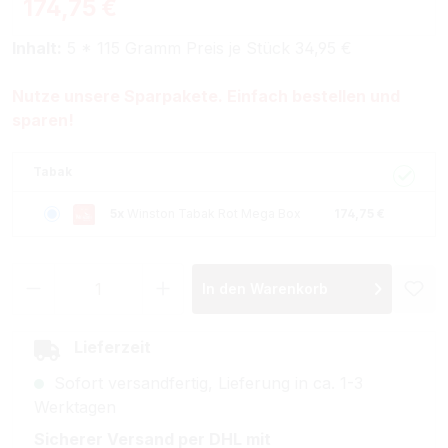
174,75 €
Inhalt:
5 * 115 Gramm Preis je Stück 34,95 €
Nutze unsere Sparpakete. Einfach bestellen und
sparen!
Tabak
5x
Winston Tabak Rot Mega Box
174,75 €
Produkt Anzahl: Gib den gewünschten Wer
In den Warenkorb
Lieferzeit
Sofort versandfertig, Lieferung in ca. 1-3
Werktagen
Sicherer Versand per DHL mit