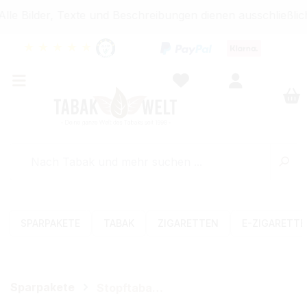
e Bilder, Texte und Beschreibungen dienen ausschließlich
★
★
★
★
★
SPARPAKETE
TABAK
ZIGARETTEN
E-ZIGARETT
Sparpakete
Stopftabak-Sets (Volumen)