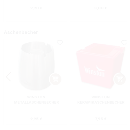
Regulärer Preis:
Regulärer Preis
9,90 €
3,00 €
Aschenbecher
WINSTON
WINSTON
METALLASCHENBECHER
KERAMIKASCHENBECHER
SILBER RUND
ROT RECHTECKIG
s:
Regulärer Preis:
Regulärer Preis
9,95 €
7,95 €