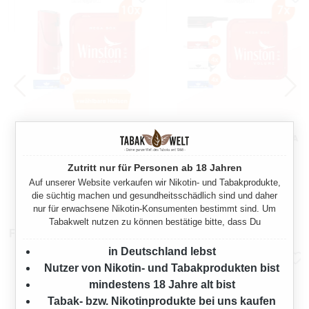
WINSTON RED
WINSTON RED
VOLUMENTABAK 10X MEGA
VOLUMENTABAK 7X MEGA
BOX MIT WÄHLBAREN
BOX MIT
1150 Gramm
805 Gramm
HÜLSEN UND KAFFEE-
STURMFEUERZEUGEN
Zutritt nur für Personen ab 18 Jahren
PUMPKANNE
Auf unserer Website verkaufen wir Nikotin- und Tabakprodukte,
Ab
Ab
349,50 €*
244,65 €*
die süchtig machen und gesundheitsschädlich sind und daher
nur für erwachsene Nikotin-Konsumenten bestimmt sind. Um
Tabakwelt nutzen zu können bestätige bitte, dass Du
Filterhülsen
in Deutschland lebst
Nutzer von Nikotin- und Tabakprodukten bist
mindestens 18 Jahre alt bist
Tabak- bzw. Nikotinprodukte bei uns kaufen