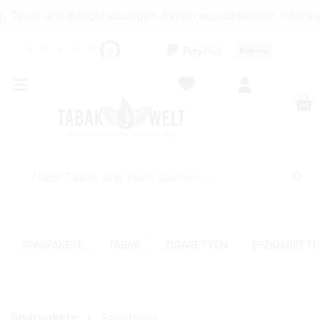
 Texte und Beschreibungen dienen ausschließlich Informat
★
★
★
★
★
SPARPAKETE
TABAK
ZIGARETTEN
E-ZIGARETT
Sparpakete
Stopftabak-Sets (Volumen)