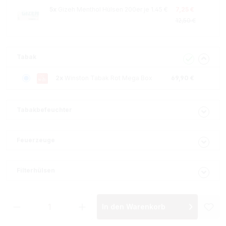
5x
Gizeh Menthol Hülsen 200er je 1.45 €
7,25 €
12,50 €
Tabak
2x
Winston Tabak Rot Mega Box
69,90 €
Tabakbefeuchter
Feuerzeuge
Filterhülsen
Produkt Anzahl: Gib den gewünschten Wer
In den Warenkorb