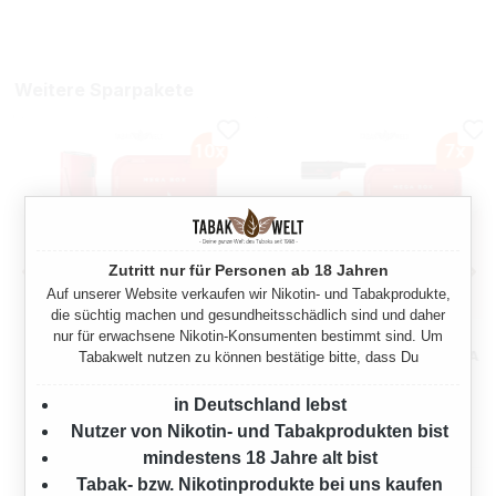
Weitere Sparpakete
Zutritt nur für Personen ab 18 Jahren
Auf unserer Website verkaufen wir Nikotin- und Tabakprodukte,
die süchtig machen und gesundheitsschädlich sind und daher
nur für erwachsene Nikotin-Konsumenten bestimmt sind. Um
WINSTON RED
WINSTON RED
VOLUMENTABAK 10X MEGA
VOLUMENTABAK 7X MEGA
Tabakwelt nutzen zu können bestätige bitte, dass Du
BOX MIT WÄHLBAREN
BOX MIT
1150 Gramm
805 Gramm
HÜLSEN UND KAFFEE-
STURMFEUERZEUGEN
in Deutschland lebst
PUMPKANNE
Nutzer von Nikotin- und Tabakprodukten bist
Ab
Ab
349,50 €*
244,65 €*
mindestens 18 Jahre alt bist
Tabak- bzw. Nikotinprodukte bei uns kaufen