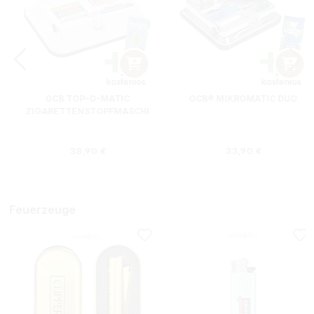
OCB TOP-O-MATIC
OCB® MIKROMATIC DUO
ZIGARETTENSTOPFMASCHI
NE + HIPZZ ICE MINT
Regulärer Preis:
Regulärer Preis
38,90 €
33,90 €
Feuerzeuge