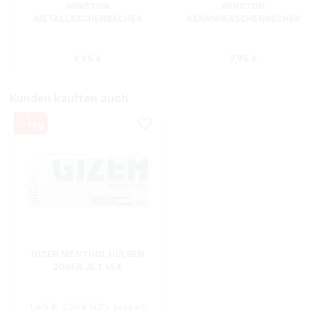
WINSTON
WINSTON
METALLASCHENBECHER
KERAMIKASCHENBECHER
SILBER RUND
ROT RECHTECKIG
s:
Regulärer Preis:
Regulärer Preis
9,95 €
7,95 €
Kunden kauften auch
GIZEH MENTHOL HÜLSEN
200ER JE 1.45 €
Regulärer Preis:
Verkaufspreis:
1,45 €
2,50 €
(42% gespart)