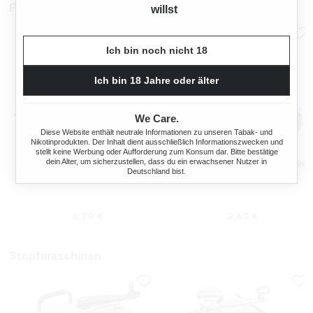
Filterhülsen
willst
Ich bin noch nicht 18
Ich bin 18 Jahre oder älter
We Care.
Diese Website enthält neutrale Informationen zu unseren Tabak- und
Nikotinprodukten. Der Inhalt dient ausschließlich Informationszwecken und
stellt keine Werbung oder Aufforderung zum Konsum dar. Bitte bestätige
dein Alter, um sicherzustellen, dass du ein erwachsener Nutzer in
ELIXYR
GIZEH FILTERHÜLSEN FRESH
Deutschland bist.
ZIGARETTENHÜLSEN KING
CLIQ 100
SIZE ZWEIERPACK 550
STÜCK
s:
Regulärer Preis:
Regulärer Preis
4,70 €
3,40 €
Stopfmaschinen