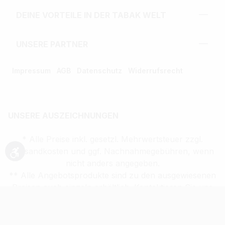
DEINE VORTEILE IN DER TABAK WELT
UNSERE PARTNER
Impressum
AGB
Datenschutz
Widerrufsrecht
UNSERE AUSZEICHNUNGEN
* Alle Preise inkl. gesetzl. Mehrwertsteuer zzgl.
Versandkosten und ggf. Nachnahmegebühren, wenn
Werkzeugleiste anzeigen
nicht anders angegeben.
** Alle Angebotsprodukte sind zu den ausgewiesenen
Preisen auch einzeln erhältlich. Kontaktieren Sie uns
dazu unter der 02203/9413200.
Verkauf altersbeschränkter Waren nur an