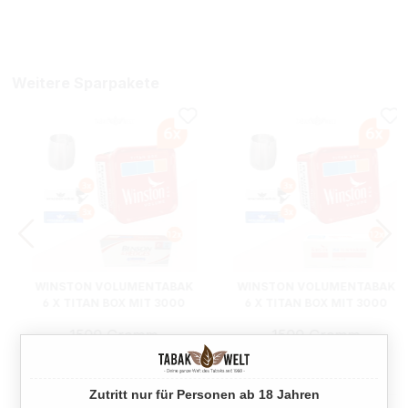
Weitere Sparpakete
WINSTON VOLUMENTABAK
WINSTON VOLUMENTABAK
6 X TITAN BOX MIT 3000
6 X TITAN BOX MIT 3000
BENSON EXTRA SIZE
WINSTON EXTRA SIZE
1500 Gramm
1500 Gramm
HÜLSEN
HÜLSEN
Ab
Ab
389,70 €*
389,70 €*
Zutritt nur für Personen ab 18 Jahren