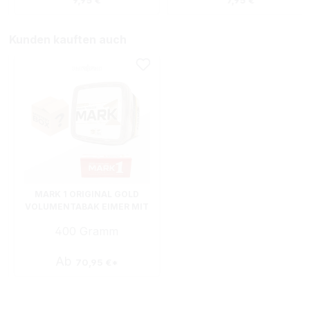
9,95 €
7,95 €
Kunden kauften auch
MARK 1 ORIGINAL GOLD
VOLUMENTABAK EIMER MIT
FILTERHÜLSEN UND
400 Gramm
MYSTERY BOX
Ab
70,95 €*