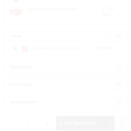
Winston Glas Aschenbecher
0,50 €
3,95 €
Tabak
2x
Winston Tabak Titan Box
129,90 €
Filterhülsen
Feuerzeuge
Aschenbecher
Produkt Anzahl: Gib den gewünschten Wer
In den Warenkorb