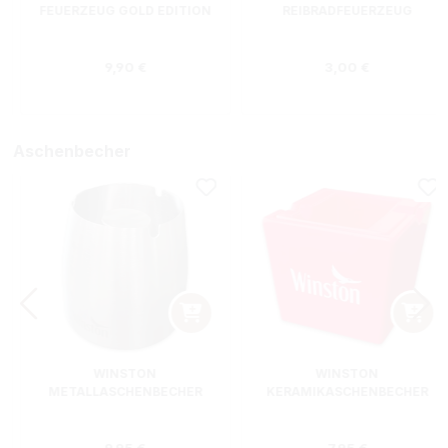
FEUERZEUG GOLD EDITION
REIBRADFEUERZEUG
Regulärer Preis:
Regulärer Preis
9,90 €
3,00 €
Aschenbecher
WINSTON
WINSTON
METALLASCHENBECHER
KERAMIKASCHENBECHER
SILBER RUND
ROT RECHTECKIG
s:
Regulärer Preis:
Regulärer Preis