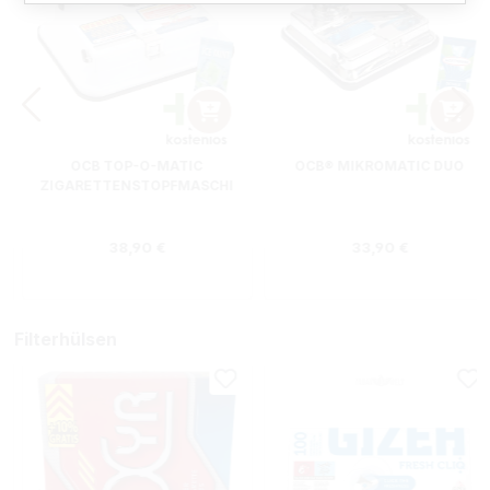
OCB TOP-O-MATIC
OCB® MIKROMATIC DUO
ZIGARETTENSTOPFMASCHI
NE + HIPZZ ICE MINT
Regulärer Preis:
Regulärer Preis
38,90 €
33,90 €
Filterhülsen