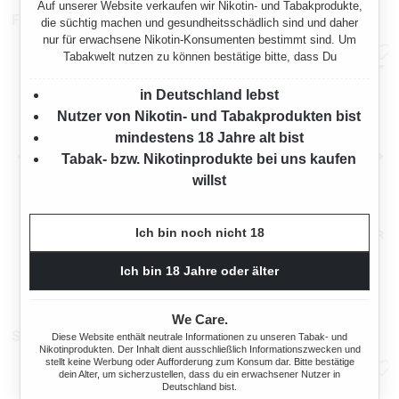
Auf unserer Website verkaufen wir Nikotin- und Tabakprodukte,
Filterhülsen
die süchtig machen und gesundheitsschädlich sind und daher
nur für erwachsene Nikotin-Konsumenten bestimmt sind. Um
Tabakwelt nutzen zu können bestätige bitte, dass Du
in Deutschland lebst
Nutzer von Nikotin- und Tabakprodukten bist
mindestens 18 Jahre alt bist
Tabak- bzw. Nikotinprodukte bei uns kaufen
willst
WINSTON KING SIZE
WINSTON EXTRA
Ich bin noch nicht 18
FILTERHÜLSEN 40 X 200ER
FILTERHÜLSEN 30 X 250ER
MIT GLASASCHENBECHER
MIT GLASASCHENBECHER
Ich bin 18 Jahre oder älter
:
Ab
Ab
70,00 €*
72,00 €*
We Care.
Stopfmaschinen
Diese Website enthält neutrale Informationen zu unseren Tabak- und
Nikotinprodukten. Der Inhalt dient ausschließlich Informationszwecken und
stellt keine Werbung oder Aufforderung zum Konsum dar. Bitte bestätige
dein Alter, um sicherzustellen, dass du ein erwachsener Nutzer in
Deutschland bist.