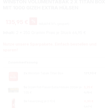
WINSTON VOLUMENTABAK 2 X TITAN BOX
MIT 1000 GIZEH EXTRA HÜLSEN
%
135,95 €
145,07 €
(6% gespart)
Inhalt:
2 * 250 Gramm Preis je Stück 64,95 €
Nutze unsere Sparpakete. Einfach bestellen und
sparen!
Zusammenfassung
2x
Winston Tabak Titan Box
129,90 €
5x
Gizeh Full Flavor Extra Hülsen 200er je
5,25 €
1.05 €
9,75 €
3x
Feuerzeug je 0.10 €
0,30 €
1,47 €