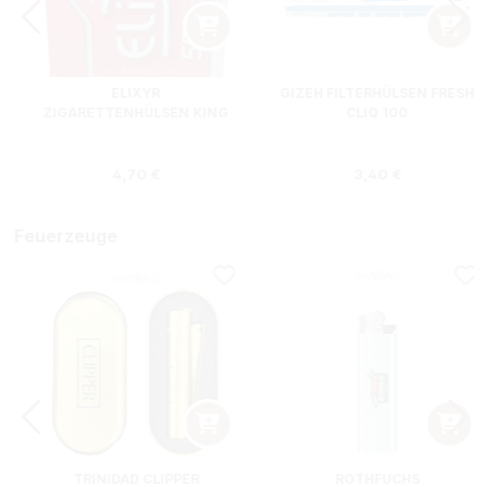
ELIXYR
GIZEH FILTERHÜLSEN FRESH
ZIGARETTENHÜLSEN KING
CLIQ 100
SIZE ZWEIERPACK 550
STÜCK
s:
Regulärer Preis:
Regulärer Preis
4,70 €
3,40 €
Feuerzeuge
TRINIDAD CLIPPER
ROTHFUCHS