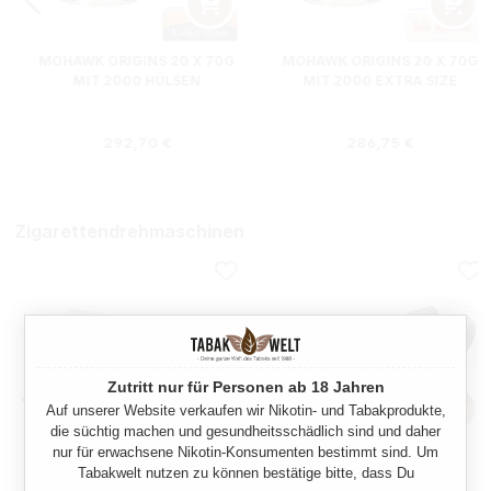
MOHAWK ORIGINS 20 X 70G
MOHAWK ORIGINS 20 X 70G
MIT 2000 HÜLSEN
MIT 2000 EXTRA SIZE
HÜLSEN
:
Regulärer Preis:
Regulärer Preis:
292,70 €
286,75 €
Zigarettendrehmaschinen
Zutritt nur für Personen ab 18 Jahren
Auf unserer Website verkaufen wir Nikotin- und Tabakprodukte,
die süchtig machen und gesundheitsschädlich sind und daher
nur für erwachsene Nikotin-Konsumenten bestimmt sind. Um
Tabakwelt nutzen zu können bestätige bitte, dass Du
BUFFALO
GIZEH DUO ROLLER