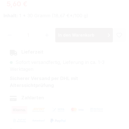
Regulärer Preis:
5,60 €
Inhalt:
1 * 30 Gramm (18,67 €*/100 g)
Produkt Anzahl: Gib den gewünschten Wer
In den Warenkorb
Lieferzeit
Sofort versandfertig, Lieferung in ca. 1-3
Werktagen
Sicherer Versand per DHL mit
Alterssichtprüfung
Zahlarten