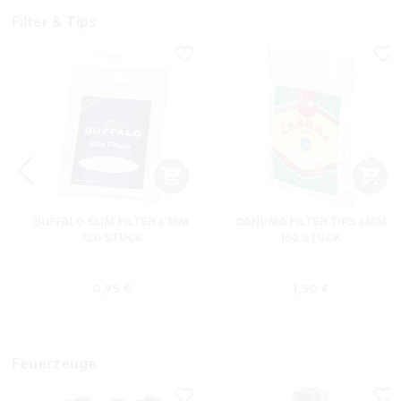
Filter & Tips
BUFFALO SLIM FILTER 6 MM
CANUMA FILTER TIPS 6MM
120 STÜCK
150 STÜCK
s:
Regulärer Preis:
Regulärer Preis
0,95 €
1,50 €
Feuerzeuge