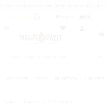
, Texte und Beschreibungen dienen ausschließlich Informa
★
★
★
★
★
SPARPAKETE
TABAK
ZIGARETTEN
E-ZIGARETT
Tabak
Tabaksorten
Drehtabak (Feinschnitt)