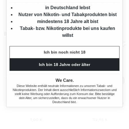
ZIGARETTENWICKLER
in Deutschland lebst
Nutzer von Nikotin- und Tabakprodukten bist
s:
Regulärer Preis:
Regulärer Preis
2,95 €
3,50 €
mindestens 18 Jahre alt bist
Tabak- bzw. Nikotinprodukte bei uns kaufen
Blättchen
willst
Ich bin noch nicht 18
Ich bin 18 Jahre oder älter
We Care.
Diese Website enthält neutrale Informationen zu unseren Tabak- und
Nikotinprodukten. Der Inhalt dient ausschließlich Informationszwecken und
stellt keine Werbung oder Aufforderung zum Konsum dar. Bitte bestätige
AMERICAN SPIRIT KING SIZE
CANUMA
dein Alter, um sicherzustellen, dass du ein erwachsener Nutzer in
Deutschland bist.
SLIM 33 BLATT
BAMBUSBLÄTTCHEN KING
SIZE 24 X 32 BLATT MIT TIPS
:
Regulärer Preis:
Regulärer Preis
1,00 €
32,95 €