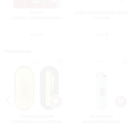
ELIXYR
GIZEH FILTERHÜLSEN FRESH
ZIGARETTENHÜLSEN KING
CLIQ 100
SIZE ZWEIERPACK 550
STÜCK
s:
Regulärer Preis:
Regulärer Preis
4,70 €
3,40 €
Feuerzeuge
TRINIDAD CLIPPER
ROTHFUCHS
FEUERZEUG GOLD EDITION
REIBRADFEUERZEUG