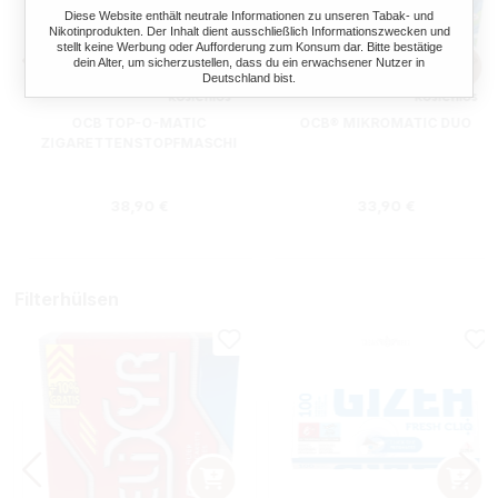
Diese Website enthält neutrale Informationen zu unseren Tabak- und
Nikotinprodukten. Der Inhalt dient ausschließlich Informationszwecken und
stellt keine Werbung oder Aufforderung zum Konsum dar. Bitte bestätige
dein Alter, um sicherzustellen, dass du ein erwachsener Nutzer in
Deutschland bist.
OCB TOP-O-MATIC
OCB® MIKROMATIC DUO
ZIGARETTENSTOPFMASCHI
NE + HIPZZ ICE MINT
Regulärer Preis:
Regulärer Preis
38,90 €
33,90 €
Filterhülsen