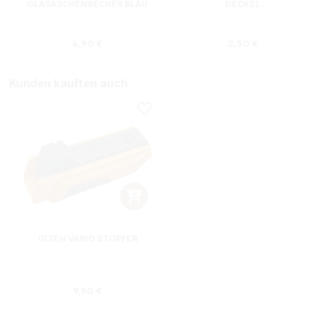
GLASASCHENBECHER BLAU
DECKEL
s:
Regulärer Preis:
Regulärer Preis
4,90 €
2,50 €
Kunden kauften auch
GIZEH VARIO STOPFER
Regulärer Preis:
9,90 €