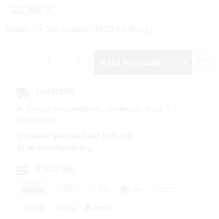
Regulärer Preis:
22,80 €
Inhalt:
1 * 120 Gramm (19,00 €*/100 g)
Produkt Anzahl: Gib den gewünschten Wer
In den Warenkorb
Lieferzeit
Sofort versandfertig, Lieferung in ca. 1-3
Werktagen
Sicherer Versand per DHL mit
Alterssichtprüfung
Zahlarten