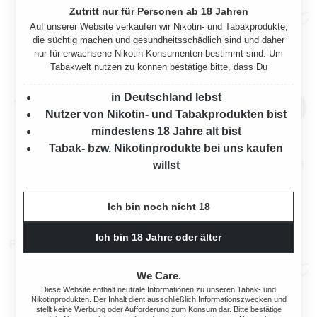
Zutritt nur für Personen ab 18 Jahren
Auf unserer Website verkaufen wir Nikotin- und Tabakprodukte,
die süchtig machen und gesundheitsschädlich sind und daher
nur für erwachsene Nikotin-Konsumenten bestimmt sind. Um
Tabakwelt nutzen zu können bestätige bitte, dass Du
in Deutschland lebst
Nutzer von Nikotin- und Tabakprodukten bist
mindestens 18 Jahre alt bist
Tabak- bzw. Nikotinprodukte bei uns kaufen
AMERICAN SPIRIT KING SIZE
CANUMA
SLIM 33 BLATT
BAMBUSBLÄTTCHEN KING
willst
SIZE 24 X 32 BLATT MIT TIPS
:
Regulärer Preis:
Regulärer Preis
1,00 €
32,95 €
Ich bin noch nicht 18
Ich bin 18 Jahre oder älter
Filter & Tips
We Care.
Diese Website enthält neutrale Informationen zu unseren Tabak- und
Nikotinprodukten. Der Inhalt dient ausschließlich Informationszwecken und
stellt keine Werbung oder Aufforderung zum Konsum dar. Bitte bestätige