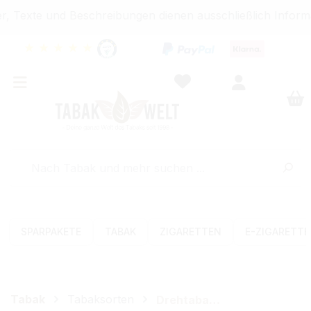
, Texte und Beschreibungen dienen ausschließlich Informa
★
★
★
★
★
SPARPAKETE
TABAK
ZIGARETTEN
E-ZIGARETT
Tabak
Tabaksorten
Drehtabak (Feinschnitt)