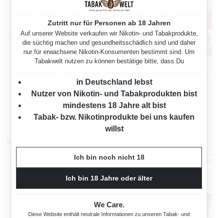
Zutritt nur für Personen ab 18 Jahren
Auf unserer Website verkaufen wir Nikotin- und Tabakprodukte,
die süchtig machen und gesundheitsschädlich sind und daher
nur für erwachsene Nikotin-Konsumenten bestimmt sind. Um
Tabakwelt nutzen zu können bestätige bitte, dass Du
WEST VOLUMENTABAK
WEST VOLUMENTABAK
YELLOW 6 X GIGA BOX MIT
YELLOW 6 X GIGA BOX MIT
in Deutschland lebst
3000 OCB HÜLSEN UND
3000 KING SIZE HÜLSEN
1470 Gramm
1470 Gramm
ASCHENBECHER
UND ETUI
Nutzer von Nikotin- und Tabakprodukten bist
mindestens 18 Jahre alt bist
:
Regulärer Preis:
Regulärer Preis:
411,25 €
410,50 €
Tabak- bzw. Nikotinprodukte bei uns kaufen
willst
Stopfmaschinen
Ich bin noch nicht 18
Ich bin 18 Jahre oder älter
We Care.
Diese Website enthält neutrale Informationen zu unseren Tabak- und