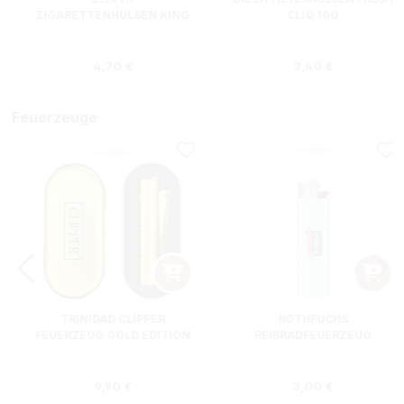
ZIGARETTENHÜLSEN KING
CLIQ 100
SIZE ZWEIERPACK 550
STÜCK
s:
Regulärer Preis:
Regulärer Preis
4,70 €
3,40 €
Feuerzeuge
TRINIDAD CLIPPER
ROTHFUCHS
FEUERZEUG GOLD EDITION
REIBRADFEUERZEUG
Regulärer Preis:
Regulärer Preis
9,90 €
3,00 €