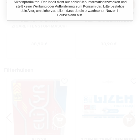
Nikotinprodukten. Der Inhalt dient ausschließlich Informationszwecken und
stellt keine Werbung oder Aufforderung zum Konsum dar. Bitte bestätige
dein Alter, um sicherzustellen, dass du ein erwachsener Nutzer in
Deutschland bist.
OCB TOP-O-MATIC
OCB® MIKROMATIC DUO
ZIGARETTENSTOPFMASCHI
NE + HIPZZ ICE MINT
Regulärer Preis:
Regulärer Preis
38,90 €
33,90 €
Filterhülsen
ELIXYR
GIZEH FILTERHÜLSEN FRESH