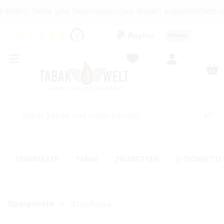
Bilder, Texte und Beschreibungen dienen ausschließlich I
★
★
★
★
★
SPARPAKETE
TABAK
ZIGARETTEN
E-ZIGARETT
Sparpakete
Stopftabak-Sets (Volumen)