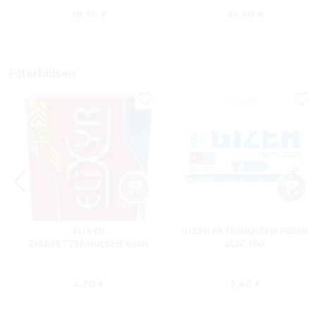
Regulärer Preis:
Regulärer Preis
38,90 €
33,90 €
Filterhülsen
ELIXYR
GIZEH FILTERHÜLSEN FRESH
ZIGARETTENHÜLSEN KING
CLIQ 100
SIZE ZWEIERPACK 550
STÜCK
s:
Regulärer Preis:
Regulärer Preis
4,70 €
3,40 €