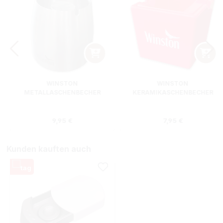
WINSTON
WINSTON
METALLASCHENBECHER
KERAMIKASCHENBECHER
SILBER RUND
ROT RECHTECKIG
s:
Regulärer Preis:
Regulärer Preis
9,95 €
7,95 €
Kunden kauften auch