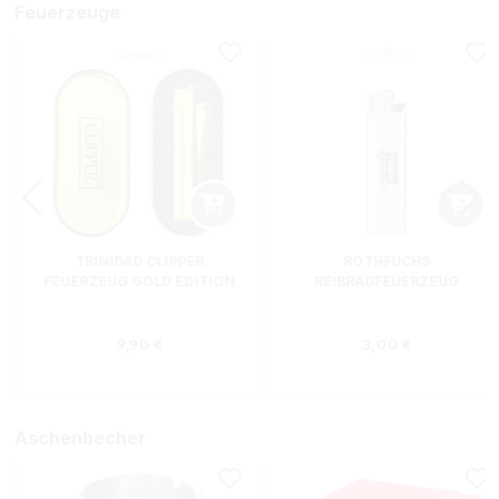
Feuerzeuge
TRINIDAD CLIPPER
ROTHFUCHS
FEUERZEUG GOLD EDITION
REIBRADFEUERZEUG
Regulärer Preis:
Regulärer Preis
9,90 €
3,00 €
Aschenbecher