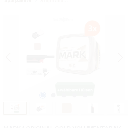
Sparpakete
Stopftabak-Sets (Volumen)
Bildergalerie überspringen