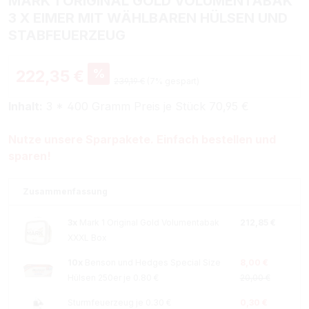
MARK 1 ORIGINAL GOLD VOLUMENTABAK
3 X EIMER MIT WÄHLBAREN HÜLSEN UND
STABFEUERZEUG
%
222,35 €
239,19 €
(7% gespart)
Inhalt:
3 * 400 Gramm Preis je Stück 70,95 €
Nutze unsere Sparpakete. Einfach bestellen und
sparen!
Zusammenfassung
3x
Mark 1 Original Gold Volumentabak
212,85 €
XXXL Box
10x
Benson und Hedges Special Size
8,00 €
Hülsen 250er je 0.80 €
20,00 €
Sturmfeuerzeug je 0.30 €
0,30 €