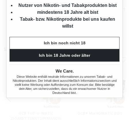
MARK 1 ORIGINAL GOLD
MARK 1 ORIGINAL GOLD
Nutzer von Nikotin- und Tabakprodukten bist
VOLUMENTABAK EIMER MIT
VOLUMENTABAK EIMER MIT
mindestens 18 Jahre alt bist
FILTERHÜLSEN UND
MYSTERY BOX
Tabak- bzw. Nikotinprodukte bei uns kaufen
400 Gramm
400 Gramm
MYSTERY BOX
willst
Ab
Ab
70,95 €*
70,95 €*
Ich bin noch nicht 18
Stopfmaschinen
Ich bin 18 Jahre oder älter
We Care.
Diese Website enthält neutrale Informationen zu unseren Tabak- und
Nikotinprodukten. Der Inhalt dient ausschließlich Informationszwecken und
stellt keine Werbung oder Aufforderung zum Konsum dar. Bitte bestätige
dein Alter, um sicherzustellen, dass du ein erwachsener Nutzer in
Deutschland bist.
OCB TOP-O-MATIC
OCB® MIKROMATIC DUO
ZIGARETTENSTOPFMASCHI
NE + HIPZZ ICE MINT