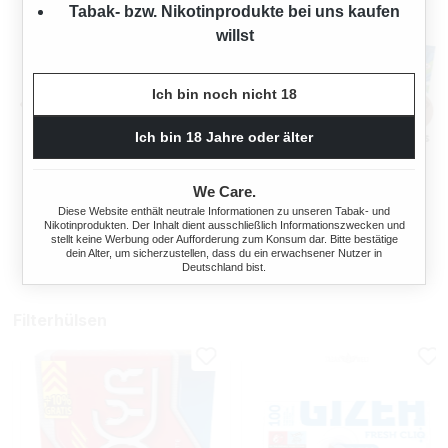
Tabak- bzw. Nikotinprodukte bei uns kaufen
willst
Ich bin noch nicht 18
Ich bin 18 Jahre oder älter
OCB TOP-O-MATIC
OCB® MIKROMATIC DUO
ZIGARETTENSTOPFMASCHI
We Care.
NE + HIPZZ ICE MINT
Diese Website enthält neutrale Informationen zu unseren Tabak- und
Nikotinprodukten. Der Inhalt dient ausschließlich Informationszwecken und
Regulärer Preis:
Regulärer Preis
38,90 €
33,90 €
stellt keine Werbung oder Aufforderung zum Konsum dar. Bitte bestätige
dein Alter, um sicherzustellen, dass du ein erwachsener Nutzer in
Deutschland bist.
Filterhülsen