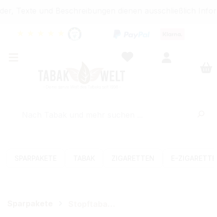
er, Texte und Beschreibungen dienen ausschließlich Infor
★
★
★
★
★
SPARPAKETE
TABAK
ZIGARETTEN
E-ZIGARETT
Sparpakete
Stopftabak-Sets (Volumen)