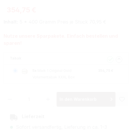
354,75 €
Inhalt:
5 * 400 Gramm Preis je Stück 70,95 €
Nutze unsere Sparpakete. Einfach bestellen und
sparen!
Tabak
5x
Mark 1 Original Gold
354,75 €
Volumentabak XXXL Box
Produkt Anzahl: Gib den gewünschten Wer
In den Warenkorb
Lieferzeit
Sofort versandfertig, Lieferung in ca. 1-3