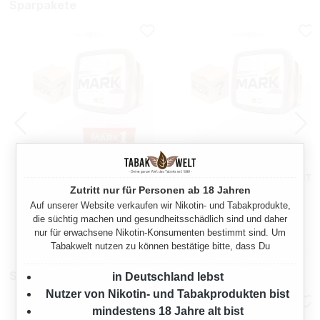
Sparpakete
MARK 1 ORIGINAL GOLD
MARK 1 ORIGINAL GOLD
VOLUMENTABAK EIMER MIT
VOLUMENTABAK EIMER MIT
Zutritt nur für Personen ab 18 Jahren
FILTERHÜLSEN UND
MYSTERY BOX
400 Gramm
400 Gramm
MYSTERY BOX
Auf unserer Website verkaufen wir Nikotin- und Tabakprodukte,
die süchtig machen und gesundheitsschädlich sind und daher
Ab
Ab
nur für erwachsene Nikotin-Konsumenten bestimmt sind. Um
70,95 €*
70,95 €*
Tabakwelt nutzen zu können bestätige bitte, dass Du
Stopfmaschinen
in Deutschland lebst
Nutzer von Nikotin- und Tabakprodukten bist
mindestens 18 Jahre alt bist