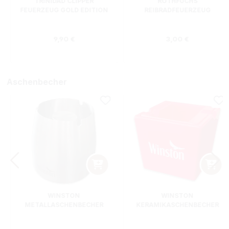
TRINIDAD CLIPPER
ROTHFUCHS
FEUERZEUG GOLD EDITION
REIBRADFEUERZEUG
Regulärer Preis:
Regulärer Preis
9,90 €
3,00 €
Aschenbecher
WINSTON
WINSTON
METALLASCHENBECHER
KERAMIKASCHENBECHER
SILBER RUND
ROT RECHTECKIG