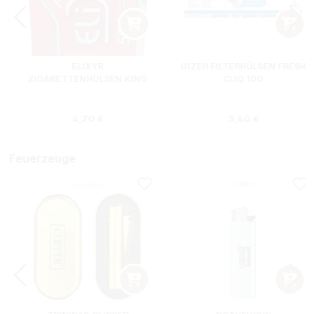
ELIXYR
GIZEH FILTERHÜLSEN FRESH
ZIGARETTENHÜLSEN KING
CLIQ 100
SIZE ZWEIERPACK 550
STÜCK
s:
Regulärer Preis:
Regulärer Preis
4,70 €
3,40 €
Feuerzeuge