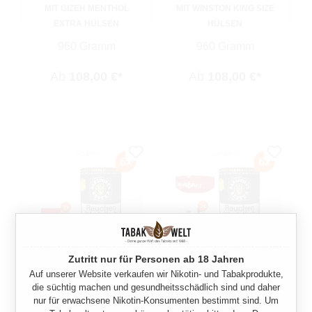
MIT GIZEH MENTHOL
MIT WINSTON KING SIZE
EXTRA HÜLSEN
HÜLSEN
960 Gramm
960 Gramm
Ab
108,00 €*
Ab
108,00 €*
Zutritt nur für Personen ab 18 Jahren
Auf unserer Website verkaufen wir Nikotin- und Tabakprodukte,
BARSDORF´S BESTER
BARSDORF´S BESTER
die süchtig machen und gesundheitsschädlich sind und daher
VANILLA YELLOW
VANILLA YELLOW
nur für erwachsene Nikotin-Konsumenten bestimmt sind. Um
PFEIFENTABAK 6X DOSE
PFEIFENTABAK 6X DOSE