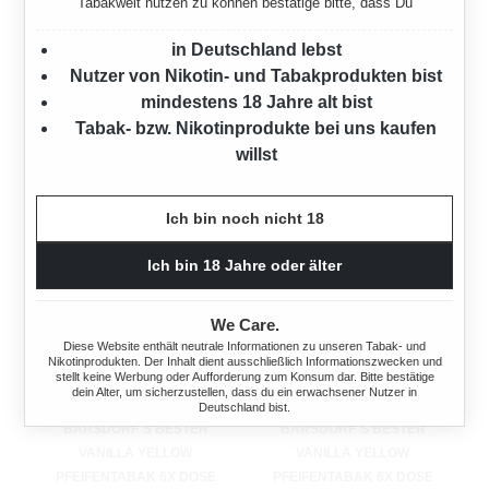
Tabakwelt nutzen zu können bestätige bitte, dass Du
MIT WINSTON EXTRA SIZE
MIT ASCHENBECHER
HÜLSEN
960 Gramm
in Deutschland lebst
960 Gramm
Nutzer von Nikotin- und Tabakprodukten bist
Ab
108,00 €*
mindestens 18 Jahre alt bist
Ab
108,00 €*
Tabak- bzw. Nikotinprodukte bei uns kaufen
willst
Ich bin noch nicht 18
Ich bin 18 Jahre oder älter
We Care.
Diese Website enthält neutrale Informationen zu unseren Tabak- und
Nikotinprodukten. Der Inhalt dient ausschließlich Informationszwecken und
stellt keine Werbung oder Aufforderung zum Konsum dar. Bitte bestätige
dein Alter, um sicherzustellen, dass du ein erwachsener Nutzer in
Deutschland bist.
BARSDORF´S BESTER
BARSDORF´S BESTER
VANILLA YELLOW
VANILLA YELLOW
PFEIFENTABAK 6X DOSE
PFEIFENTABAK 6X DOSE