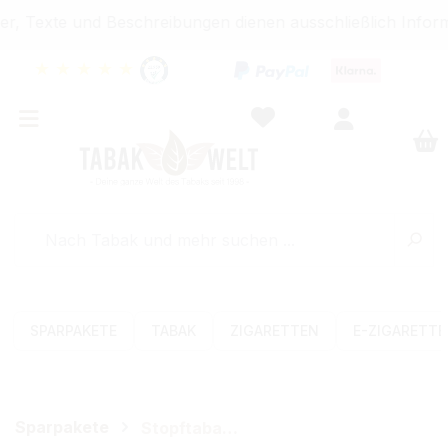
r, Texte und Beschreibungen dienen ausschließlich Inform
★
★
★
★
★
SPARPAKETE
TABAK
ZIGARETTEN
E-ZIGARETT
Sparpakete
Stopftabak-Sets (Volumen)