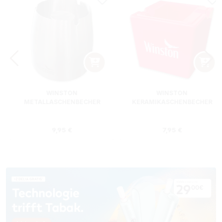
WINSTON
WINSTON
METALLASCHENBECHER
KERAMIKASCHENBECHER
SILBER RUND
ROT RECHTECKIG
s:
Regulärer Preis:
Regulärer Preis
9,95 €
7,95 €