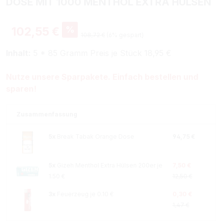
DOSE MIT 1000 MENTHOL EXTRA HÜLSEN
%
102,55 €
108,72 €
(6% gespart)
Inhalt:
5 * 85 Gramm Preis je Stück 18,95 €
Nutze unsere Sparpakete. Einfach bestellen und
sparen!
Zusammenfassung
5x
Break Tabak Orange Dose
94,75 €
5x
Gizeh Menthol Extra Hülsen 200er je
7,50 €
1.50 €
12,50 €
3x
Feuerzeug je 0.10 €
0,30 €
1,47 €