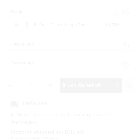
Tabak
5x
Break Tabak Orange Dose
94,75 €
Filterhülsen
Feuerzeuge
Produkt Anzahl: Gib den gewünschten Wer
In den Warenkorb
Lieferzeit
Sofort versandfertig, Lieferung in ca. 1-3
Werktagen
Sicherer Versand per DHL mit