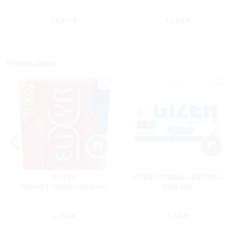
NE + HIPZZ ICE MINT
Regulärer Preis:
Regulärer Preis
38,90 €
33,90 €
Filterhülsen
ELIXYR
GIZEH FILTERHÜLSEN FRESH
ZIGARETTENHÜLSEN KING
CLIQ 100
SIZE ZWEIERPACK 550
STÜCK
s:
Regulärer Preis:
Regulärer Preis
4,70 €
3,40 €