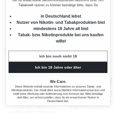
nur für erwachsene Nikotin-Konsumenten bestimmt sind. Um
Tabakwelt nutzen zu können bestätige bitte, dass Du
BREAK ORANGE
BREAK ORANGE
VOLUMENTABAK 3X DOSE
VOLUMENTABAK 5X DOSE
in Deutschland lebst
MIT STURMFEUERZEUGEN
MIT ETUI
Nutzer von Nikotin- und Tabakprodukten bist
255 Gramm
425 Gramm
mindestens 18 Jahre alt bist
:
Ab
Ab
56,85 €*
94,75 €*
Tabak- bzw. Nikotinprodukte bei uns kaufen
willst
Stopfmaschienen
Ich bin noch nicht 18
Ich bin 18 Jahre oder älter
We Care.
Diese Website enthält neutrale Informationen zu unseren Tabak- und
Nikotinprodukten. Der Inhalt dient ausschließlich Informationszwecken und
stellt keine Werbung oder Aufforderung zum Konsum dar. Bitte bestätige
dein Alter, um sicherzustellen, dass du ein erwachsener Nutzer in
Deutschland bist.
OCB TOP-O-MATIC
OCB® MIKROMATIC DUO
ZIGARETTENSTOPFMASCHI