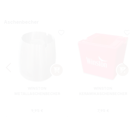
Aschenbecher
WINSTON
WINSTON
METALLASCHENBECHER
KERAMIKASCHENBECHER
SILBER RUND
ROT RECHTECKIG
s:
Regulärer Preis:
Regulärer Preis
9,95 €
7,95 €