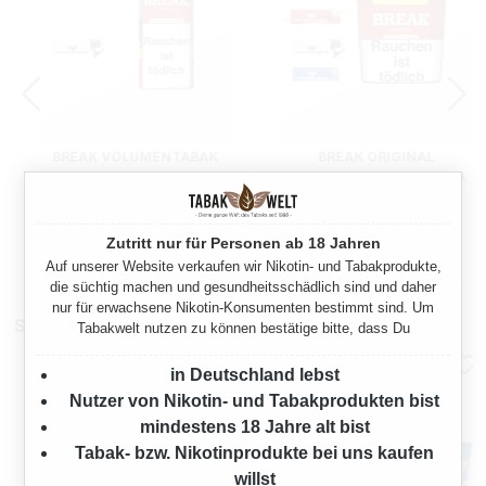
BREAK VOLUMENTABAK
BREAK ORIGINAL
ORIGINAL 3X DOSE MIT
VOLUMENTABAK 2X GIGA
STURMFEUERZEUGEN
BOX MIT FEUERZEUGEN
255 Gramm
370 Gramm
Zutritt nur für Personen ab 18 Jahren
Ab
Ab
56,85 €*
75,90 €*
Auf unserer Website verkaufen wir Nikotin- und Tabakprodukte,
die süchtig machen und gesundheitsschädlich sind und daher
nur für erwachsene Nikotin-Konsumenten bestimmt sind. Um
Stopfmaschinen
Tabakwelt nutzen zu können bestätige bitte, dass Du
in Deutschland lebst
Nutzer von Nikotin- und Tabakprodukten bist
mindestens 18 Jahre alt bist
Tabak- bzw. Nikotinprodukte bei uns kaufen
willst