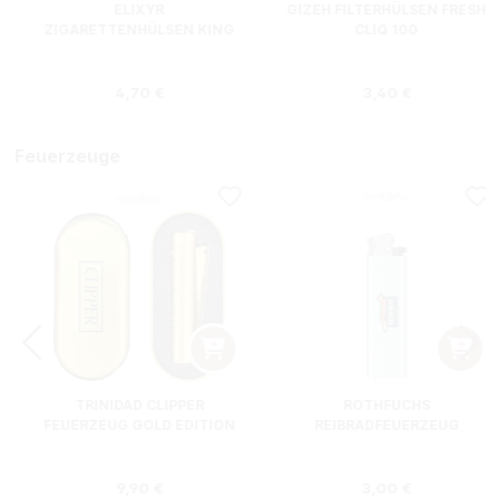
ELIXYR
GIZEH FILTERHÜLSEN FRESH
ZIGARETTENHÜLSEN KING
CLIQ 100
SIZE ZWEIERPACK 550
STÜCK
s:
Regulärer Preis:
Regulärer Preis
4,70 €
3,40 €
Feuerzeuge
TRINIDAD CLIPPER
ROTHFUCHS
FEUERZEUG GOLD EDITION
REIBRADFEUERZEUG
Regulärer Preis:
Regulärer Preis
9,90 €
3,00 €