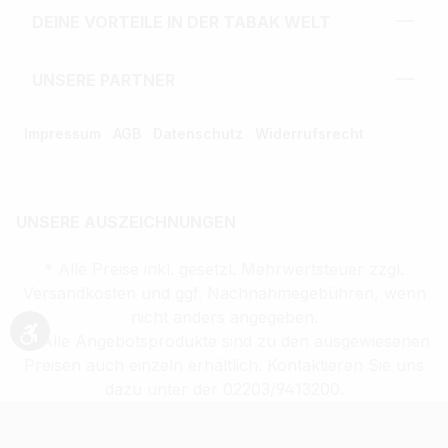
DEINE VORTEILE IN DER TABAK WELT
UNSERE PARTNER
Impressum
AGB
Datenschutz
Widerrufsrecht
UNSERE AUSZEICHNUNGEN
* Alle Preise inkl. gesetzl. Mehrwertsteuer zzgl.
Versandkosten und ggf. Nachnahmegebühren, wenn
nicht anders angegeben.
** Alle Angebotsprodukte sind zu den ausgewiesenen
Werkzeugleiste anzeigen
Preisen auch einzeln erhältlich. Kontaktieren Sie uns
dazu unter der 02203/9413200.
Verkauf altersbeschränkter Waren nur an