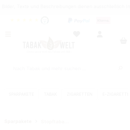
ilder, Texte und Beschreibungen dienen ausschließlich In
★
★
★
★
★
SPARPAKETE
TABAK
ZIGARETTEN
E-ZIGARETT
Sparpakete
Stopftabak-Sets (Volumen)