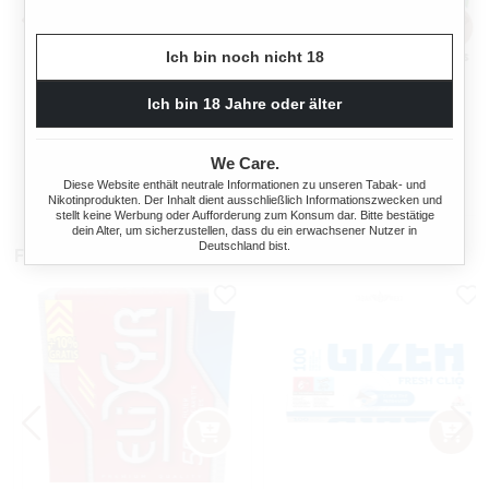
Ich bin noch nicht 18
OCB TOP-O-MATIC
OCB® MIKROMATIC DUO
ZIGARETTENSTOPFMASCHI
Ich bin 18 Jahre oder älter
NE + HIPZZ ICE MINT
Regulärer Preis:
Regulärer Preis
We Care.
38,90 €
33,90 €
Diese Website enthält neutrale Informationen zu unseren Tabak- und
Nikotinprodukten. Der Inhalt dient ausschließlich Informationszwecken und
stellt keine Werbung oder Aufforderung zum Konsum dar. Bitte bestätige
dein Alter, um sicherzustellen, dass du ein erwachsener Nutzer in
Deutschland bist.
Filterhülsen