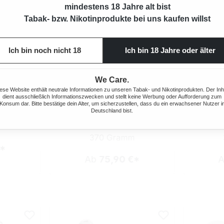
mindestens 18 Jahre alt bist
Tabak- bzw. Nikotinprodukte bei uns kaufen willst
Ich bin noch nicht 18
Ich bin 18 Jahre oder älter
We Care.
ese Website enthält neutrale Informationen zu unseren Tabak- und Nikotinprodukten. Der Inh
dient ausschließlich Informationszwecken und stellt keine Werbung oder Aufforderung zum
UMENTABAK
BREAK ORIGINAL VOLUMENTABAK
BREAK OR
Konsum dar. Bitte bestätige dein Alter, um sicherzustellen, dass du ein erwachsener Nutzer i
ERZEUGEN
2X GIGA BOX MIT 1000 XTRA
2X GIGA 
Deutschland bist.
HÜLSEN
m
370 Gramm
€*
Ab
75,90 €*