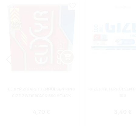
ELIXYR ZIGARETTENHÜLSEN KING
GIZEH FILTERHÜLSEN F
SIZE ZWEIERPACK 550 STÜCK
100
Regulärer Preis:
Regulärer
4,70 €
3,40 €