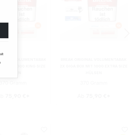
alt
IGINAL VOLUMENTABAK
BREAK ORIGINAL VOLUMENTABAK
n
BOX MIT 1000 KING SIZE
2X GIGA BOX MIT 1000 EXTRA SIZE
HÜLSEN
HÜLSEN
370 Gramm
370 Gramm
Ab
75,90 €*
Ab
75,90 €*