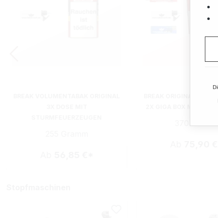
Di
BREAK VOLUMENTABAK ORIGINAL
BREAK ORIGINAL VOL
3X DOSE MIT
2X GIGA BOX MIT FEU
STURMFEUERZEUGEN
370 Gram
255 Gramm
Ab
75,90 
Ab
56,85 €*
Stopfmaschinen