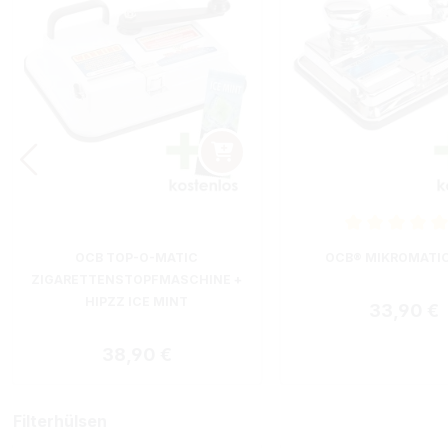
Durchschnittliche B
OCB TOP-O-MATIC
OCB® MIKROMATI
ZIGARETTENSTOPFMASCHINE +
HIPZZ ICE MINT
Regulärer
33,90 €
Regulärer Preis:
38,90 €
Filterhülsen