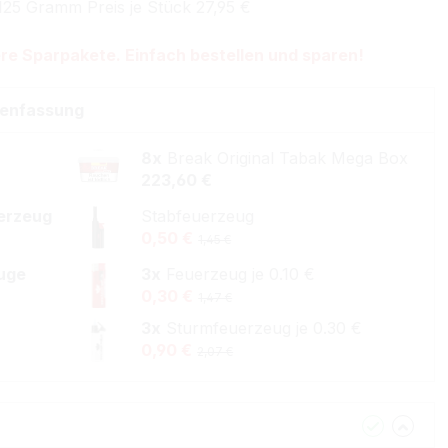
125 Gramm Preis je Stück 27,95 €
re Sparpakete. Einfach bestellen und sparen!
enfassung
8x
Break Original Tabak Mega Box
223,60 €
erzeug
Stabfeuerzeug
0,50 €
1,45 €
uge
3x
Feuerzeug je 0.10 €
0,30 €
1,47 €
3x
Sturmfeuerzeug je 0.30 €
0,90 €
2,07 €