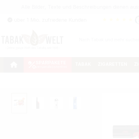
Alle Bilder, Texte und Beschreibungen dienen au
Zum Hauptinhalt springen
★
★
★
★
★
über 1 Mio. zufriedene Kunden
Zur Suche springen
Zur Hauptnavigation springen
SPARPAKETE
TABAK
ZIGARETTEN
Z
Bildergalerie überspringen