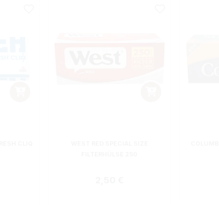
RESH CLIQ
WEST RED SPECIAL SIZE
COLUMBU
FILTERHÜLSE 250
 Preis:
Regulärer Preis:
2,50 €