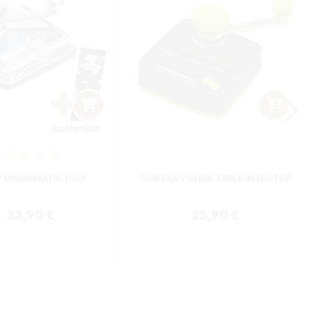
nittliche Bewertung von 5 von 5 Sternen
 MIKROMATIC DUO
OCB EASY SLIDE TABLE INJECTOR
Regulärer Preis:
Regulärer Preis:
33,90 €
25,90 €