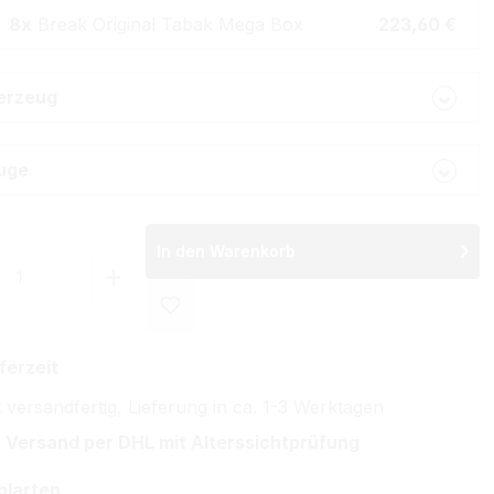
8x
Break Original Tabak Mega Box
223,60 €
erzeug
uge
In den Warenkorb
 Anzahl: Gib den gewünschten Wert ein 
ferzeit
 versandfertig, Lieferung in ca. 1-3 Werktagen
 Versand per DHL mit Alterssichtprüfung
hlarten