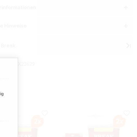
erinformationen
he Hinweise
 Break
mmer:
TX23629
ig