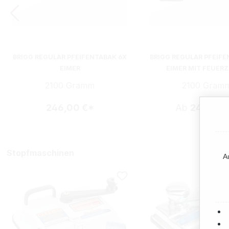
BRIGG REGULAR PFEIFENTABAK 6X
BRIGG REGULAR PFEIFE
EIMER
EIMER MIT FEUER
2100 Gramm
2100 Gram
246,00 €*
Ab
246,00 
Stopfmaschinen
A