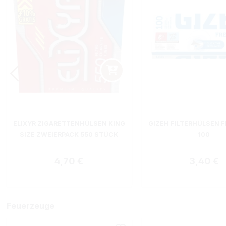
ELIXYR ZIGARETTENHÜLSEN KING
GIZEH FILTERHÜLSEN F
SIZE ZWEIERPACK 550 STÜCK
100
Regulärer Preis:
Regulärer
4,70 €
3,40 €
Feuerzeuge