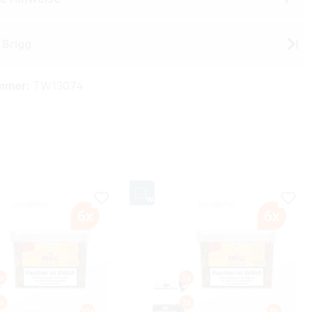
 Brigg
mmer:
TW13074