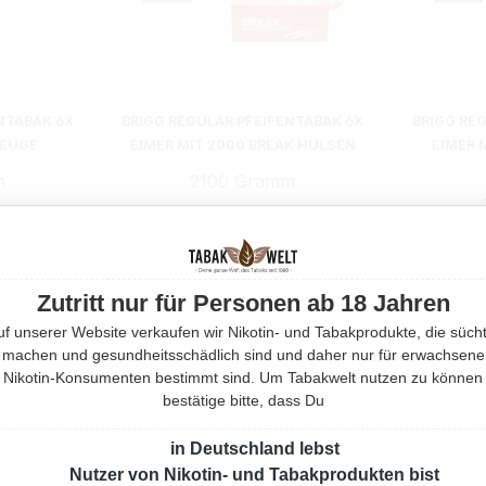
NTABAK 6X
BRIGG REGULAR PFEIFENTABAK 6X
BRIGG RE
ZEUGE
EIMER MIT 2000 BREAK HÜLSEN
EIMER 
m
2100 Gramm
€*
Ab
246,00 €*
A
Zutritt nur für Personen ab 18 Jahren
uf unserer Website verkaufen wir Nikotin- und Tabakprodukte, die sücht
machen und gesundheitsschädlich sind und daher nur für erwachsene
Nikotin-Konsumenten bestimmt sind. Um Tabakwelt nutzen zu können
bestätige bitte, dass Du
in Deutschland lebst
Nutzer von Nikotin- und Tabakprodukten bist