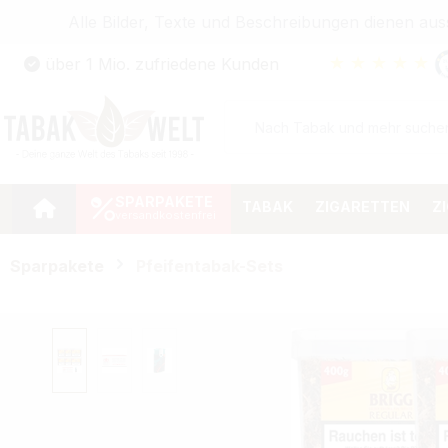
Alle Bilder, Texte und Beschreibungen dienen au
Zum Hauptinhalt springen
★
★
★
★
★
über 1 Mio. zufriedene Kunden
Zur Suche springen
Zur Hauptnavigation springen
SPARPAKETE
TABAK
ZIGARETTEN
Z
Sparpakete
Pfeifentabak-Sets
Bildergalerie überspringen