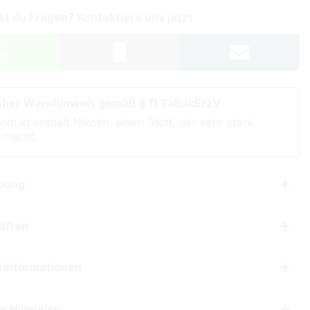
st du Fragen? Kontaktiere uns jetzt.
cher Warnhinweis gemäß § 11 TabakErzV
odukt enthält Nikotin: einen Stoff, der sehr stark
 macht.
bung
aften
erinformationen
he Hinweise