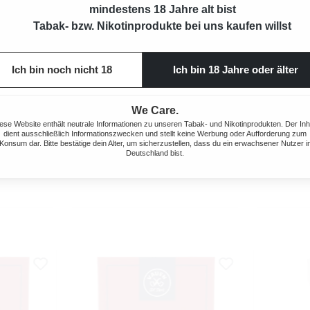
mindestens 18 Jahre alt bist
Tabak- bzw. Nikotinprodukte bei uns kaufen willst
Ich bin noch nicht 18
Ich bin 18 Jahre oder älter
We Care.
ewertung von 5 von 5 Sternen
Durchsch
C DUO
OCB STOPFGERÄT MIKROMATIC
OCB®
ese Website enthält neutrale Informationen zu unseren Tabak- und Nikotinprodukten. Der Inh
DUO
dient ausschließlich Informationszwecken und stellt keine Werbung oder Aufforderung zum
Konsum dar. Bitte bestätige dein Alter, um sicherzustellen, dass du ein erwachsener Nutzer i
 Preis:
Deutschland bist.
Regulärer Preis:
33,90 €