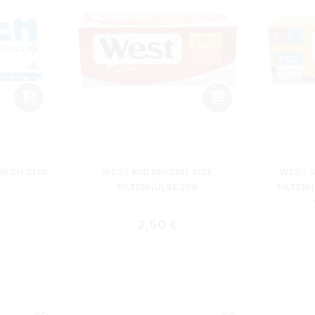
RESH CLIQ
WEST RED SPECIAL SIZE
WEST S
FILTERHÜLSE 250
FILTER
 Preis:
Regulärer Preis:
2,50 €