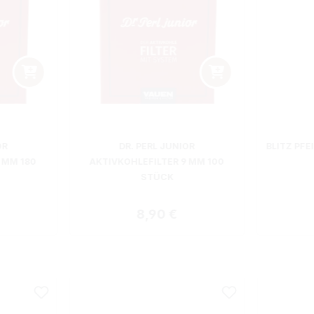
OR
DR. PERL JUNIOR
BLITZ PFE
 MM 180
AKTIVKOHLEFILTER 9 MM 100
STÜCK
 Preis:
Regulärer Preis:
8,90 €