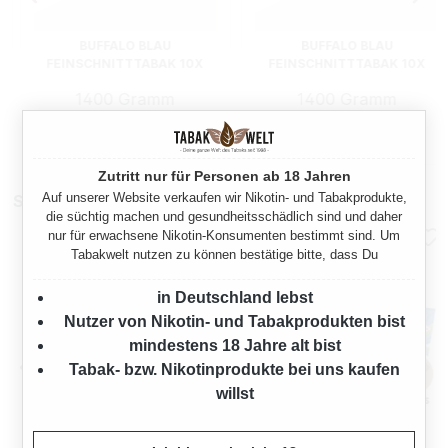
BUFFALO BLAU
BUFFALO BLAU
FEINSCHNITTTABAK 10X
FEINSCHNITTTABAK 10X
DOSE
DOSE MIT STABFEUERZEUG
1400 Gramm
1400 Gramm
Ab
Ab
222,00 €*
222,00 €*
Zutritt nur für Personen ab 18 Jahren
Auf unserer Website verkaufen wir Nikotin- und Tabakprodukte,
Stopfmaschinen
die süchtig machen und gesundheitsschädlich sind und daher
nur für erwachsene Nikotin-Konsumenten bestimmt sind. Um
Tabakwelt nutzen zu können bestätige bitte, dass Du
in Deutschland lebst
Nutzer von Nikotin- und Tabakprodukten bist
mindestens 18 Jahre alt bist
Tabak- bzw. Nikotinprodukte bei uns kaufen
willst
OCB TOP-O-MATIC
OCB® MIKROMATIC DUO
ZIGARETTENSTOPFMASCHI