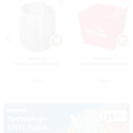
WINSTON
WINSTON
METALLASCHENBECHER
KERAMIKASCHENBECHER
SILBER RUND
ROT RECHTECKIG
s:
Regulärer Preis:
Regulärer Preis
9,95 €
7,95 €