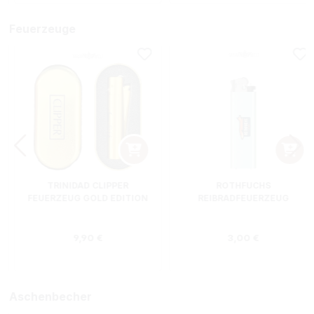
Feuerzeuge
TRINIDAD CLIPPER
ROTHFUCHS
FEUERZEUG GOLD EDITION
REIBRADFEUERZEUG
Regulärer Preis:
Regulärer Preis
9,90 €
3,00 €
Aschenbecher