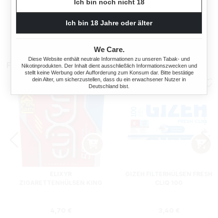
Ich bin noch nicht 18
NE + HIPZZ ICE MINT
Regulärer Preis:
Regulärer Preis
Ich bin 18 Jahre oder älter
38,90 €
33,90 €
We Care.
Diese Website enthält neutrale Informationen zu unseren Tabak- und
Filterhülsen
Nikotinprodukten. Der Inhalt dient ausschließlich Informationszwecken und
stellt keine Werbung oder Aufforderung zum Konsum dar. Bitte bestätige
dein Alter, um sicherzustellen, dass du ein erwachsener Nutzer in
Deutschland bist.
ELIXYR
GIZEH FILTERHÜLSEN FRESH
ZIGARETTENHÜLSEN KING
CLIQ 100
SIZE ZWEIERPACK 550
STÜCK
s:
Regulärer Preis:
Regulärer Preis
4,70 €
3,40 €