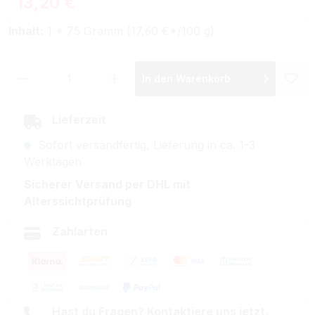
13,20 €
Inhalt:
1 * 75 Gramm (17,60 €*/100 g)
Produkt Anzahl: Gib den gewünschten Wer
In den Warenkorb
Lieferzeit
Sofort versandfertig, Lieferung in ca. 1-3
Werktagen
Sicherer Versand per DHL mit
Alterssichtprüfung
Zahlarten
Hast du Fragen? Kontaktiere uns jetzt.