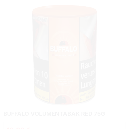
Bildergalerie überspringen
BUFFALO VOLUMENTABAK RED 75G
Regulärer Preis: