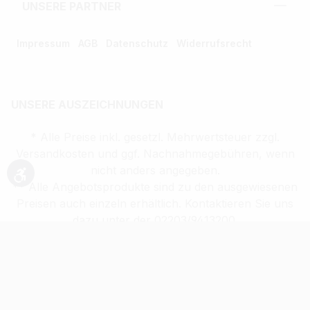
UNSERE PARTNER
Impressum
AGB
Datenschutz
Widerrufsrecht
UNSERE AUSZEICHNUNGEN
* Alle Preise inkl. gesetzl. Mehrwertsteuer zzgl.
Versandkosten und ggf. Nachnahmegebühren, wenn
nicht anders angegeben.
Werkzeugleiste anzeigen
** Alle Angebotsprodukte sind zu den ausgewiesenen
Preisen auch einzeln erhältlich. Kontaktieren Sie uns
dazu unter der 02203/9413200.
Verkauf altersbeschränkter Waren nur an
Volljährige (ab 18 Jahren)