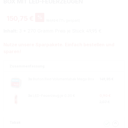
BOX MIT LED-FEUERZEUGEN
%
150,75 €
151,92 €
(1% gespart)
Inhalt:
3 * 270 Gramm Preis je Stück 49,95 €
Nutze unsere Sparpakete. Einfach bestellen und
sparen!
Zusammenfassung
3x
Burton Red Volumentabak Mega Box
149,85 €
3x
LED-Feuerzeug je 0.30 €
0,90 €
2,07 €
Tabak