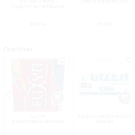
OCB TOP-O-MATIC
OCB® MIKROMATIC DUO
ZIGARETTENSTOPFMASCHI
NE + HIPZZ ICE MINT
Regulärer Preis:
Regulärer Preis
38,90 €
33,90 €
Filterhülsen
ELIXYR
GIZEH FILTERHÜLSEN FRESH
ZIGARETTENHÜLSEN KING
CLIQ 100
SIZE ZWEIERPACK 550
STÜCK