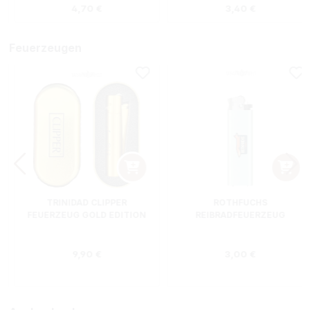
s:
Regulärer Preis:
Regulärer Preis
4,70 €
3,40 €
Feuerzeugen
TRINIDAD CLIPPER
ROTHFUCHS
FEUERZEUG GOLD EDITION
REIBRADFEUERZEUG
Regulärer Preis:
Regulärer Preis
9,90 €
3,00 €