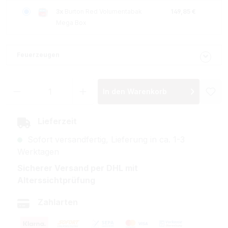
3x
Burton Red Volumentabak
149,85 €
Mega Box
Feuerzeugen
Produkt Anzahl: Gib den gewünschten Wer
In den Warenkorb
Lieferzeit
Sofort versandfertig, Lieferung in ca. 1-3
Werktagen
Sicherer Versand per DHL mit
Alterssichtprüfung
Zahlarten