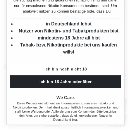
die süchtig machen und gesundheitsschädlich sind und daher
nur für erwachsene Nikotin-Konsumenten bestimmt sind. Um
Tabakwelt nutzen zu können bestätige bitte, dass Du
BURTON VOLUMENTABAK
BURTON VOLUMENTABAK
in Deutschland lebst
RED 5 X GIGA BOX MIT
RED 5 X GIGA BOX MIT
Nutzer von Nikotin- und Tabakprodukten bist
WÄHLBAREN HÜLSEN UND
WÄHLBAREN HÜLSEN
2000 Gramm
2000 Gramm
ASCHENBECHER
mindestens 18 Jahre alt bist
Tabak- bzw. Nikotinprodukte bei uns kaufen
Ab
Ab
375,00 €*
375,00 €*
willst
Stopfmaschinen
Ich bin noch nicht 18
Ich bin 18 Jahre oder älter
We Care.
Diese Website enthält neutrale Informationen zu unseren Tabak- und
Nikotinprodukten. Der Inhalt dient ausschließlich Informationszwecken und
stellt keine Werbung oder Aufforderung zum Konsum dar. Bitte bestätige
dein Alter, um sicherzustellen, dass du ein erwachsener Nutzer in
Deutschland bist.