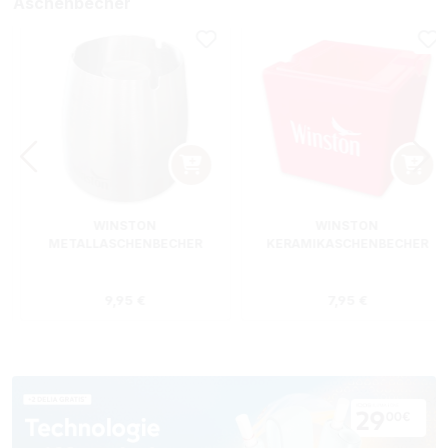
Aschenbecher
WINSTON
WINSTON
METALLASCHENBECHER
KERAMIKASCHENBECHER
SILBER RUND
ROT RECHTECKIG
s:
Regulärer Preis:
Regulärer Preis
9,95 €
7,95 €