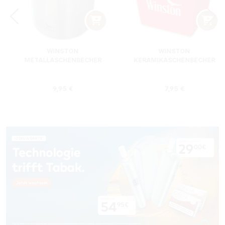
WINSTON
WINSTON
METALLASCHENBECHER
KERAMIKASCHENBECHER
SILBER RUND
ROT RECHTECKIG
s:
Regulärer Preis:
Regulärer Preis
9,95 €
7,95 €