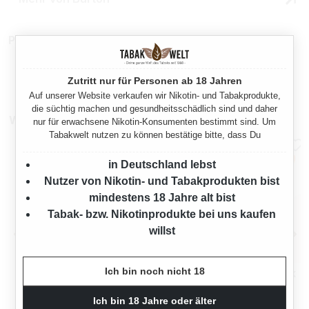
Produktnummer:
TX25376
Zutritt nur für Personen ab 18 Jahren
Auf unserer Website verkaufen wir Nikotin- und Tabakprodukte,
die süchtig machen und gesundheitsschädlich sind und daher
Weitere Sparpakete
nur für erwachsene Nikotin-Konsumenten bestimmt sind. Um
Tabakwelt nutzen zu können bestätige bitte, dass Du
in Deutschland lebst
Nutzer von Nikotin- und Tabakprodukten bist
mindestens 18 Jahre alt bist
Tabak- bzw. Nikotinprodukte bei uns kaufen
willst
Ich bin noch nicht 18
BURTON VOLUMENTABAK
BURTON VOLUMENTABAK
RED 5 X GIGA BOX MIT
RED 5 X GIGA BOX MIT
WÄHLBAREN HÜLSEN UND
WÄHLBAREN HÜLSEN
Ich bin 18 Jahre oder älter