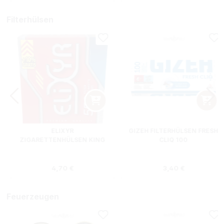
Filterhülsen
ELIXYR
GIZEH FILTERHÜLSEN FRESH
ZIGARETTENHÜLSEN KING
CLIQ 100
SIZE ZWEIERPACK 550
STÜCK
s:
Regulärer Preis:
Regulärer Preis
4,70 €
3,40 €
Feuerzeugen