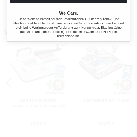
2000 Gramm
2000 Gramm
ASCHENBECHER
We Care.
Ab
Ab
375,00 €*
375,00 €*
Diese Website enthält neutrale Informationen zu unseren Tabak- und
Nikotinprodukten. Der Inhalt dient ausschließlich Informationszwecken und
stellt keine Werbung oder Aufforderung zum Konsum dar. Bitte bestätige
Stopfmaschinen
dein Alter, um sicherzustellen, dass du ein erwachsener Nutzer in
Deutschland bist.
OCB TOP-O-MATIC
OCB® MIKROMATIC DUO
ZIGARETTENSTOPFMASCHI
NE + HIPZZ ICE MINT
Regulärer Preis:
Regulärer Preis
38,90 €
33,90 €