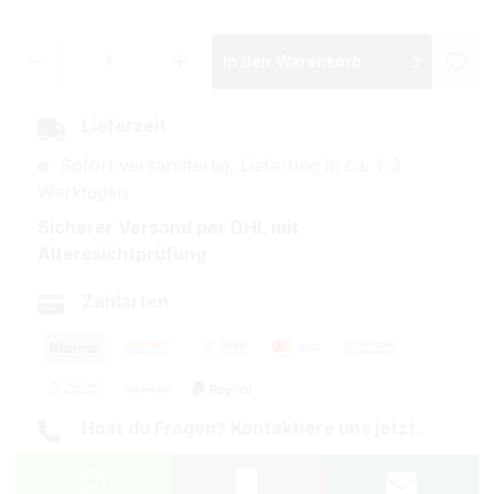
Produkt Anzahl: Gib den gewünschten Wer
In den Warenkorb
Lieferzeit
Sofort versandfertig, Lieferung in ca. 1-3
Werktagen
Sicherer Versand per DHL mit
Alterssichtprüfung
Zahlarten
Hast du Fragen? Kontaktiere uns jetzt.