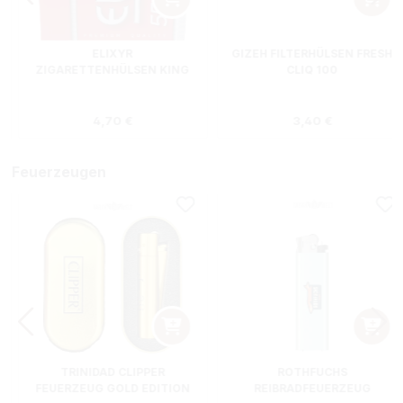
ELIXYR
GIZEH FILTERHÜLSEN FRESH
ZIGARETTENHÜLSEN KING
CLIQ 100
SIZE ZWEIERPACK 550
STÜCK
s:
Regulärer Preis:
Regulärer Preis
4,70 €
3,40 €
Feuerzeugen
TRINIDAD CLIPPER
ROTHFUCHS
FEUERZEUG GOLD EDITION
REIBRADFEUERZEUG