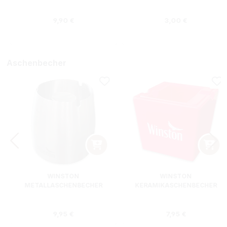
Regulärer Preis:
Regulärer Preis
9,90 €
3,00 €
Aschenbecher
WINSTON
WINSTON
METALLASCHENBECHER
KERAMIKASCHENBECHER
SILBER RUND
ROT RECHTECKIG
s:
Regulärer Preis:
Regulärer Preis
9,95 €
7,95 €