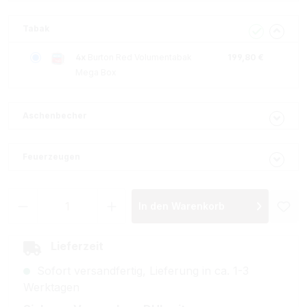
Tabak
4x
Burton Red Volumentabak
199,80 €
Mega Box
Aschenbecher
Feuerzeugen
Produkt Anzahl: Gib den gewünschten Wer
In den Warenkorb
Lieferzeit
Sofort versandfertig, Lieferung in ca. 1-3
Werktagen