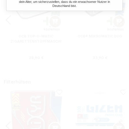
dein Alter, um sicherzustellen, dass du ein erwachsener Nutzer in
Deutschland bist.
OCB TOP-O-MATIC
OCB® MIKROMATIC DUO
ZIGARETTENSTOPFMASCHI
NE + HIPZZ ICE MINT
Regulärer Preis:
Regulärer Preis
38,90 €
33,90 €
Filterhülsen