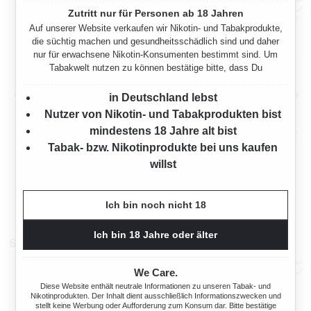
Zutritt nur für Personen ab 18 Jahren
Auf unserer Website verkaufen wir Nikotin- und Tabakprodukte,
die süchtig machen und gesundheitsschädlich sind und daher
nur für erwachsene Nikotin-Konsumenten bestimmt sind. Um
Tabakwelt nutzen zu können bestätige bitte, dass Du
in Deutschland lebst
Nutzer von Nikotin- und Tabakprodukten bist
mindestens 18 Jahre alt bist
BURTON VOLUMENTABAK
BURTON VOLUMENTABAK
Tabak- bzw. Nikotinprodukte bei uns kaufen
RED 5 X GIGA BOX MIT
RED 5 X GIGA BOX MIT
WÄHLBAREN HÜLSEN UND
WÄHLBAREN HÜLSEN
willst
2000 Gramm
2000 Gramm
ASCHENBECHER
Ab
Ab
375,00 €*
375,00 €*
Ich bin noch nicht 18
Ich bin 18 Jahre oder älter
Stopfmaschinen
We Care.
Diese Website enthält neutrale Informationen zu unseren Tabak- und
Nikotinprodukten. Der Inhalt dient ausschließlich Informationszwecken und
stellt keine Werbung oder Aufforderung zum Konsum dar. Bitte bestätige