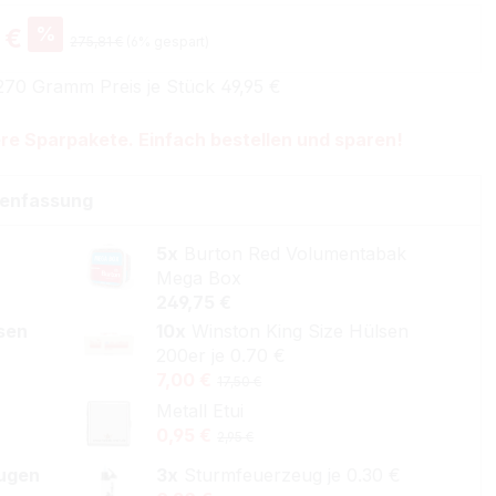
%
 €
275,81 €
(6% gespart)
270 Gramm Preis je Stück 49,95 €
re Sparpakete. Einfach bestellen und sparen!
enfassung
5x
Burton Red Volumentabak
Mega Box
249,75 €
lsen
10x
Winston King Size Hülsen
200er je 0.70 €
7,00 €
17,50 €
Metall Etui
0,95 €
2,95 €
ugen
3x
Sturmfeuerzeug je 0.30 €