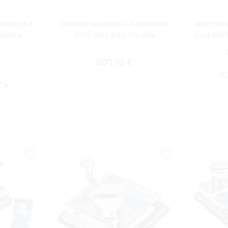
K RED 5 X
BURTON GIGA BOX 4 X 400G MIT
BURTON 
LBAREN
3000 KING SIZE HÜLSEN
GIGA BOX
Regulärer Preis:
301,10 €
m
A
€*