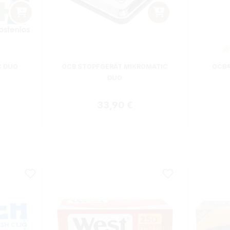
ewertung von 5 von 5 Sternen
Durchsch
C DUO
OCB STOPFGERÄT MIKROMATIC
OCB®
DUO
 Preis:
Regulärer Preis:
33,90 €