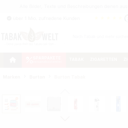
Alle Bilder, Texte und Beschreibungen dienen au
Zum Hauptinhalt springen
★
★
★
★
★
über 1 Mio. zufriedene Kunden
Zur Suche springen
Zur Hauptnavigation springen
SPARPAKETE
TABAK
ZIGARETTEN
Z
Marken
Burton
Burton Tabak
Bildergalerie überspringen