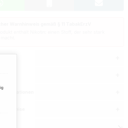
cher Warnhinweis gemäß § 11 TabakErzV
odukt enthält Nikotin: einen Stoff, der sehr stark
 macht.
bung
aften
ig
erinformationen
he Hinweise
 Burton