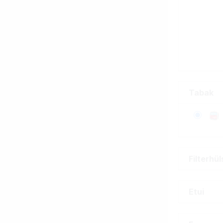
Tabak
Filterhü
Etui