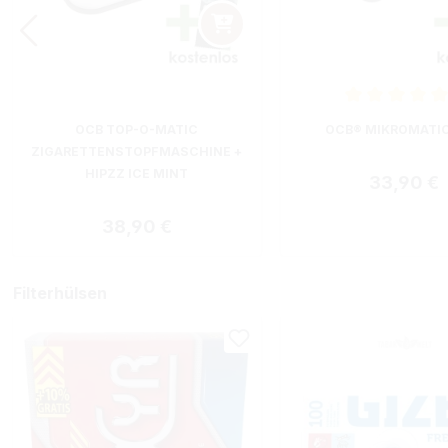
Durchschnittliche B
OCB TOP-O-MATIC
OCB® MIKROMATI
ZIGARETTENSTOPFMASCHINE +
HIPZZ ICE MINT
Regulärer
33,90 €
Regulärer Preis:
38,90 €
Filterhülsen