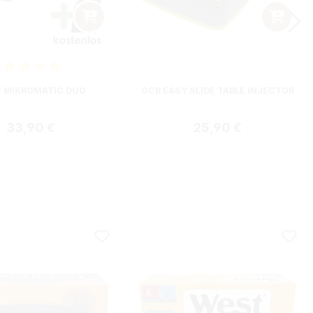
nittliche Bewertung von 5 von 5 Sternen
 MIKROMATIC DUO
OCB EASY SLIDE TABLE INJECTOR
Regulärer Preis:
Regulärer Preis:
33,90 €
25,90 €