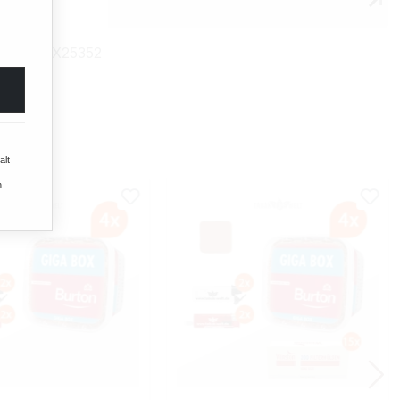
mmer:
TX25352
alt
n