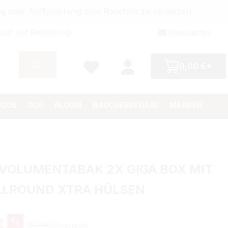
bung oder Aufforderung zum Rauchen zu verstehen.
auf auf Rechnung
Newsletter
0,00 €*
IQOS
GLO
PLOOM
RAUCHERBEDARF
MARKEN
VOLUMENTABAK 2X GIGA BOX MIT
LLROUND XTRA HÜLSEN
%
€
131,71 €
(5% gespart)