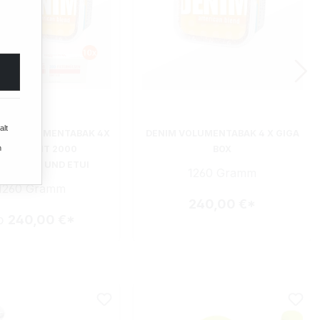
alt
END VOLUMENTABAK 4X
DENIM VOLUMENTABAK 4 X GIGA
GA BOX MIT 2000
BOX
n
ERHÜLSEN UND ETUI
1260 Gramm
1260 Gramm
240,00 €*
b
240,00 €*