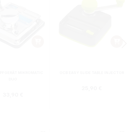
ternen
PFGERÄT MIKROMATIC
OCB EASY SLIDE TABLE INJECTOR
DUO
Regulärer Preis:
25,90 €
Regulärer Preis:
33,90 €