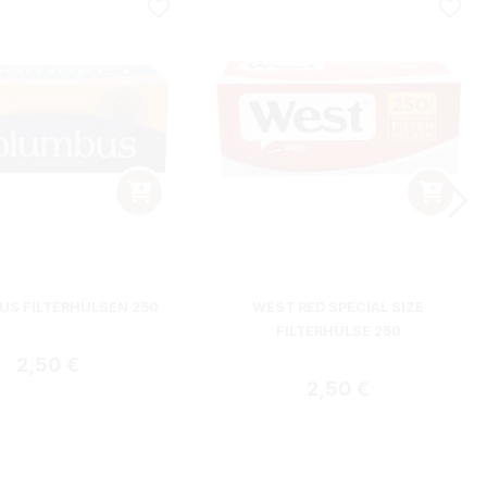
S FILTERHÜLSEN 250
WEST RED SPECIAL SIZE
FILTERHÜLSE 250
Regulärer Preis:
2,50 €
Regulärer Preis:
2,50 €