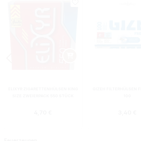
ELIXYR ZIGARETTENHÜLSEN KING
GIZEH FILTERHÜLSEN F
SIZE ZWEIERPACK 550 STÜCK
100
Regulärer Preis:
Regulärer
4,70 €
3,40 €
Feuerzeugen