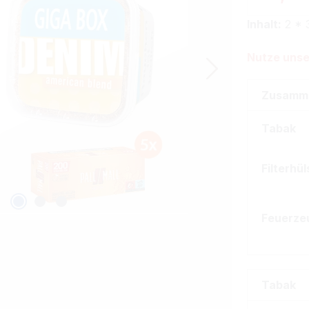
Inhalt:
2 * 
Nutze unse
Zusamm
Tabak
Filterhü
Feuerze
Tabak