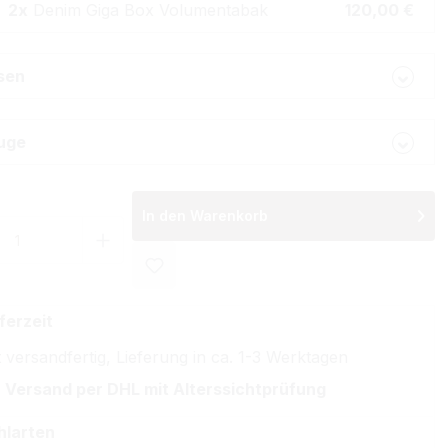
2x
Denim Giga Box Volumentabak
120,00 €
lsen
uge
In den Warenkorb
 Anzahl: Gib den gewünschten Wert ein 
ferzeit
 versandfertig, Lieferung in ca. 1-3 Werktagen
 Versand per DHL mit Alterssichtprüfung
hlarten