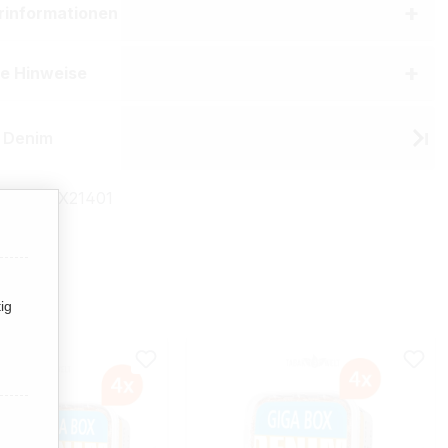
erinformationen
he Hinweise
 Denim
mmer:
TX21401
ig