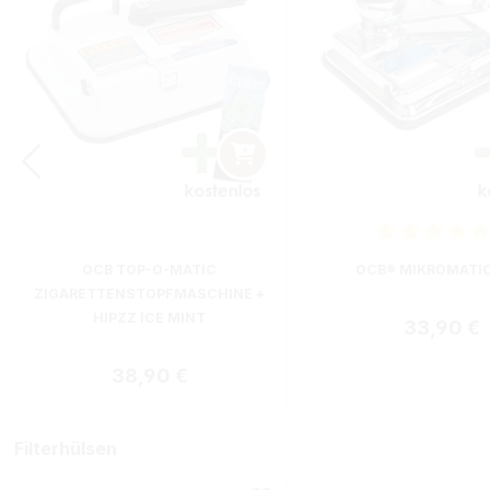
Durchschnittliche B
OCB TOP-O-MATIC
OCB® MIKROMATI
ZIGARETTENSTOPFMASCHINE +
HIPZZ ICE MINT
Regulärer
33,90 €
Regulärer Preis:
38,90 €
Filterhülsen