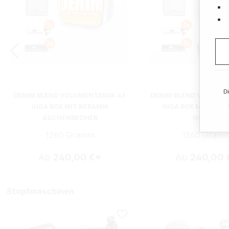
Di
DENIM BLEND VOLUMENTABAK 4X
DENIM BLEND VOLUME
GIGA BOX MIT KERAMIK
GIGA BOX MIT WÄH
ASCHENBECHER
HÜLSEN
1260 Gramm
1260 Gram
Ab
240,00 €*
Ab
240,00 
Stopfmaschinen