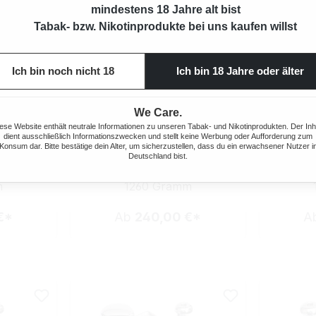
mindestens 18 Jahre alt bist
Tabak- bzw. Nikotinprodukte bei uns kaufen willst
Ich bin noch nicht 18
Ich bin 18 Jahre oder älter
We Care.
ese Website enthält neutrale Informationen zu unseren Tabak- und Nikotinprodukten. Der Inh
NTABAK 4X
DENIM BLEND VOLUMENTABAK 4X
DENIM BL
dient ausschließlich Informationszwecken und stellt keine Werbung oder Aufforderung zum
LBAREN
GIGA BOX MIT 2000 EXTRA SIZE
GI
Konsum dar. Bitte bestätige dein Alter, um sicherzustellen, dass du ein erwachsener Nutzer i
Deutschland bist.
HÜLSEN UND ETUI
FILT
m
1260 Gramm
€*
Ab
240,00 €*
A