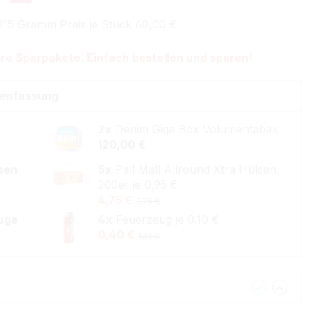
315 Gramm Preis je Stück 60,00 €
re Sparpakete. Einfach bestellen und sparen!
enfassung
2x
Denim Giga Box Volumentabak
120,00 €
lsen
5x
Pall Mall Allround Xtra Hülsen
200er je 0,95 €
4,75 €
9,75 €
uge
4x
Feuerzeug je 0.10 €
0,40 €
1,96 €