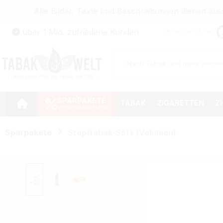
Alle Bilder, Texte und Beschreibungen dienen au
Zum Hauptinhalt springen
★
★
★
★
★
über 1 Mio. zufriedene Kunden
Zur Suche springen
Zur Hauptnavigation springen
SPARPAKETE
TABAK
ZIGARETTEN
Z
Sparpakete
Stopftabak-Sets (Volumen)
Bildergalerie überspringen