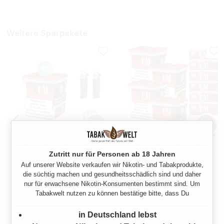
Weitere Sparpakete
L&M TABAK RED 4 X GIGA
L&M TABAK RED 4 X GIGA
Zutritt nur für Personen ab 18 Jahren
BOX MIT 2000 MENTHOL
BOX MIT 1500 EXTRA SIZE
HÜLSEN
HÜLSEN
Auf unserer Website verkaufen wir Nikotin- und Tabakprodukte,
780 Gramm
780 Gramm
die süchtig machen und gesundheitsschädlich sind und daher
nur für erwachsene Nikotin-Konsumenten bestimmt sind. Um
Regulärer Preis:
Regulärer Preis:
Tabakwelt nutzen zu können bestätige bitte, dass Du
235,40 €
231,60 €
in Deutschland lebst