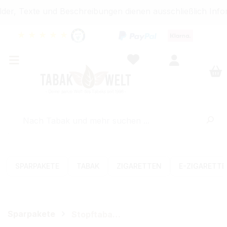
er, Texte und Beschreibungen dienen ausschließlich Infor
★
★
★
★
★
SPARPAKETE
TABAK
ZIGARETTEN
E-ZIGARETT
Sparpakete
Stopftabak-Sets (Volumen)