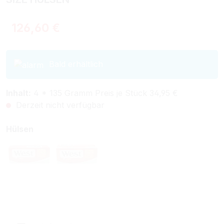
Regulärer Preis:
126,60 €
Bald erhältlich
Inhalt:
4 * 135 Gramm Preis je Stück 34,95 €
Derzeit nicht verfügbar
auswählen
Hülsen
West Red Filterhülsen
West Red Special Size Filterhülsen
(Diese Option ist zurzeit nicht verfügbar.)
(Diese Option ist zurzeit nicht verfügbar.)