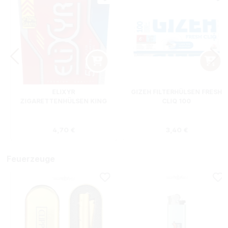
ELIXYR
GIZEH FILTERHÜLSEN FRESH
ZIGARETTENHÜLSEN KING
CLIQ 100
SIZE ZWEIERPACK 550
STÜCK
s:
Regulärer Preis:
Regulärer Preis
4,70 €
3,40 €
Feuerzeuge