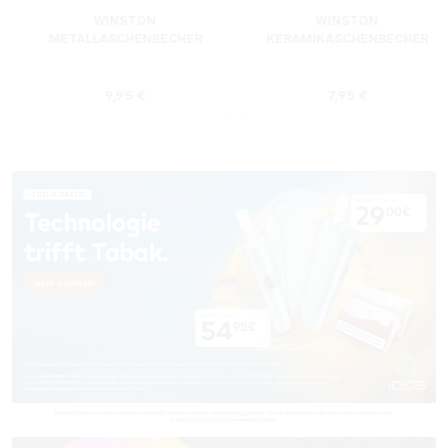
WINSTON
WINSTON
METALLASCHENBECHER
KERAMIKASCHENBECHER
SILBER RUND
ROT RECHTECKIG
s:
Regulärer Preis:
Regulärer Preis
9,95 €
7,95 €