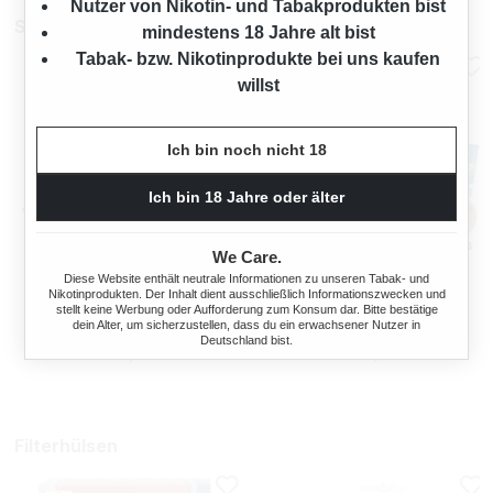
Nutzer von Nikotin- und Tabakprodukten bist
Stopfmaschinen
mindestens 18 Jahre alt bist
Tabak- bzw. Nikotinprodukte bei uns kaufen
willst
Ich bin noch nicht 18
Ich bin 18 Jahre oder älter
We Care.
OCB TOP-O-MATIC
OCB® MIKROMATIC DUO
Diese Website enthält neutrale Informationen zu unseren Tabak- und
ZIGARETTENSTOPFMASCHI
Nikotinprodukten. Der Inhalt dient ausschließlich Informationszwecken und
stellt keine Werbung oder Aufforderung zum Konsum dar. Bitte bestätige
NE + HIPZZ ICE MINT
dein Alter, um sicherzustellen, dass du ein erwachsener Nutzer in
Deutschland bist.
Regulärer Preis:
Regulärer Preis
38,90 €
33,90 €
Filterhülsen