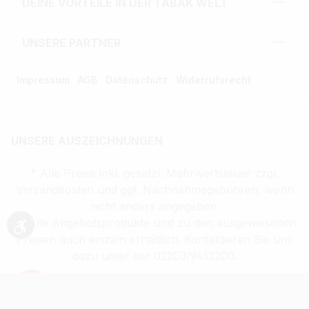
DEINE VORTEILE IN DER TABAK WELT
UNSERE PARTNER
Impressum
AGB
Datenschutz
Widerrufsrecht
UNSERE AUSZEICHNUNGEN
* Alle Preise inkl. gesetzl. Mehrwertsteuer zzgl.
Versandkosten und ggf. Nachnahmegebühren, wenn
nicht anders angegeben.
** Alle Angebotsprodukte sind zu den ausgewiesenen
Werkzeugleiste anzeigen
Preisen auch einzeln erhältlich. Kontaktieren Sie uns
dazu unter der 02203/9413200.
Verkauf altersbeschränkter Waren nur an
Volljährige (ab 18 Jahren)