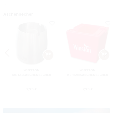
Aschenbecher
WINSTON
WINSTON
METALLASCHENBECHER
KERAMIKASCHENBECHER
SILBER RUND
ROT RECHTECKIG
s:
Regulärer Preis:
Regulärer Preis
9,95 €
7,95 €