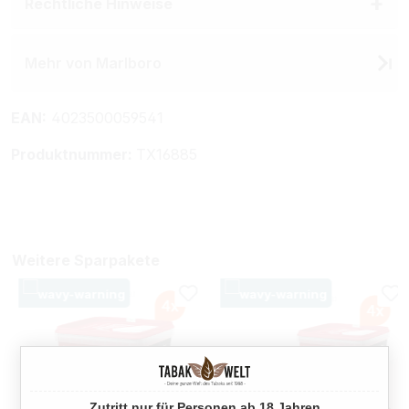
Rechtliche Hinweise
Mehr von Marlboro
EAN:
4023500059541
Produktnummer:
TX16885
Weitere Sparpakete
Zutritt nur für Personen ab 18 Jahren