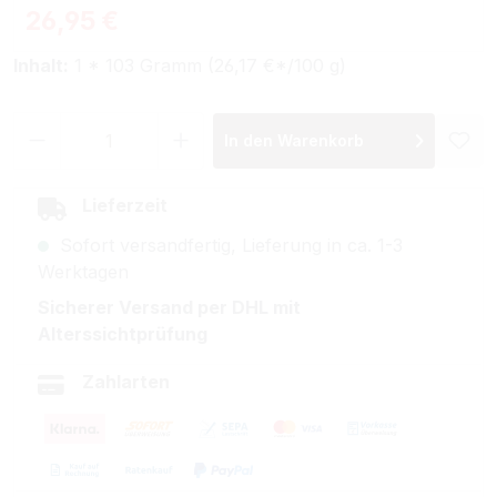
Regulärer Preis:
26,95 €
Inhalt:
1 * 103 Gramm (26,17 €*/100 g)
Produkt Anzahl: Gib den gewünschten Wer
In den Warenkorb
Lieferzeit
Sofort versandfertig, Lieferung in ca. 1-3
Werktagen
Sicherer Versand per DHL mit
Alterssichtprüfung
Zahlarten