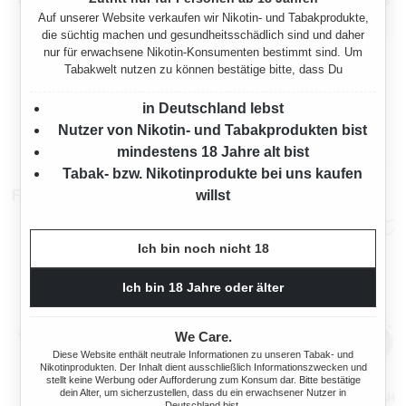
Auf unserer Website verkaufen wir Nikotin- und Tabakprodukte,
die süchtig machen und gesundheitsschädlich sind und daher
nur für erwachsene Nikotin-Konsumenten bestimmt sind. Um
MARLBORO CRAFTED
MARLBORO CRAFTED
Tabakwelt nutzen zu können bestätige bitte, dass Du
SELECTION
SELECTION
VOLUMENTABAK 4X EIMER
VOLUMENTABAK 4X EIMER
920 Gramm
920 Gramm
MIT 2000 FILTERHÜLSEN
in Deutschland lebst
Nutzer von Nikotin- und Tabakprodukten bist
Ab
199,80 €*
199,80 €*
mindestens 18 Jahre alt bist
Tabak- bzw. Nikotinprodukte bei uns kaufen
Filterhülsen
willst
Ich bin noch nicht 18
Ich bin 18 Jahre oder älter
We Care.
Diese Website enthält neutrale Informationen zu unseren Tabak- und
Nikotinprodukten. Der Inhalt dient ausschließlich Informationszwecken und
stellt keine Werbung oder Aufforderung zum Konsum dar. Bitte bestätige
dein Alter, um sicherzustellen, dass du ein erwachsener Nutzer in
ELIXYR
GIZEH FILTERHÜLSEN FRESH
Deutschland bist.