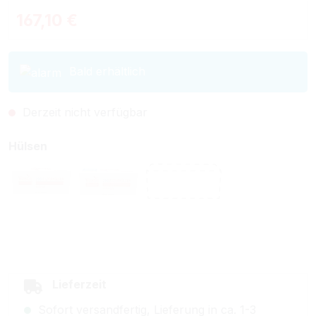
Regulärer Preis:
167,10 €
Bald erhältlich
Derzeit nicht verfügbar
auswählen
Hülsen
Winston King Size Filterhülsen
Winston Extra Size Filterhülsen
Ohne Hülsen
(Diese Option ist zurzeit nicht verfügbar.)
(Diese Option ist zurzeit nicht verfügbar.)
(Diese Option ist zurzeit nich
Lieferzeit
Sofort versandfertig, Lieferung in ca. 1-3