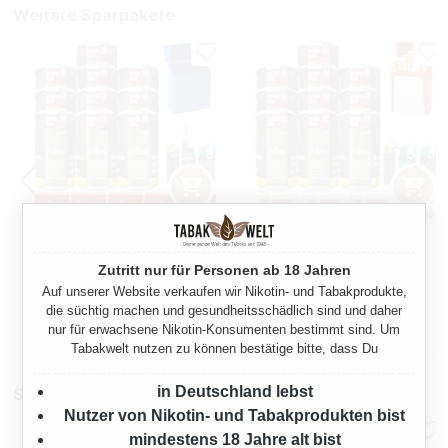
Weitere Sparpakete
PEPE RICH GREEN 10 X
PEPE RICH GREEN 10 X
DOSEN MIT 2000 BREAK
DOSEN MIT 2000 EXTRA
Zutritt nur für Personen ab 18 Jahren
HÜLSEN
SIZE HÜLSEN
800 Gramm
800 Gramm
Auf unserer Website verkaufen wir Nikotin- und Tabakprodukte,
die süchtig machen und gesundheitsschädlich sind und daher
nur für erwachsene Nikotin-Konsumenten bestimmt sind. Um
:
Regulärer Preis:
Regulärer Preis:
180,70 €
184,30 €
Tabakwelt nutzen zu können bestätige bitte, dass Du
in Deutschland lebst
Stopfmaschinen
Nutzer von Nikotin- und Tabakprodukten bist
mindestens 18 Jahre alt bist