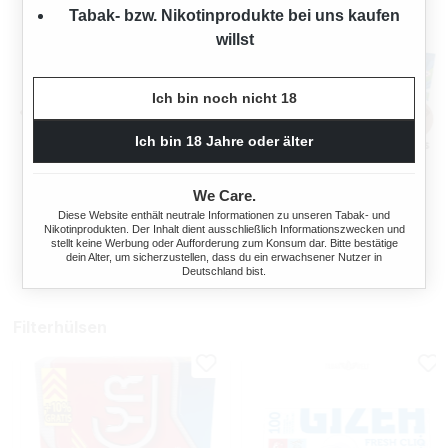
Tabak- bzw. Nikotinprodukte bei uns kaufen
willst
Ich bin noch nicht 18
Ich bin 18 Jahre oder älter
OCB TOP-O-MATIC
OCB® MIKROMATIC DUO
ZIGARETTENSTOPFMASCHI
We Care.
NE + HIPZZ ICE MINT
Diese Website enthält neutrale Informationen zu unseren Tabak- und
Nikotinprodukten. Der Inhalt dient ausschließlich Informationszwecken und
Regulärer Preis:
Regulärer Preis
38,90 €
33,90 €
stellt keine Werbung oder Aufforderung zum Konsum dar. Bitte bestätige
dein Alter, um sicherzustellen, dass du ein erwachsener Nutzer in
Deutschland bist.
Filterhülsen