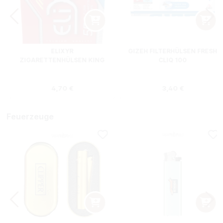
ELIXYR
GIZEH FILTERHÜLSEN FRESH
ZIGARETTENHÜLSEN KING
CLIQ 100
SIZE ZWEIERPACK 550
STÜCK
s:
Regulärer Preis:
Regulärer Preis
4,70 €
3,40 €
Feuerzeuge