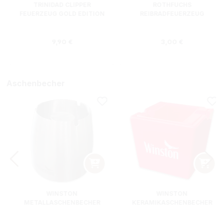
TRINIDAD CLIPPER
ROTHFUCHS
FEUERZEUG GOLD EDITION
REIBRADFEUERZEUG
Regulärer Preis:
Regulärer Preis
9,90 €
3,00 €
Aschenbecher
WINSTON
WINSTON
METALLASCHENBECHER
KERAMIKASCHENBECHER
SILBER RUND
ROT RECHTECKIG