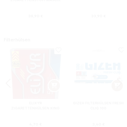
NE + HIPZZ ICE MINT
Regulärer Preis:
Regulärer Preis
38,90 €
33,90 €
Filterhülsen
ELIXYR
GIZEH FILTERHÜLSEN FRESH
ZIGARETTENHÜLSEN KING
CLIQ 100
SIZE ZWEIERPACK 550
STÜCK
s:
Regulärer Preis:
Regulärer Preis
4,70 €
3,40 €