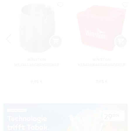
WINSTON
WINSTON
METALLASCHENBECHER
KERAMIKASCHENBECHER
SILBER RUND
ROT RECHTECKIG
s:
Regulärer Preis:
Regulärer Preis
9,95 €
7,95 €