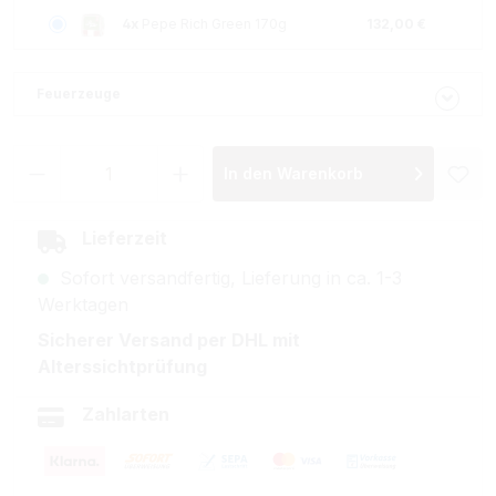
4x
Pepe Rich Green 170g
132,00 €
Feuerzeuge
Produkt Anzahl: Gib den gewünschten Wer
In den Warenkorb
Lieferzeit
Sofort versandfertig, Lieferung in ca. 1-3
Werktagen
Sicherer Versand per DHL mit
Alterssichtprüfung
Zahlarten