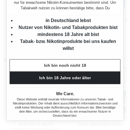
nur für erwachsene Nikotin-Konsumenten bestimmt sind. Um
Tabakwelt nutzen zu können bestätige bitte, dass Du
PEPE RICH GREEN
PEPE RICH GREEN
VOLUMENTABAK 12 X EIMER
VOLUMENTABAK 12 X EIMER
in Deutschland lebst
MIT WÄHLBAREN HÜLSEN
MIT OCB HÜLSEN UND
Nutzer von Nikotin- und Tabakprodukten bist
2040 Gramm
2040 Gramm
UND ASCHENBECHER
ASCHENBECHER
mindestens 18 Jahre alt bist
Tabak- bzw. Nikotinprodukte bei uns kaufen
Ab
Ab
396,00 €*
396,00 €*
willst
Stopfmaschinen
Ich bin noch nicht 18
Ich bin 18 Jahre oder älter
We Care.
Diese Website enthält neutrale Informationen zu unseren Tabak- und
Nikotinprodukten. Der Inhalt dient ausschließlich Informationszwecken und
stellt keine Werbung oder Aufforderung zum Konsum dar. Bitte bestätige
dein Alter, um sicherzustellen, dass du ein erwachsener Nutzer in
Deutschland bist.
OCB TOP-O-MATIC
OCB® MIKROMATIC DUO
ZIGARETTENSTOPFMASCHI