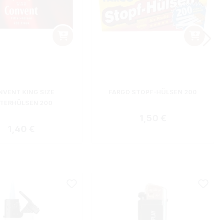
VENT KING SIZE
FARGO STOPF-HÜLSEN 200
LTERHÜLSEN 200
Regulärer Preis:
1,50 €
Regulärer Preis:
1,40 €