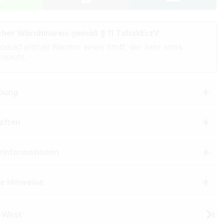
cher Warnhinweis gemäß § 11 TabakErzV
odukt enthält Nikotin: einen Stoff, der sehr stark
 macht.
bung
aften
erinformationen
he Hinweise
 West