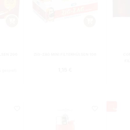
LSEN 200
ZIG-ZAG MINI FILTERHÜLSEN 100
CON
FI
is:
Regulärer Preis:
1,15 €
% gespart)