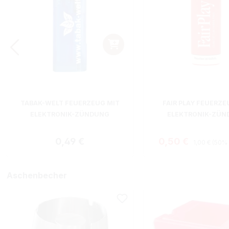
TABAK-WELT FEUERZEUG MIT
FAIR PLAY FEUERZE
ELEKTRONIK-ZÜNDUNG
ELEKTRONIK-ZÜN
Regulärer Pr
Regulärer Preis:
Verkaufspreis:
0,49 €
0,50 €
1,00 €
(50% 
Aschenbecher