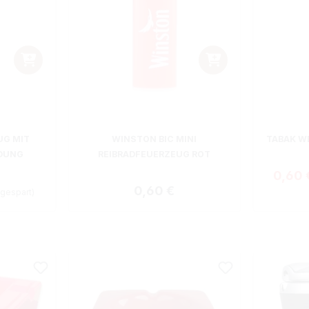
UG MIT
WINSTON BIC MINI
TABAK W
DUNG
REIBRADFEUERZEUG ROT
Verkau
0,60
eis:
Regulärer Preis:
0,60 €
gespart)