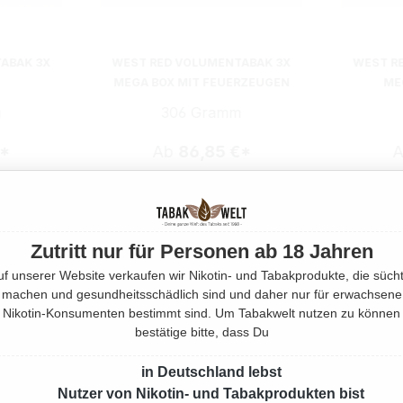
ABAK 3X
WEST RED VOLUMENTABAK 3X
WEST R
MEGA BOX MIT FEUERZEUGEN
ME
m
306 Gramm
€*
Ab
86,85 €*
Zutritt nur für Personen ab 18 Jahren
uf unserer Website verkaufen wir Nikotin- und Tabakprodukte, die sücht
machen und gesundheitsschädlich sind und daher nur für erwachsene
Nikotin-Konsumenten bestimmt sind. Um Tabakwelt nutzen zu können
bestätige bitte, dass Du
in Deutschland lebst
Nutzer von Nikotin- und Tabakprodukten bist