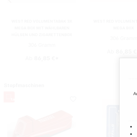
WEST RED VOLUMENTABAK 3X
WEST RED VOLUMENT
MEGA BOX MIT WÄHLBAREN
MEGA BOX
HÜLSEN UND ZIGARETTENBOX
306 Gram
306 Gramm
Ab
86,85 
Ab
86,85 €*
Stopfmaschinen
A