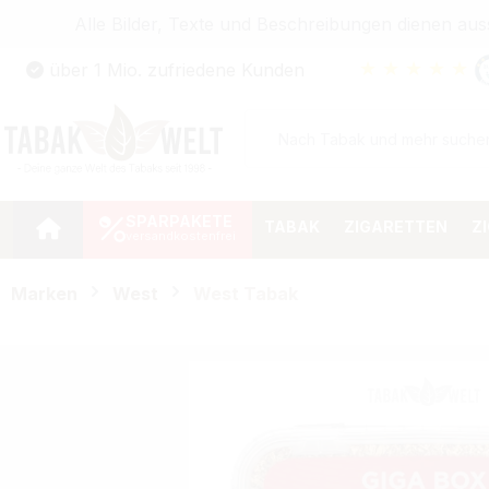
Alle Bilder, Texte und Beschreibungen dienen au
Zum Hauptinhalt springen
★
★
★
★
★
über 1 Mio. zufriedene Kunden
Zur Suche springen
Zur Hauptnavigation springen
SPARPAKETE
TABAK
ZIGARETTEN
Z
Marken
West
West Tabak
Bildergalerie überspringen