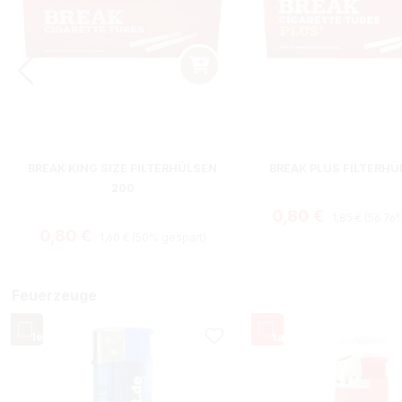
BREAK KING SIZE FILTERHÜLSEN
BREAK PLUS FILTERHÜ
200
Regulärer Pre
Verkaufspreis:
0,80 €
1,85 €
(56.76
Regulärer Preis:
Verkaufspreis:
0,80 €
1,60 €
(50% gespart)
Feuerzeuge