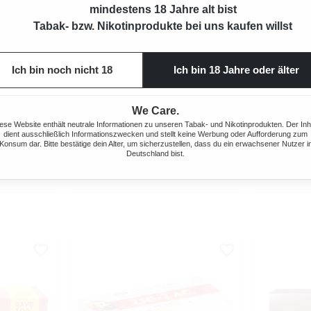
mindestens 18 Jahre alt bist
Tabak- bzw. Nikotinprodukte bei uns kaufen willst
Ich bin noch nicht 18
Ich bin 18 Jahre oder älter
ERÄT
BUFFALO STOPFGERÄT DE LUXE
BUF
We Care.
D-HÜLSEN
BLAU/WEISS STANDARD-HÜLSEN
STARTER
ese Website enthält neutrale Informationen zu unseren Tabak- und Nikotinprodukten. Der Inh
dient ausschließlich Informationszwecken und stellt keine Werbung oder Aufforderung zum
Konsum dar. Bitte bestätige dein Alter, um sicherzustellen, dass du ein erwachsener Nutzer i
 Preis:
Regulärer Preis:
Deutschland bist.
5,49 €