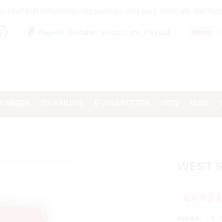
sschließlich Informationszwecken und sind nicht als Wer
K
Bezahle einfach mit Paypal
IGARREN
ZIGARILLOS
E-ZIGARETTEN
VEEV
VUSE
WEST 
Regulärer 
49,95 
Inhalt:
1 * 