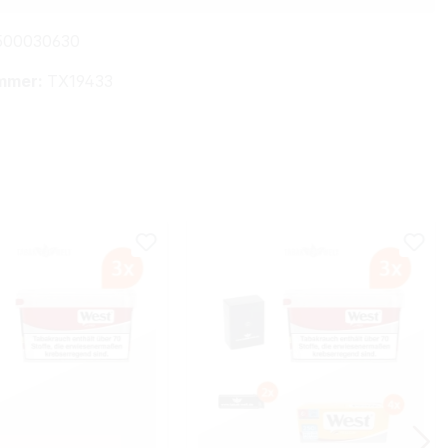
00030630
mmer:
TX19433