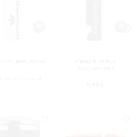
ELT STURMFEUERZEUG
REIBRADFEUERZEUG
FLASCHENÖFFNER
Regulärer Preis:
fspreis:
 €
2,00 €
(70% gespart)
Regulärer Preis:
0,99 €