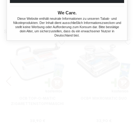
306 Gramm
306 Gramm
ZIGARETTENBOX
We Care.
Ab
Ab
86,85 €*
86,85 €*
Diese Website enthält neutrale Informationen zu unseren Tabak- und
Nikotinprodukten. Der Inhalt dient ausschließlich Informationszwecken und
stellt keine Werbung oder Aufforderung zum Konsum dar. Bitte bestätige
Stopfmaschinen
dein Alter, um sicherzustellen, dass du ein erwachsener Nutzer in
Deutschland bist.
OCB TOP-O-MATIC
OCB® MIKROMATIC DUO
ZIGARETTENSTOPFMASCHI
NE + HIPZZ ICE MINT
Regulärer Preis:
Regulärer Preis
38,90 €
33,90 €