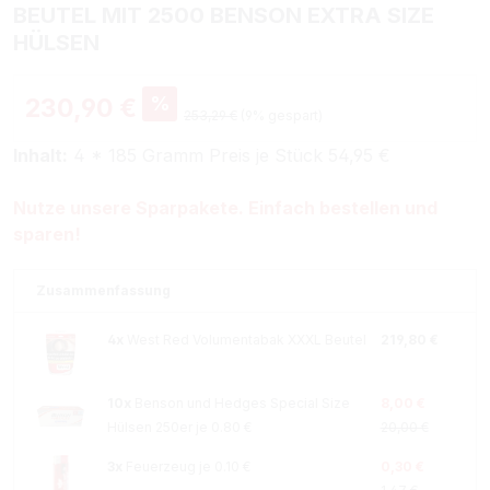
BEUTEL MIT 2500 BENSON EXTRA SIZE
HÜLSEN
%
230,90 €
253,29 €
(9% gespart)
Inhalt:
4 * 185 Gramm Preis je Stück 54,95 €
Nutze unsere Sparpakete. Einfach bestellen und
sparen!
Zusammenfassung
4x
West Red Volumentabak XXXL Beutel
219,80 €
10x
Benson und Hedges Special Size
8,00 €
Hülsen 250er je 0.80 €
20,00 €
3x
Feuerzeug je 0.10 €
0,30 €