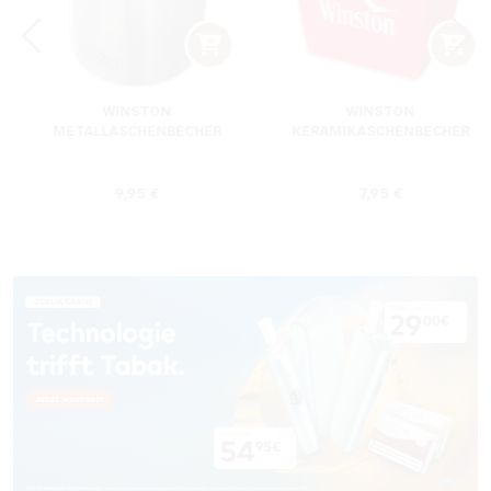
WINSTON
WINSTON
METALLASCHENBECHER
KERAMIKASCHENBECHER
SILBER RUND
ROT RECHTECKIG
s:
Regulärer Preis:
Regulärer Preis
9,95 €
7,95 €