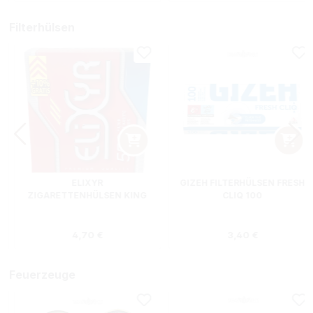
Filterhülsen
ELIXYR
GIZEH FILTERHÜLSEN FRESH
ZIGARETTENHÜLSEN KING
CLIQ 100
SIZE ZWEIERPACK 550
STÜCK
s:
Regulärer Preis:
Regulärer Preis
4,70 €
3,40 €
Feuerzeuge