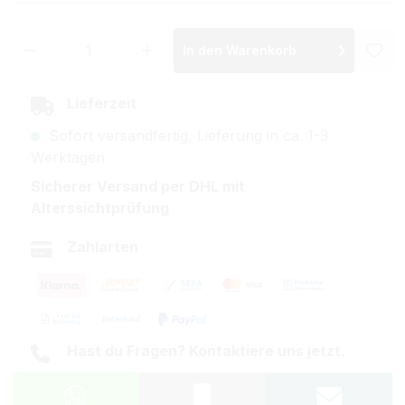
Produkt Anzahl: Gib den gewünschten Wer
In den Warenkorb
Lieferzeit
Sofort versandfertig, Lieferung in ca. 1-3
Werktagen
Sicherer Versand per DHL mit
Alterssichtprüfung
Zahlarten
Hast du Fragen? Kontaktiere uns jetzt.