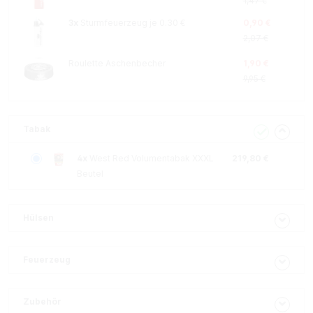
1,47 €
3x
Sturmfeuerzeug je 0.30 €
0,90 €
2,07 €
Roulette Aschenbecher
1,90 €
9,95 €
Tabak
4x
West Red Volumentabak XXXL
219,80 €
Beutel
Hülsen
Feuerzeug
Zubehör