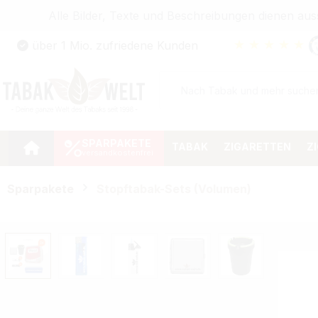
Alle Bilder, Texte und Beschreibungen dienen au
Zum Hauptinhalt springen
★
★
★
★
★
über 1 Mio. zufriedene Kunden
Zur Suche springen
Zur Hauptnavigation springen
SPARPAKETE
TABAK
ZIGARETTEN
Z
Sparpakete
Stopftabak-Sets (Volumen)
Bildergalerie überspringen