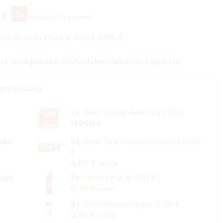
%
 €
160,14 €
(8% gespart)
265 Gramm Preis je Stück 69.95 €
re Sparpakete. Einfach bestellen und sparen!
enfassung
2x
West Tabak Red Titan Box
139,90 €
lsen
5x
West Red Hülsen 200er je 0,80
€
4,00 €
11,25 €
uge
3x
Feuerzeug je 0.10 €
0,30 €
1,47 €
3x
Sturmfeuerzeug je 0.30 €
0,90 €
2,07 €