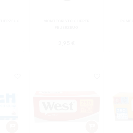
EUERZEUG
MONTECRISTO CLIPPER
ROMEO
FEUERZEUG
 Preis:
Regulärer Preis:
2,95 €