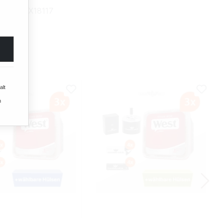
mmer:
TX18117
alt
n