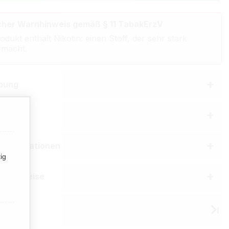
cher Warnhinweis gemäß § 11 TabakErzV
odukt enthält Nikotin: einen Stoff, der sehr stark
 macht.
bung
aften
erinformationen
ig
he Hinweise
 West