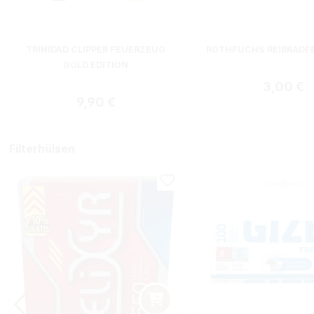
TRINIDAD CLIPPER FEUERZEUG
ROTHFUCHS REIBRADF
GOLD EDITION
Regulärer
3,00 €
Regulärer Preis:
9,90 €
Filterhülsen