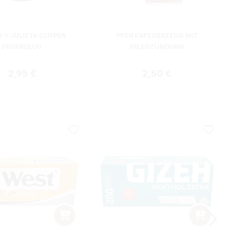
 Y JULIETA CLIPPER
PFEIFENFEUERZEUG MIT
FEUERZEUG
PIEZOZÜNDUNG
Regulärer Preis:
Regulärer Preis:
2,95 €
2,50 €