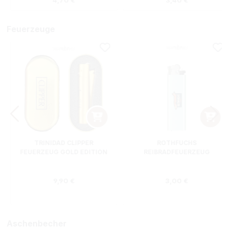
4,70 €
3,40 €
Feuerzeuge
TRINIDAD CLIPPER
ROTHFUCHS
FEUERZEUG GOLD EDITION
REIBRADFEUERZEUG
Regulärer Preis:
Regulärer Preis
9,90 €
3,00 €
Aschenbecher