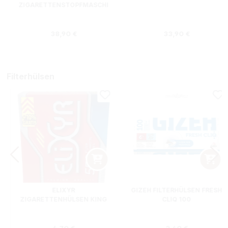
ZIGARETTENSTOPFMASCHI
NE + HIPZZ ICE MINT
Regulärer Preis:
Regulärer Preis
38,90 €
33,90 €
Filterhülsen
ELIXYR
GIZEH FILTERHÜLSEN FRESH
ZIGARETTENHÜLSEN KING
CLIQ 100
SIZE ZWEIERPACK 550
STÜCK
s:
Regulärer Preis:
Regulärer Preis