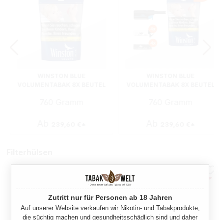
WINSTON BLUE
WINSTON BLUE
VOLUMENTABAK 8X BEUTEL
VOLUMENTABAK 8X BEUTEL
MIT STABFEUERZEUG
760 Gramm
760 Gramm
Ab
Ab
239,60 €*
239,60 €*
Filterhülsen
Zutritt nur für Personen ab 18 Jahren
Auf unserer Website verkaufen wir Nikotin- und Tabakprodukte,
die süchtig machen und gesundheitsschädlich sind und daher