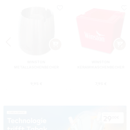
WINSTON
WINSTON
METALLASCHENBECHER
KERAMIKASCHENBECHER
SILBER RUND
ROT RECHTECKIG
s:
Regulärer Preis:
Regulärer Preis
9,95 €
7,95 €