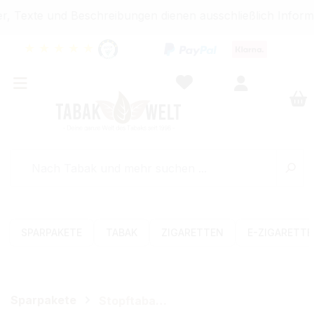
, Texte und Beschreibungen dienen ausschließlich Informa
★
★
★
★
★
SPARPAKETE
TABAK
ZIGARETTEN
E-ZIGARETT
Sparpakete
Stopftabak-Sets (Volumen)