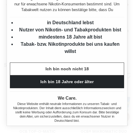
nur für erwachsene Nikotin-Konsumenten bestimmt sind. Um
Tabakwelt nutzen zu können bestätige bitte, dass Du
in Deutschland lebst
WINSTON KING SIZE
WINSTON EXTRA
Nutzer von Nikotin- und Tabakprodukten bist
FILTERHÜLSEN 40 X 200ER
FILTERHÜLSEN 30 X 250ER
MIT GLASASCHENBECHER
MIT GLASASCHENBECHER
mindestens 18 Jahre alt bist
Tabak- bzw. Nikotinprodukte bei uns kaufen
:
Ab
Ab
70,00 €*
72,00 €*
willst
Stopfmaschinen
Ich bin noch nicht 18
Ich bin 18 Jahre oder älter
We Care.
Diese Website enthält neutrale Informationen zu unseren Tabak- und
Nikotinprodukten. Der Inhalt dient ausschließlich Informationszwecken und
stellt keine Werbung oder Aufforderung zum Konsum dar. Bitte bestätige
dein Alter, um sicherzustellen, dass du ein erwachsener Nutzer in
Deutschland bist.
OCB TOP-O-MATIC
OCB® MIKROMATIC DUO