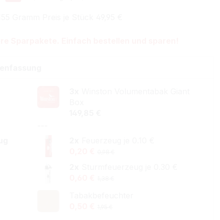
155 Gramm Preis je Stück 49,95 €
re Sparpakete. Einfach bestellen und sparen!
enfassung
3x
Winston Volumentabak Giant
Box
149,85 €
---
ug
2x
Feuerzeug je 0.10 €
0,20 €
0,98 €
2x
Sturmfeuerzeug je 0.30 €
0,60 €
1,38 €
Tabakbefeuchter
0,50 €
1,95 €