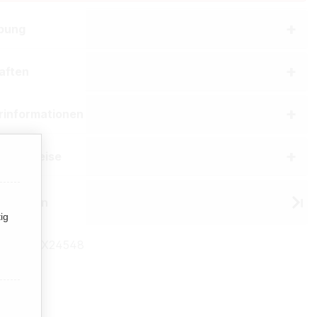
bung
aften
erinformationen
he Hinweise
 Winston
ig
mmer:
TX24548