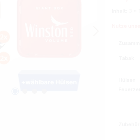
Inhalt:
3 * 
Nutze unse
Zusamm
Tabak
Hülsen
Feuerze
Zubehör