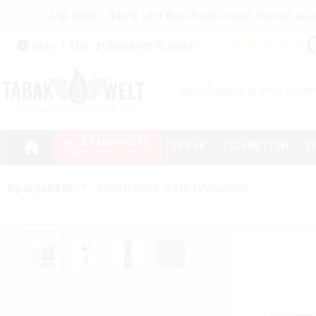
Alle Bilder, Texte und Beschreibungen dienen au
Zum Hauptinhalt springen
★
★
★
★
★
über 1 Mio. zufriedene Kunden
Zur Suche springen
Zur Hauptnavigation springen
SPARPAKETE
TABAK
ZIGARETTEN
Z
Sparpakete
Stopftabak-Sets (Volumen)
Bildergalerie überspringen