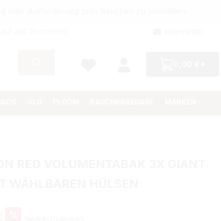
bung oder Aufforderung zum Rauchen zu verstehen.
auf auf Rechnung
Newsletter
0,00 €*
IQOS
GLO
PLOOM
RAUCHERBEDARF
MARKEN
ON RED VOLUMENTABAK 3X GIANT
IT WÄHLBAREN HÜLSEN
%
€
154,16 €
(2% gespart)