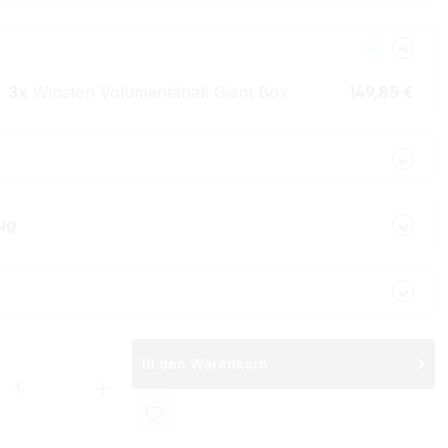
3x
Winston Volumentabak Giant Box
149,85 €
ug
In den Warenkorb
 Anzahl: Gib den gewünschten Wert ein 