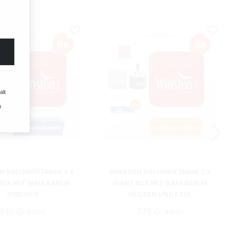
alt
n
N VOLUMENTABAK 6 X
WINSTON VOLUMENTABAK 5 X
BOX MIT WÄHLBAREM
GIANT BOX MIT WÄHLBAREM
ZUBEHÖR
HÜLSEN UND ETUI
930 Gramm
775 Gramm