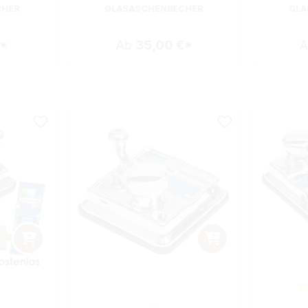
CHER
GLASASCHENBECHER
GLA
€*
Ab
35,00 €*
ewertung von 5 von 5 Sternen
Durchsch