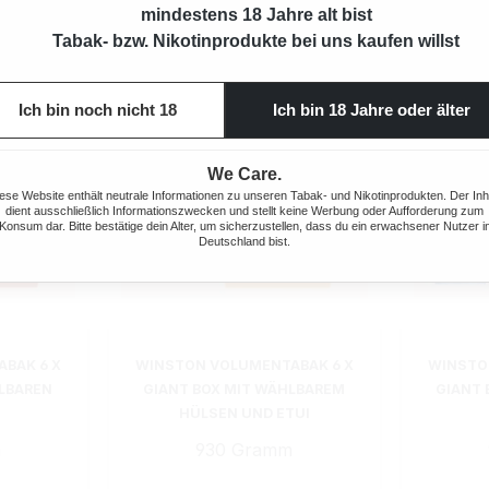
mindestens 18 Jahre alt bist
Tabak- bzw. Nikotinprodukte bei uns kaufen willst
Ich bin noch nicht 18
Ich bin 18 Jahre oder älter
We Care.
ese Website enthält neutrale Informationen zu unseren Tabak- und Nikotinprodukten. Der Inh
dient ausschließlich Informationszwecken und stellt keine Werbung oder Aufforderung zum
Konsum dar. Bitte bestätige dein Alter, um sicherzustellen, dass du ein erwachsener Nutzer i
Deutschland bist.
BAK 6 X
WINSTON VOLUMENTABAK 6 X
WINSTO
HLBAREN
GIANT BOX MIT WÄHLBAREM
GIANT 
HÜLSEN UND ETUI
m
930 Gramm