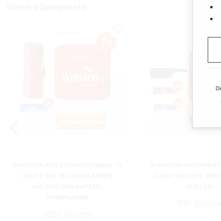
Weitere Sparpakete
Di
WINSTON RED VOLUMENTABAK 7X
WINSTON VOLUMENTA
GIANT BOX MIT WÄHLBAREN
GIANT BOX MIT WÄ
HÜLSEN UND KAFFEE-
HÜLSEN
PUMPKANNE
930 Gram
1085 Gramm