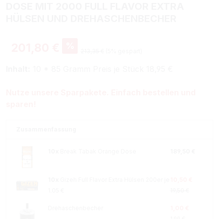
DOSE MIT 2000 FULL FLAVOR EXTRA
HÜLSEN UND DREHASCHENBECHER
%
201,80 €
213,35 €
(5% gespart)
Inhalt:
10 * 85 Gramm Preis je Stück 18,95 €
Nutze unsere Sparpakete. Einfach bestellen und
sparen!
Zusammenfassung
10x
Break Tabak Orange Dose
189,50 €
10x
Gizeh Full Flavor Extra Hülsen 200er je
10,50 €
1.05 €
19,50 €
Drehaschenbecher
1,00 €
1,99 €