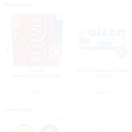
Filterhülsen
ELIXYR
GIZEH FILTERHÜLSEN FRESH
ZIGARETTENHÜLSEN KING
CLIQ 100
SIZE ZWEIERPACK 550
STÜCK
s:
Regulärer Preis:
Regulärer Preis
4,70 €
3,40 €
Feuerzeuge