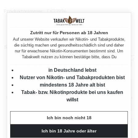
Produktnummer:
TX23996
Zutritt nur für Personen ab 18 Jahren
Auf unserer Website verkaufen wir Nikotin- und Tabakprodukte,
die süchtig machen und gesundheitsschädlich sind und daher
Sparpakete
nur für erwachsene Nikotin-Konsumenten bestimmt sind. Um
Tabakwelt nutzen zu können bestätige bitte, dass Du
in Deutschland lebst
Nutzer von Nikotin- und Tabakprodukten bist
mindestens 18 Jahre alt bist
Tabak- bzw. Nikotinprodukte bei uns kaufen
willst
BREAK ORANGE
BREAK ORANGE
Ich bin noch nicht 18
VOLUMENTABAK 3X DOSE
VOLUMENTABAK 5X DOSE
MIT STURMFEUERZEUGEN
MIT ETUI
Ich bin 18 Jahre oder älter
255 Gramm
425 Gramm