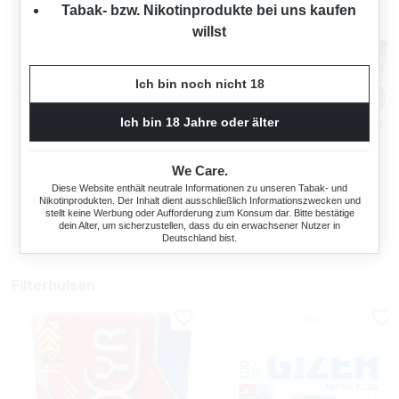
Tabak- bzw. Nikotinprodukte bei uns kaufen
willst
Ich bin noch nicht 18
Ich bin 18 Jahre oder älter
OCB TOP-O-MATIC
OCB® MIKROMATIC DUO
ZIGARETTENSTOPFMASCHI
We Care.
NE + HIPZZ ICE MINT
Diese Website enthält neutrale Informationen zu unseren Tabak- und
Nikotinprodukten. Der Inhalt dient ausschließlich Informationszwecken und
Regulärer Preis:
Regulärer Preis
38,90 €
33,90 €
stellt keine Werbung oder Aufforderung zum Konsum dar. Bitte bestätige
dein Alter, um sicherzustellen, dass du ein erwachsener Nutzer in
Deutschland bist.
Filterhülsen