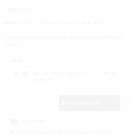
99,90 €
Inhalt:
2 * 270 Gramm Preis je Stück 49,95 €
Nutze unsere Sparpakete. Einfach bestellen und
sparen!
Tabak
2x
Burton Red Volumentabak
99,90 €
Mega Box
Produkt Anzahl: Gib den gewünschten Wer
In den Warenkorb
Lieferzeit
Sofort versandfertig, Lieferung in ca. 1-3