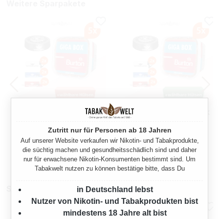
Weitere Sparpakete
BURTON VOLUMENTABAK
BURTON VOLUMENTABAK
RED 5 X GIGA BOX MIT
RED 5 X GIGA BOX MIT
Zutritt nur für Personen ab 18 Jahren
WÄHLBAREN HÜLSEN UND
WÄHLBAREN HÜLSEN
2000 Gramm
2000 Gramm
ASCHENBECHER
Auf unserer Website verkaufen wir Nikotin- und Tabakprodukte,
die süchtig machen und gesundheitsschädlich sind und daher
Ab
Ab
nur für erwachsene Nikotin-Konsumenten bestimmt sind. Um
375,00 €*
375,00 €*
Tabakwelt nutzen zu können bestätige bitte, dass Du
Stopfmaschinen
in Deutschland lebst
Nutzer von Nikotin- und Tabakprodukten bist
mindestens 18 Jahre alt bist