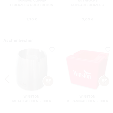
TRINIDAD CLIPPER
ROTHFUCHS
FEUERZEUG GOLD EDITION
REIBRADFEUERZEUG
Regulärer Preis:
Regulärer Preis
9,90 €
3,00 €
Aschenbecher
WINSTON
WINSTON
METALLASCHENBECHER
KERAMIKASCHENBECHER
SILBER RUND
ROT RECHTECKIG