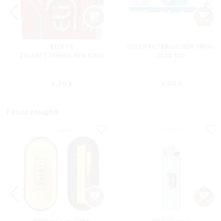
ELIXYR
GIZEH FILTERHÜLSEN FRESH
ZIGARETTENHÜLSEN KING
CLIQ 100
SIZE ZWEIERPACK 550
STÜCK
s:
Regulärer Preis:
Regulärer Preis
4,70 €
3,40 €
Feuerzeugen