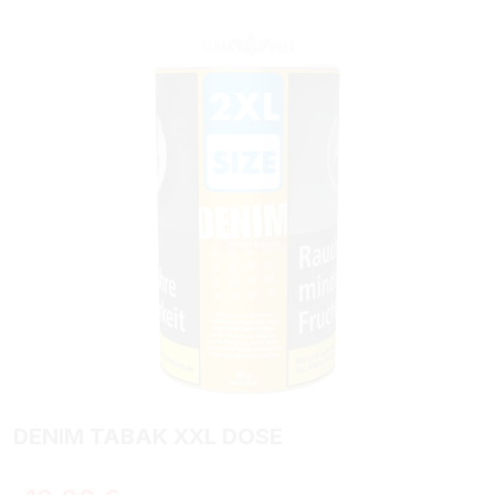
Bildergalerie überspringen
DENIM TABAK XXL DOSE
Regulärer Preis: