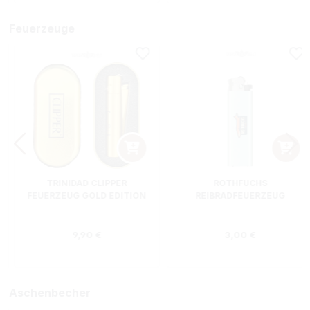
Feuerzeuge
TRINIDAD CLIPPER
ROTHFUCHS
FEUERZEUG GOLD EDITION
REIBRADFEUERZEUG
Regulärer Preis:
Regulärer Preis
9,90 €
3,00 €
Aschenbecher