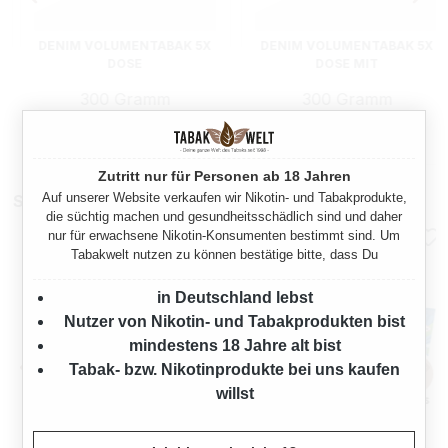
DENIM VOLUMENTABAK 5X
DENIM VOLUMENTABAK 5X
DOSE
DOSE MIT
STURMFEUERZEUGEN
300 Gramm
300 Gramm
Ab
Ab
67,50 €*
67,50 €*
Zutritt nur für Personen ab 18 Jahren
Auf unserer Website verkaufen wir Nikotin- und Tabakprodukte,
Stopfmaschinen
die süchtig machen und gesundheitsschädlich sind und daher
nur für erwachsene Nikotin-Konsumenten bestimmt sind. Um
Tabakwelt nutzen zu können bestätige bitte, dass Du
in Deutschland lebst
Nutzer von Nikotin- und Tabakprodukten bist
mindestens 18 Jahre alt bist
Tabak- bzw. Nikotinprodukte bei uns kaufen
willst
OCB TOP-O-MATIC
OCB® MIKROMATIC DUO
ZIGARETTENSTOPFMASCHI