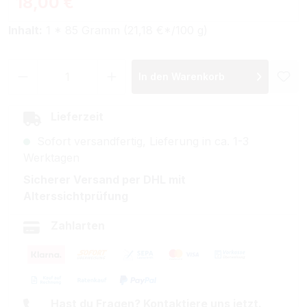
18,00 €
Inhalt:
1 * 85 Gramm (21,18 €*/100 g)
Produkt Anzahl: Gib den gewünschten Wer
In den Warenkorb
Lieferzeit
Sofort versandfertig, Lieferung in ca. 1-3
Werktagen
Sicherer Versand per DHL mit
Alterssichtprüfung
Zahlarten
Hast du Fragen? Kontaktiere uns jetzt.