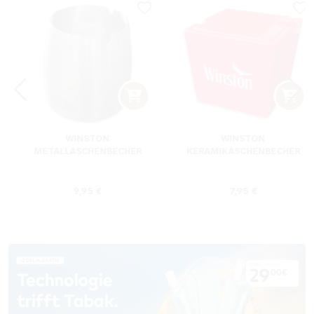
WINSTON
WINSTON
METALLASCHENBECHER
KERAMIKASCHENBECHER
SILBER RUND
ROT RECHTECKIG
s:
Regulärer Preis:
Regulärer Preis
9,95 €
7,95 €