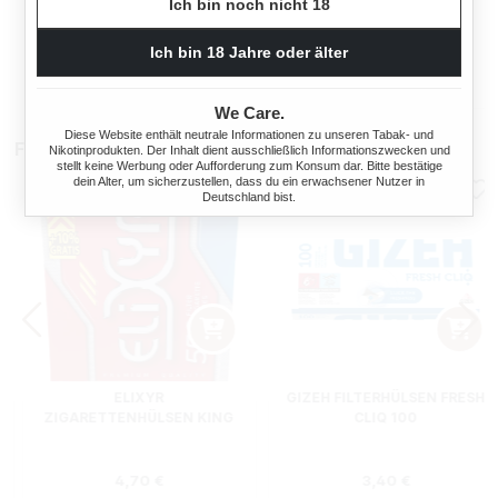
Ich bin noch nicht 18
NE + HIPZZ ICE MINT
Regulärer Preis:
Regulärer Preis
Ich bin 18 Jahre oder älter
38,90 €
33,90 €
We Care.
Diese Website enthält neutrale Informationen zu unseren Tabak- und
Filterhülsen
Nikotinprodukten. Der Inhalt dient ausschließlich Informationszwecken und
stellt keine Werbung oder Aufforderung zum Konsum dar. Bitte bestätige
dein Alter, um sicherzustellen, dass du ein erwachsener Nutzer in
Deutschland bist.
ELIXYR
GIZEH FILTERHÜLSEN FRESH
ZIGARETTENHÜLSEN KING
CLIQ 100
SIZE ZWEIERPACK 550
STÜCK
s:
Regulärer Preis:
Regulärer Preis
4,70 €
3,40 €