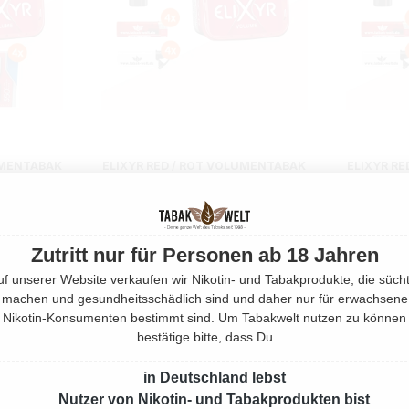
UMENTABAK
ELIXYR RED / ROT VOLUMENTABAK
ELIXYR R
TUI
5X EIMER MIT FEUERZEUGE
5X EIME
m
1700 Gramm
Zutritt nur für Personen ab 18 Jahren
€*
Ab
324,75 €*
A
uf unserer Website verkaufen wir Nikotin- und Tabakprodukte, die sücht
machen und gesundheitsschädlich sind und daher nur für erwachsene
Nikotin-Konsumenten bestimmt sind. Um Tabakwelt nutzen zu können
bestätige bitte, dass Du
in Deutschland lebst
Nutzer von Nikotin- und Tabakprodukten bist