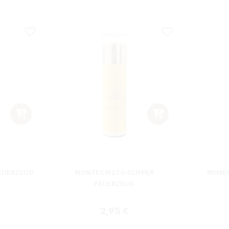
EUERZEUG
MONTECRISTO CLIPPER
ROMEO
FEUERZEUG
 Preis:
Regulärer Preis:
2,95 €