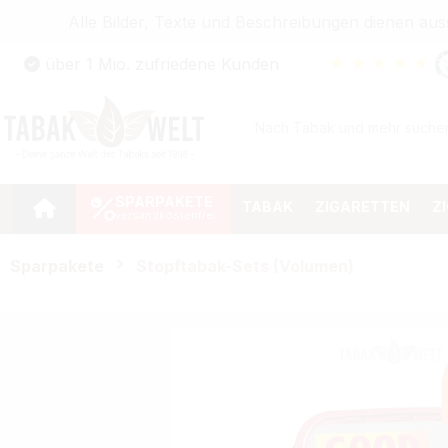
Alle Bilder, Texte und Beschreibungen dienen au
Zum Hauptinhalt springen
★
★
★
★
★
über 1 Mio. zufriedene Kunden
Zur Suche springen
Zur Hauptnavigation springen
SPARPAKETE
TABAK
ZIGARETTEN
Z
Sparpakete
Stopftabak-Sets (Volumen)
Bildergalerie überspringen