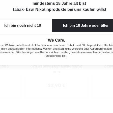
mindestens 18 Jahre alt bist
Tabak- bzw. Nikotinprodukte bei uns kaufen willst
Ich bin noch nicht 18
Ich bin 18 Jahre oder älter
We Care.
ese Website enthält neutrale Informationen zu unseren Tabak- und Nikotinprodukten. Der Inh
dient ausschließlich Informationszwecken und stellt keine Werbung oder Aufforderung zum
Konsum dar. Bitte bestätige dein Alter, um sicherzustellen, dass du ein erwachsener Nutzer i
Deutschland bist.
ewertung von 5 von 5 Sternen
Durchsch
C DUO
OCB STOPFGERÄT MIKROMATIC
OCB®
DUO
 Preis:
Regulärer Preis:
33,90 €