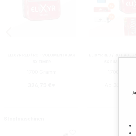
ELIXYR RED / ROT VOLUMENTABAK
ELIXYR RED / ROT VOL
5X EIMER
5X EIMER MIT E
1700 Gramm
1700 Gram
324,75 €*
Ab
324,75 
A
Stopfmaschinen