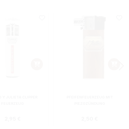
 Y JULIETA CLIPPER
PFEIFENFEUERZEUG MIT
FEUERZEUG
PIEZOZÜNDUNG
Regulärer Preis:
Regulärer Preis:
2,95 €
2,50 €