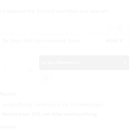
re Sparpakete. Einfach bestellen und sparen!
2x
Elixyr Red Volumentabak Eimer
99,90 €
In den Warenkorb
 Anzahl: Gib den gewünschten Wert ein 
ferzeit
 versandfertig, Lieferung in ca. 1-3 Werktagen
 Versand per DHL mit Alterssichtprüfung
hlarten