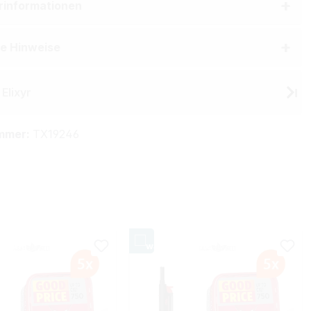
erinformationen
he Hinweise
Elixyr
mmer:
TX19246