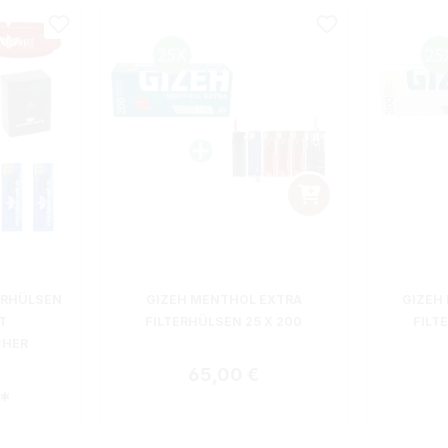
ERHÜLSEN
GIZEH MENTHOL EXTRA
GIZEH
T
FILTERHÜLSEN 25 X 200
FILT
CHER
Regulärer Preis:
65,00 €
€*