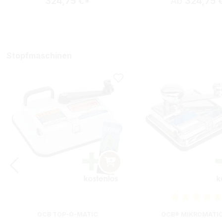
324,75 €*
Ab
324,75 
Stopfmaschinen
Durchschnittliche B
OCB TOP-O-MATIC
OCB® MIKROMATI