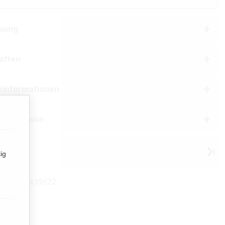
bung
aften
erinformationen
he Hinweise
Elixyr
ig
mmer:
TX19672