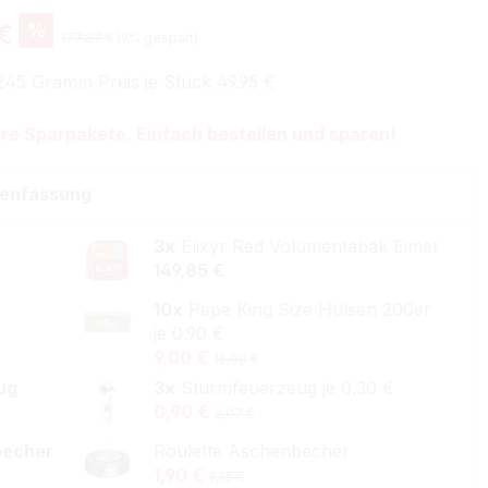
%
 €
177,87 €
(9% gespart)
245 Gramm Preis je Stück 49.95 €
re Sparpakete. Einfach bestellen und sparen!
enfassung
3x
Elixyr Red Volumentabak Eimer
149,85 €
10x
Pepe King Size Hülsen 200er
je 0.90 €
9,00 €
16,00 €
ug
3x
Sturmfeuerzeug je 0.30 €
0,90 €
2,07 €
becher
Roulette Aschenbecher
1,90 €
9,95 €