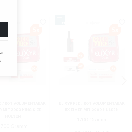
alt
n
ED / ROT VOLUMENTABAK
ELIXYR RED / ROT VOLUMENTABAK
R MIT 2000 KING SIZE
5X EIMER MIT 2000 HÜLSEN
HÜLSEN
1700 Gramm
1700 Gramm