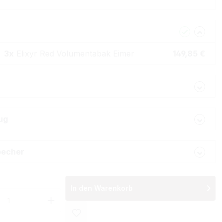
3x
Elixyr Red Volumentabak Eimer
149,85 €
ug
becher
In den Warenkorb
 Anzahl: Gib den gewünschten Wert ein 