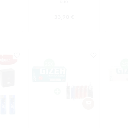
DUO
 Preis:
Regulärer Preis:
33,90 €