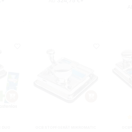
€*
Ab
324,75 €*
A
ewertung von 5 von 5 Sternen
Durchsch
C DUO
OCB STOPFGERÄT MIKROMATIC
OCB®