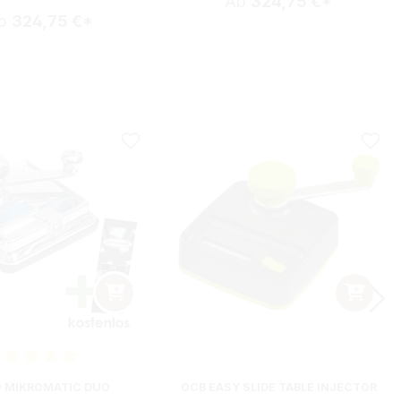
Ab
324,75 €*
b
324,75 €*
nittliche Bewertung von 5 von 5 Sternen
 MIKROMATIC DUO
OCB EASY SLIDE TABLE INJECTOR