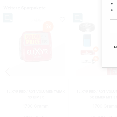
Weitere Sparpakete
Di
ELIXYR RED / ROT VOLUMENTABAK
ELIXYR RED / ROT VOL
5X EIMER
5X EIMER MIT E
1700 Gramm
1700 Gram