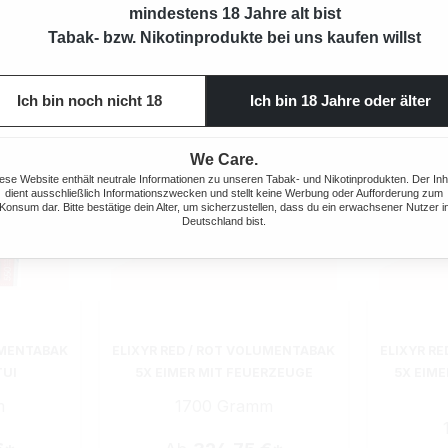
mindestens 18 Jahre alt bist
Tabak- bzw. Nikotinprodukte bei uns kaufen willst
Ich bin noch nicht 18
Ich bin 18 Jahre oder älter
We Care.
ese Website enthält neutrale Informationen zu unseren Tabak- und Nikotinprodukten. Der Inh
dient ausschließlich Informationszwecken und stellt keine Werbung oder Aufforderung zum
Konsum dar. Bitte bestätige dein Alter, um sicherzustellen, dass du ein erwachsener Nutzer i
Deutschland bist.
UMENTABAK
ELIXYR RED / ROT VOLUMENTABAK
ELIXYR R
TUI
5X EIMER MIT FEUERZEUGE
5X EIME
m
1700 Gramm