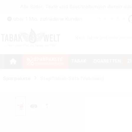
Alle Bilder, Texte und Beschreibungen dienen au
Zum Hauptinhalt springen
★
★
★
★
★
über 1 Mio. zufriedene Kunden
Zur Suche springen
Zur Hauptnavigation springen
SPARPAKETE
TABAK
ZIGARETTEN
Z
Sparpakete
Stopftabak-Sets (Volumen)
Bildergalerie überspringen