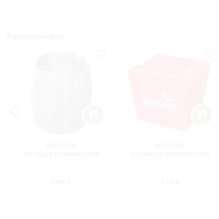
Aschenbecher
WINSTON
WINSTON
METALLASCHENBECHER
KERAMIKASCHENBECHER
SILBER RUND
ROT RECHTECKIG
s:
Regulärer Preis:
Regulärer Preis
9,95 €
7,95 €