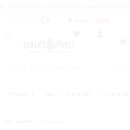
er, Texte und Beschreibungen dienen ausschließlich Infor
★
★
★
★
★
SPARPAKETE
TABAK
ZIGARETTEN
E-ZIGARETT
Sparpakete
Stopftabak-Sets (Volumen)