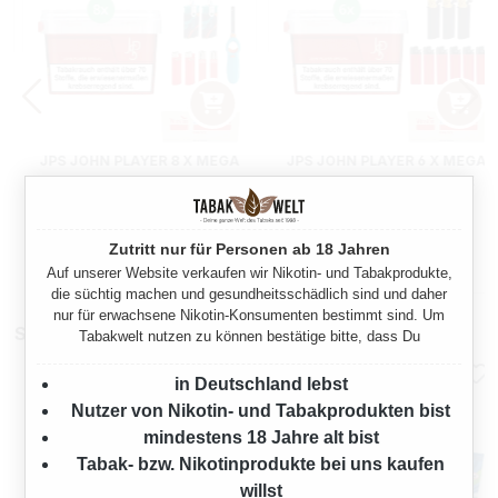
JPS JOHN PLAYER 8 X MEGA
JPS JOHN PLAYER 6 X MEGA
BOX MIT 3000 KING SIZE
BOX MIT 2000 KING SIZE
HÜLSEN
HÜLSEN
1040 Gramm
780 Gramm
Zutritt nur für Personen ab 18 Jahren
Regulärer Preis:
Regulärer Preis:
334,00 €
249,50 €
Auf unserer Website verkaufen wir Nikotin- und Tabakprodukte,
die süchtig machen und gesundheitsschädlich sind und daher
nur für erwachsene Nikotin-Konsumenten bestimmt sind. Um
Stopfmaschinen
Tabakwelt nutzen zu können bestätige bitte, dass Du
in Deutschland lebst
Nutzer von Nikotin- und Tabakprodukten bist
mindestens 18 Jahre alt bist
Tabak- bzw. Nikotinprodukte bei uns kaufen
willst