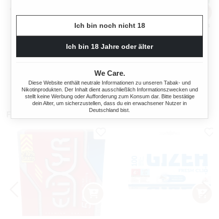
Ich bin noch nicht 18
OCB TOP-O-MATIC
OCB® MIKROMATIC DUO
ZIGARETTENSTOPFMASCHI
Ich bin 18 Jahre oder älter
NE + HIPZZ ICE MINT
Regulärer Preis:
Regulärer Preis
We Care.
38,90 €
33,90 €
Diese Website enthält neutrale Informationen zu unseren Tabak- und
Nikotinprodukten. Der Inhalt dient ausschließlich Informationszwecken und
stellt keine Werbung oder Aufforderung zum Konsum dar. Bitte bestätige
dein Alter, um sicherzustellen, dass du ein erwachsener Nutzer in
Deutschland bist.
Filterhülsen