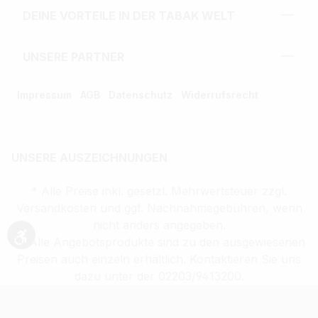
DEINE VORTEILE IN DER TABAK WELT
UNSERE PARTNER
Impressum
AGB
Datenschutz
Widerrufsrecht
UNSERE AUSZEICHNUNGEN
* Alle Preise inkl. gesetzl. Mehrwertsteuer zzgl.
Versandkosten und ggf. Nachnahmegebühren, wenn
nicht anders angegeben.
** Alle Angebotsprodukte sind zu den ausgewiesenen
Werkzeugleiste anzeigen
Preisen auch einzeln erhältlich. Kontaktieren Sie uns
dazu unter der 02203/9413200.
Verkauf altersbeschränkter Waren nur an