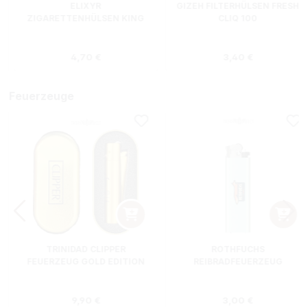
ELIXYR
GIZEH FILTERHÜLSEN FRESH
ZIGARETTENHÜLSEN KING
CLIQ 100
SIZE ZWEIERPACK 550
STÜCK
s:
Regulärer Preis:
Regulärer Preis
4,70 €
3,40 €
Feuerzeuge
TRINIDAD CLIPPER
ROTHFUCHS
FEUERZEUG GOLD EDITION
REIBRADFEUERZEUG
Regulärer Preis:
Regulärer Preis
9,90 €
3,00 €