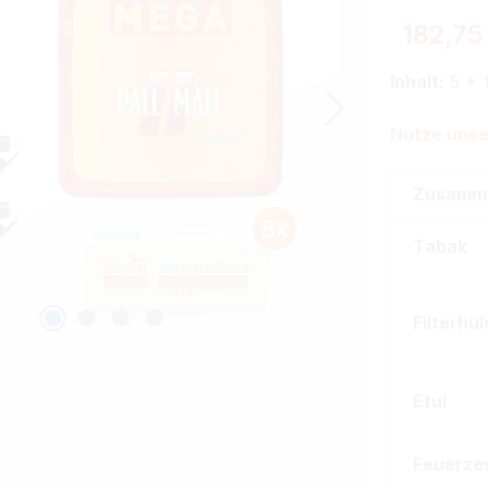
182,75
Inhalt:
5 * 
Nutze unse
Zusamm
Tabak
Filterhü
Etui
Feuerze