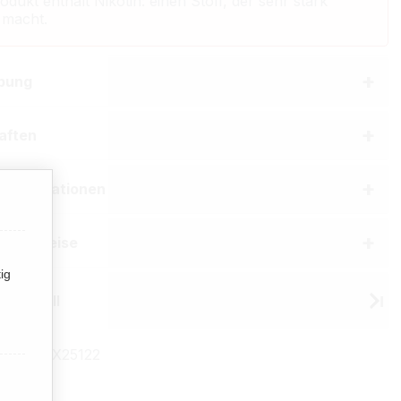
odukt enthält Nikotin: einen Stoff, der sehr stark
 macht.
bung
aften
erinformationen
he Hinweise
ig
Pall Mall
mmer:
TX25122