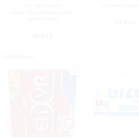
Durchschnittliche B
OCB TOP-O-MATIC
OCB® MIKROMATI
ZIGARETTENSTOPFMASCHINE +
HIPZZ ICE MINT
Regulärer
33,90 €
Regulärer Preis:
38,90 €
Filterhülsen