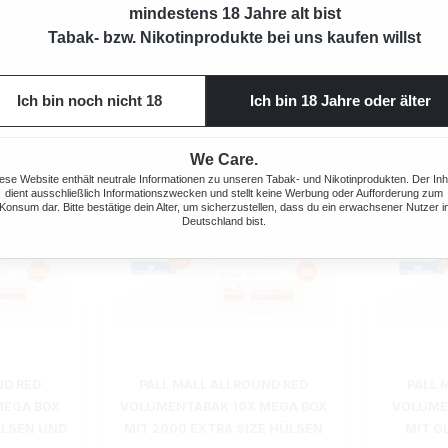
mindestens 18 Jahre alt bist
Tabak- bzw. Nikotinprodukte bei uns kaufen willst
Ich bin noch nicht 18
Ich bin 18 Jahre oder älter
We Care.
ese Website enthält neutrale Informationen zu unseren Tabak- und Nikotinprodukten. Der Inh
dient ausschließlich Informationszwecken und stellt keine Werbung oder Aufforderung zum
Konsum dar. Bitte bestätige dein Alter, um sicherzustellen, dass du ein erwachsener Nutzer i
Deutschland bist.
ND RED
PALL MALL ALLROUND RED
PALL 
MEGA BOX
VOLUMENTABAK 10X MEGA BOX
VOLUME
ÜLSEN UND
MIT 2000 EXTRA SIZE HÜLSEN
MIT G