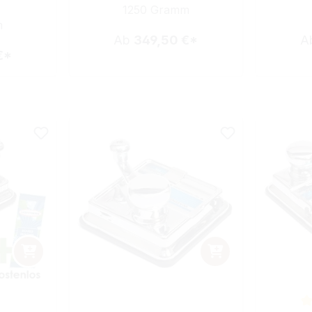
1250 Gramm
m
Ab
349,50 €*
A
€*