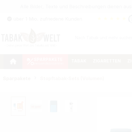
Alle Bilder, Texte und Beschreibungen dienen au
Zum Hauptinhalt springen
★
★
★
★
★
über 1 Mio. zufriedene Kunden
Zur Suche springen
Zur Hauptnavigation springen
SPARPAKETE
TABAK
ZIGARETTEN
Z
Sparpakete
Stopftabak-Sets (Volumen)
Bildergalerie überspringen