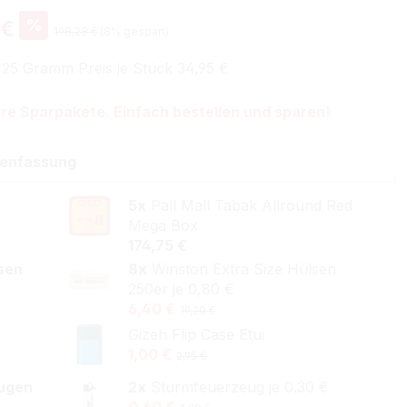
%
 €
198,28 €
(8% gespart)
125 Gramm Preis je Stück 34,95 €
re Sparpakete. Einfach bestellen und sparen!
enfassung
5x
Pall Mall Tabak Allround Red
Mega Box
174,75 €
lsen
8x
Winston Extra Size Hülsen
250er je 0,80 €
6,40 €
19,20 €
Gizeh Flip Case Etui
1,00 €
2,95 €
ugen
2x
Sturmfeuerzeug je 0.30 €