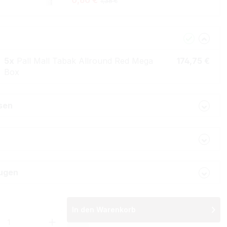
0,60 €
1,38 €
5x
Pall Mall Tabak Allround Red Mega
174,75 €
Box
lsen
ugen
In den Warenkorb
 Anzahl: Gib den gewünschten Wert ein 