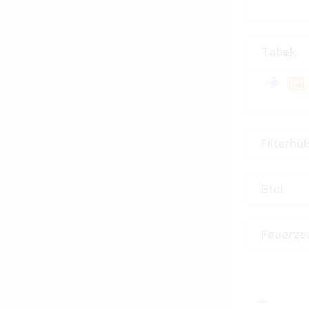
Tabak
Filterhü
Etui
Feuerze
Produkt