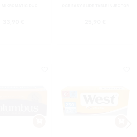
nittliche Bewertung von 5 von 5 Sternen
 MIKROMATIC DUO
OCB EASY SLIDE TABLE INJECTOR
Regulärer Preis:
Regulärer Preis:
33,90 €
25,90 €