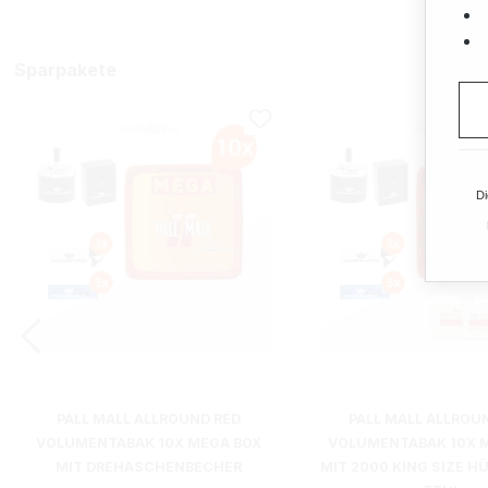
Sparpakete
Di
PALL MALL ALLROUND RED
PALL MALL ALLROU
VOLUMENTABAK 10X MEGA BOX
VOLUMENTABAK 10X 
MIT DREHASCHENBECHER
MIT 2000 KING SIZE H