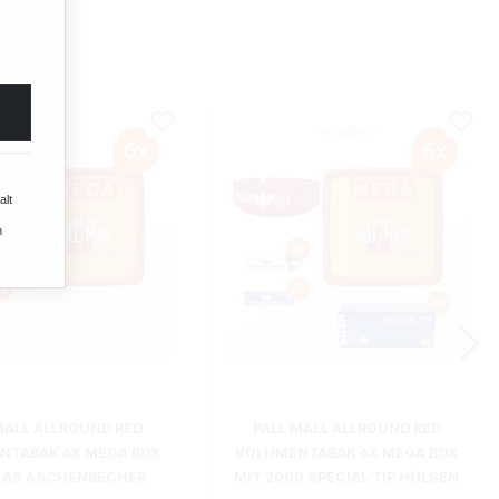
alt
n
MALL ALLROUND RED
PALL MALL ALLROUND RED
NTABAK 6X MEGA BOX
VOLUMENTABAK 6X MEGA BOX
LAS ASCHENBECHER
MIT 2000 SPECIAL TIP HÜLSEN