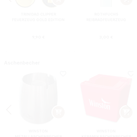
TRINIDAD CLIPPER
ROTHFUCHS
FEUERZEUG GOLD EDITION
REIBRADFEUERZEUG
Regulärer Preis:
Regulärer Preis
9,90 €
3,00 €
Aschenbecher
WINSTON
WINSTON
METALLASCHENBECHER
KERAMIKASCHENBECHER