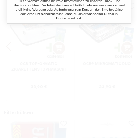
Diese Website enthält neutrale Informationen zu unseren Tabak- und
Nikotinprodukten. Der Inhalt dient ausschließlich Informationszwecken und
stellt keine Werbung oder Aufforderung zum Konsum dar. Bitte bestätige
dein Alter, um sicherzustellen, dass du ein erwachsener Nutzer in
Deutschland bist.
OCB TOP-O-MATIC
OCB® MIKROMATIC DUO
ZIGARETTENSTOPFMASCHI
NE + HIPZZ ICE MINT
Regulärer Preis:
Regulärer Preis
38,90 €
33,90 €
Filterhülsen