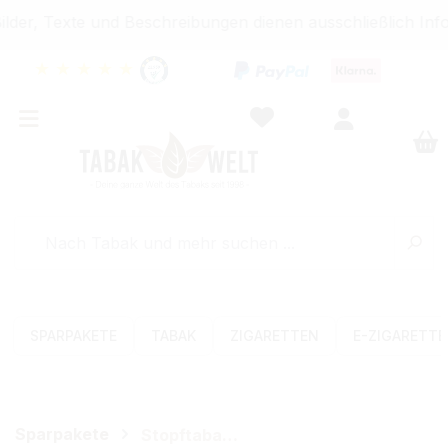
der, Texte und Beschreibungen dienen ausschließlich Info
★
★
★
★
★
SPARPAKETE
TABAK
ZIGARETTEN
E-ZIGARETT
Sparpakete
Stopftabak-Sets (Volumen)