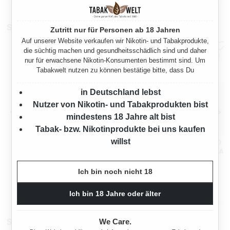
Sparpakete
Zutritt nur für Personen ab 18 Jahren
Auf unserer Website verkaufen wir Nikotin- und Tabakprodukte,
die süchtig machen und gesundheitsschädlich sind und daher
nur für erwachsene Nikotin-Konsumenten bestimmt sind. Um
Tabakwelt nutzen zu können bestätige bitte, dass Du
in Deutschland lebst
Nutzer von Nikotin- und Tabakprodukten bist
mindestens 18 Jahre alt bist
Tabak- bzw. Nikotinprodukte bei uns kaufen
willst
PALL MALL ALLROUND RED
PALL MALL ALLROUND RED
VOLUMENTABAK 10X MEGA
VOLUMENTABAK 10X MEGA
BOX MIT
BOX MIT 2000 KING SIZE
1250 Gramm
1250 Gramm
DREHASCHENBECHER
HÜLSEN UND ETUI
Ich bin noch nicht 18
Ab
Ab
349,50 €*
349,50 €*
Ich bin 18 Jahre oder älter
Stopfmaschinen
We Care.