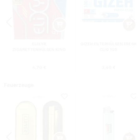
ELIXYR
GIZEH FILTERHÜLSEN FRESH
ZIGARETTENHÜLSEN KING
CLIQ 100
SIZE ZWEIERPACK 550
STÜCK
s:
Regulärer Preis:
Regulärer Preis
4,70 €
3,40 €
Feuerzeuge