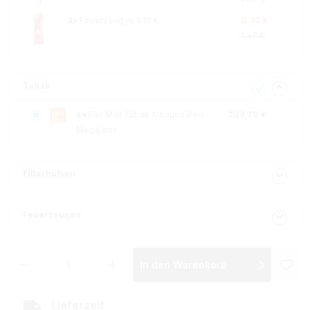
3x
Feuerzeug je 0.10 €
0,30 €
1,47 €
Tabak
6x
Pall Mall Tabak Allround Red
209,70 €
Mega Box
Filterhülsen
Feuerzeugen
Produkt Anzahl: Gib den gewünschten Wer
In den Warenkorb
Lieferzeit