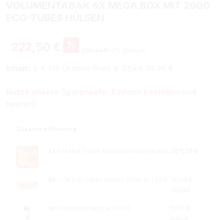
VOLUMENTABAK 6X MEGA BOX MIT 2000
ECO-TUBES HÜLSEN
%
222,50 €
230,44 €
(3% gespart)
Inhalt:
6 * 125 Gramm Preis je Stück 34,95 €
Nutze unsere Sparpakete. Einfach bestellen und
sparen!
Zusammenfassung
6x
Pall Mall Tabak Allround Red Mega Box
209,70 €
8x
OCB Eco Tubes Hülsen 250er je 1.45 €
11,60 €
17,20 €
3x
Sturmfeuerzeug je 0.30 €
0,90 €
2,07 €